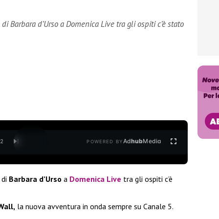
o di Barbara d’Urso a Domenica Live tra gli ospiti c’è stato
Ad
hub
Media
/
2
POWERED BY
 di
Barbara d’Urso
a
Domenica Live
tra gli ospiti c’è
Wall,
la nuova avventura in onda sempre su Canale 5.