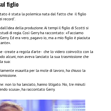
ul figlio
ato è stata la polemica nata dal fatto che
il figlio
i record”.
ll’idea della produzione. Ai tempi il figlio di Scotti si
 studi di regia. Così Gerry ha raccontato: «Facciamo
Gerry. Ed era vero, pagavo io, ma a mio figlio è piaciuta
tante».
e -create a regola d’arte- che lo videro coinvolto con la
ndo alcuni, non aveva lanciato la sua trasmissione che
la sua:
iamente esaurita per la mole di lavoro, ha chiuso la
asmissione.
ne: non lo ha lanciato, hanno litigato. No, tre minuti
endo scusa», ha raccontato Gerry.