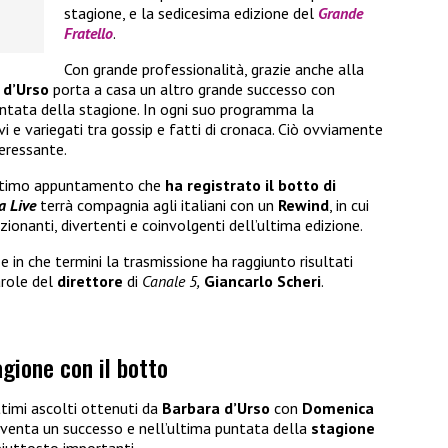
stagione, e la sedicesima edizione del
Grande
Fratello
.
Con grande professionalità, grazie anche alla
 d’Urso
porta a casa un altro grande successo con
 puntata della stagione. In ogni suo programma la
i e variegati tra gossip e fatti di cronaca. Ciò ovviamente
eressante.
’ultimo appuntamento che
ha registrato il botto di
 Live
terrà compagnia agli italiani con un
Rewind
, in cui
ionanti, divertenti e coinvolgenti dell’ultima edizione.
 e in che termini la trasmissione ha raggiunto risultati
arole del
direttore
di
Canale 5,
Giancarlo Scheri
.
gione con il botto
ttimi ascolti ottenuti da
Barbara d’Urso
con
Domenica
venta un successo e nell’ultima puntata della
stagione
 piuttosto importanti.