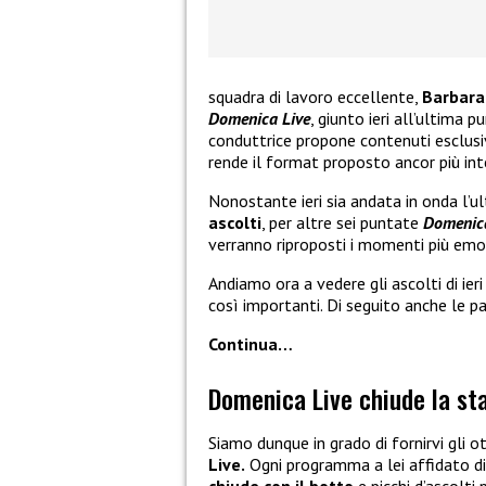
squadra di lavoro eccellente,
Barbara
Domenica Live
, giunto ieri all’ultima
conduttrice propone contenuti esclusiv
rende il format proposto ancor più int
Nonostante ieri sia andata in onda l
ascolti
, per altre sei puntate
Domenica
verranno riproposti i momenti più emoz
Andiamo ora a vedere gli ascolti di ieri
così importanti. Di seguito anche le p
Continua…
Domenica Live chiude la sta
Siamo dunque in grado di fornirvi gli o
Live.
Ogni programma a lei affidato di
chiude con il botto
e picchi d’ascolti