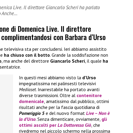
enica Live. Il direttore Giancarlo Scheri ha parlato
o Anche…
one di Domenica Live. Il direttore
o complimentandosi con Barbara d’Urso
 televisiva sta per concludersi. Ieri abbiamo assistito
he
ha chiuso con il botto
. Grande la soddisfazione non
o
, ma anche del direttore
Giancarlo Scheri
, il quale
ha
sentatrice.
In questi mesi abbiamo visto la
d’Urso
impegnatissima nei palinsesti televisivi
Mediaset
. Inarrestabile ha portato avanti
diverse trasmissioni. Oltre al
contenitore
domenicale
, amatissimo dal pubblico, ottimi
risultati anche per la fascia quotidiana di
Pomeriggio 5
e del nuovo format
Live – Non è
la d’Urso
. Senza dimenticare, ovviamente,
gli
ottimi ascolti per
La Dottoressa Giò
, che
rivedremo nel piccolo schermo nella prossima