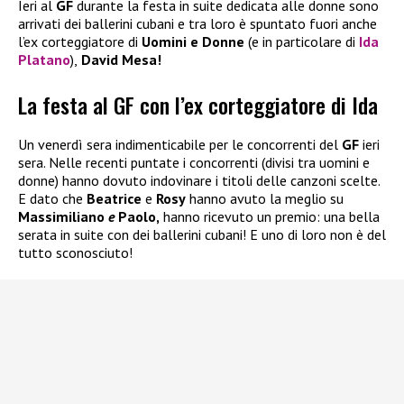
Ieri al
GF
durante la festa in suite dedicata alle donne sono
arrivati dei ballerini cubani e tra loro è spuntato fuori anche
l’ex corteggiatore di
Uomini e Donne
(e in particolare di
Ida
Platano
),
David Mesa!
La festa al GF con l’ex corteggiatore di Ida
Un venerdì sera indimenticabile per le concorrenti del
GF
ieri
sera. Nelle recenti puntate i concorrenti (divisi tra uomini e
donne) hanno dovuto indovinare i titoli delle canzoni scelte.
E dato che
Beatrice
e
Rosy
hanno avuto la meglio su
Massimiliano
e
Paolo,
hanno ricevuto un premio: una bella
serata in suite con dei ballerini cubani! E uno di loro non è del
tutto sconosciuto!