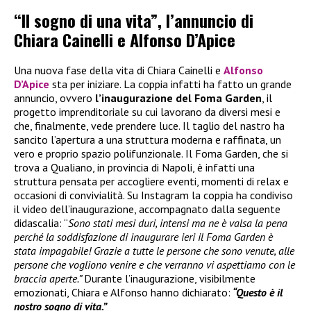
“Il sogno di una vita”, l’annuncio di
Chiara Cainelli e Alfonso D’Apice
Una nuova fase della vita di Chiara Cainelli e
Alfonso
D’Apice
sta per iniziare. La coppia infatti ha fatto un grande
annuncio, ovvero
l’inaugurazione del Foma Garden
, il
progetto imprenditoriale su cui lavorano da diversi mesi e
che, finalmente, vede prendere luce. Il taglio del nastro ha
sancito l’apertura a una struttura moderna e raffinata, un
vero e proprio spazio polifunzionale. Il Foma Garden, che si
trova a Qualiano, in provincia di Napoli, è infatti una
struttura pensata per accogliere eventi, momenti di relax e
occasioni di convivialità. Su Instagram la coppia ha condiviso
il video dell’inaugurazione, accompagnato dalla seguente
didascalia: “
Sono stati mesi duri, intensi ma ne è valsa la pena
perché la soddisfazione di inaugurare ieri il Foma Garden è
stata impagabile! Grazie a tutte le persone che sono venute, alle
persone che vogliono venire e che verranno vi aspettiamo con le
braccia aperte.”
Durante l’inaugurazione, visibilmente
emozionati, Chiara e Alfonso hanno dichiarato:
“Questo è il
nostro sogno di vita.”