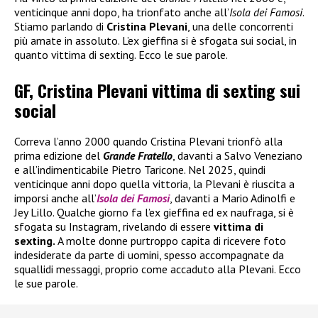
venticinque anni dopo, ha trionfato anche all’
Isola dei Famosi
.
Stiamo parlando di
Cristina Plevani
, una delle concorrenti
più amate in assoluto. L’ex gieffina si è sfogata sui social, in
quanto vittima di sexting. Ecco le sue parole.
GF, Cristina Plevani vittima di sexting sui
social
Correva l’anno 2000 quando Cristina Plevani trionfò alla
prima edizione del
Grande Fratello
, davanti a Salvo Veneziano
e all’indimenticabile Pietro Taricone. Nel 2025, quindi
venticinque anni dopo quella vittoria, la Plevani è riuscita a
imporsi anche all’
Isola dei Famosi
, davanti a Mario Adinolfi e
Jey Lillo. Qualche giorno fa l’ex gieffina ed ex naufraga, si è
sfogata su Instagram, rivelando di essere
vittima di
sexting.
A molte donne purtroppo capita di ricevere foto
indesiderate da parte di uomini, spesso accompagnate da
squallidi messaggi, proprio come accaduto alla Plevani. Ecco
le sue parole.