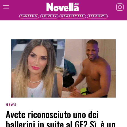
SANREMO
AMICI 24
NEWSLETTER
ABBONATI
NEWS
Avete riconosciuto uno dei
ballerini in suite al GF? Sì, è un