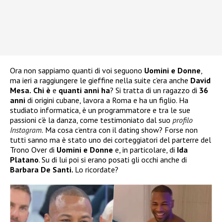
Ora non sappiamo quanti di voi seguono
Uomini e Donne
,
ma ieri a raggiungere le gieffine nella suite c’era anche
David
Mesa.
Chi è
e
quanti anni ha
? Si tratta di un ragazzo di
36
anni
di origini cubane, lavora a Roma e ha un figlio. Ha
studiato informatica, è un programmatore e tra le sue
passioni c’è la danza, come testimoniato dal suo
profilo
Instagram.
Ma cosa c’entra con il dating show? Forse non
tutti sanno ma è stato uno dei corteggiatori del parterre del
Trono Over di
Uomini e Donne
e, in particolare, di
Ida
Platano
. Su di lui poi si erano posati gli occhi anche di
Barbara De Santi.
Lo ricordate?