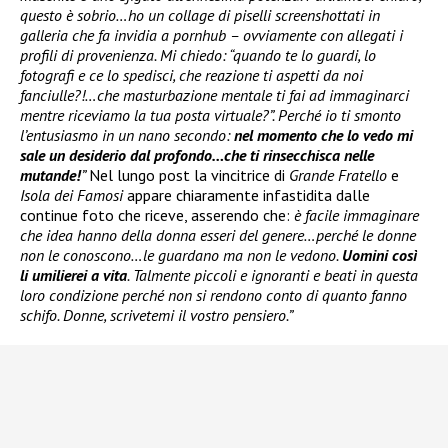
questo è sobrio…ho un collage di piselli screenshottati in
galleria che fa invidia a pornhub – ovviamente con allegati i
profili di provenienza. Mi chiedo: “quando te lo guardi, lo
fotografi e ce lo spedisci, che reazione ti aspetti da noi
fanciulle?!…che masturbazione mentale ti fai ad immaginarci
mentre riceviamo la tua posta virtuale?”. Perché io ti smonto
l’entusiasmo in un nano secondo:
nel momento che lo vedo mi
sale un desiderio dal profondo…che ti rinsecchisca nelle
mutande!
”
Nel lungo post la vincitrice di
Grande Fratello
e
Isola dei Famosi
appare chiaramente infastidita dalle
continue foto che riceve, asserendo che:
è facile immaginare
che idea hanno della donna esseri del genere…perché le donne
non le conoscono…le guardano ma non le vedono.
Uomini così
li umilierei a vita
. Talmente piccoli e ignoranti e beati in questa
loro condizione perché non si rendono conto di quanto fanno
schifo. Donne, scrivetemi il vostro pensiero.”