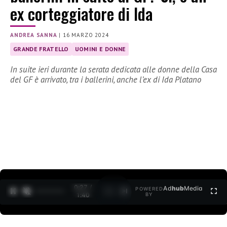
ex corteggiatore di Ida
ANDREA SANNA
|
16 MARZO 2024
GRANDE FRATELLO
UOMINI E DONNE
In suite ieri durante la serata dedicata alle donne della Casa
del GF è arrivato, tra i ballerini, anche l’ex di Ida Platano
0:28 /
Ad
hub
Media
POWERED
1
/
2
1:40
BY