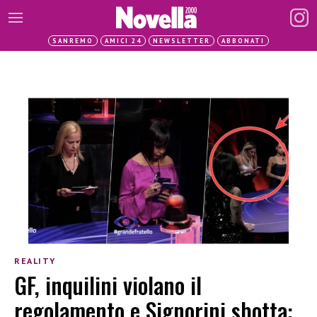
SANREMO
AMICI 24
NEWSLETTER
ABBONATI
REALITY
GF, inquilini violano il
regolamento e Signorini sbotta: