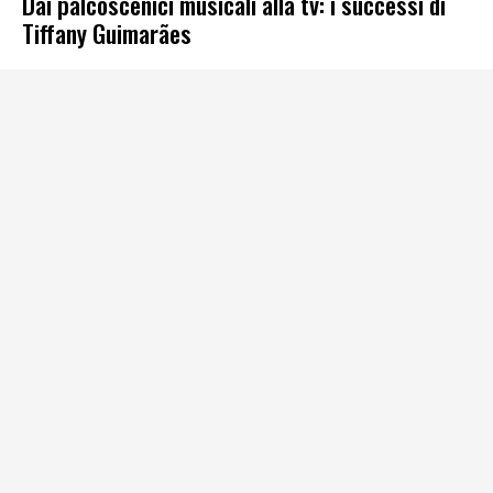
Dai palcoscenici musicali alla tv: i successi di
Tiffany Guimarães