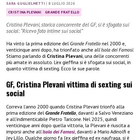
SARA GUGLIELMETTI
|
8 LUGLIO 2026
CRISTINA PLEVANI
GRANDE FRATELLO
Cristina Plevani, storica concorrente del GF, si è sfogata sui
social: “Ricevo foto intime sui social”
Ha vinto la prima edizione del
Grande Fratello
nel 2000 e,
venticinque anni dopo, ha trionfato anche all’
Isola dei Famosi
.
Stiamo parlando di
Cristina Plevani
, una delle concorrenti
più amate in assoluto. L’ex gieffina si è sfogata sui social, in
quanto vittima di sexting. Ecco le sue parole.
GF, Cristina Plevani vittima di sexting sui
social
Correva l’anno 2000 quando Cristina Plevani trionfò alla
prima edizione del
Grande Fratello
, davanti a Salvo Veneziano
e all’indimenticabile Pietro Taricone. Nel 2025, quindi
venticinque anni dopo quella vittoria, la Plevani è riuscita a
imporsi anche all’
Isola dei Famosi
, davanti a Mario Adinolfi e
Jey Lillo. Qualche giorno fa l’ex gieffina ed ex naufraga, si è