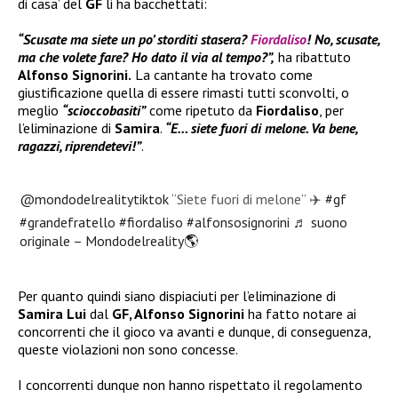
di casa’ del
GF
li ha bacchettati:
“Scusate ma siete un po’ storditi stasera?
Fiordaliso
! No, scusate,
ma che volete fare? Ho dato il via al tempo?”,
ha ribattuto
Alfonso Signorini.
La cantante ha trovato come
giustificazione quella di essere rimasti tutti sconvolti, o
meglio
“scioccobasiti”
come ripetuto da
Fiordaliso
, per
l’eliminazione di
Samira
.
“E… siete fuori di melone. Va bene,
ragazzi, riprendetevi!”
.
@mondodelrealitytiktok
“Siete fuori di melone” ✈️
#gf
#grandefratello
#fiordaliso
#alfonsosignorini
♬ suono
originale – Mondodelreality🌎
Per quanto quindi siano dispiaciuti per l’eliminazione di
Samira Lui
dal
GF, Alfonso Signorini
ha fatto notare ai
concorrenti che il gioco va avanti e dunque, di conseguenza,
queste violazioni non sono concesse.
I concorrenti dunque non hanno rispettato il regolamento