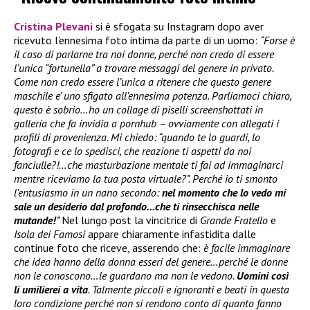
Cristina Plevani
si è sfogata su Instagram dopo aver
ricevuto l’ennesima foto intima da parte di un uomo:
“Forse è
il caso di parlarne tra noi donne, perché non credo di essere
l’unica “fortunella” a trovare messaggi del genere in privato.
Come non credo essere l’unica a ritenere che questo genere
maschile e’ uno sfigato all’ennesima potenza. Parliamoci chiaro,
questo è sobrio…ho un collage di piselli screenshottati in
galleria che fa invidia a pornhub – ovviamente con allegati i
profili di provenienza. Mi chiedo: “quando te lo guardi, lo
fotografi e ce lo spedisci, che reazione ti aspetti da noi
fanciulle?!…che masturbazione mentale ti fai ad immaginarci
mentre riceviamo la tua posta virtuale?”. Perché io ti smonto
l’entusiasmo in un nano secondo:
nel momento che lo vedo mi
sale un desiderio dal profondo…che ti rinsecchisca nelle
mutande!
”
Nel lungo post la vincitrice di
Grande Fratello
e
Isola dei Famosi
appare chiaramente infastidita dalle
continue foto che riceve, asserendo che:
è facile immaginare
che idea hanno della donna esseri del genere…perché le donne
non le conoscono…le guardano ma non le vedono.
Uomini così
li umilierei a vita
. Talmente piccoli e ignoranti e beati in questa
loro condizione perché non si rendono conto di quanto fanno