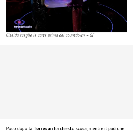
Giselda sceglie le carte prima del countdown – GF
Poco dopo la
Torresan
ha chiesto scusa, mentre il ‘padrone