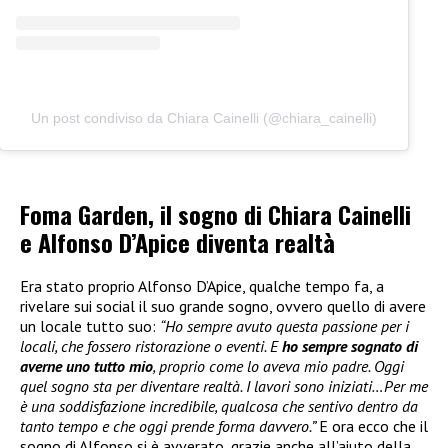
Un post condiviso da Chiara Cainelli (@chiara_cainelli)
Foma Garden, il sogno di Chiara Cainelli
e Alfonso D’Apice diventa realtà
Era stato proprio Alfonso D’Apice, qualche tempo fa, a
rivelare sui social il suo grande sogno, ovvero quello di avere
un locale tutto suo:
“Ho sempre avuto questa passione per i
locali, che fossero ristorazione o eventi. E
ho sempre sognato di
averne uno tutto mio
, proprio come lo aveva mio padre. Oggi
quel sogno sta per diventare realtà. I lavori sono iniziati…Per me
è una soddisfazione incredibile, qualcosa che sentivo dentro da
tanto tempo e che oggi prende forma davvero.”
E ora ecco che il
sogno di Alfonso si è avverato, grazie anche all’aiuto della