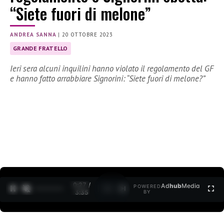
“Siete fuori di melone”
ANDREA SANNA
|
20 OTTOBRE 2023
GRANDE FRATELLO
Ieri sera alcuni inquilini hanno violato il regolamento del GF
e hanno fatto arrabbiare Signorini: “Siete fuori di melone?”
0:28 /
Ad
hub
Media
POWERED
1
/
2
3:35
BY