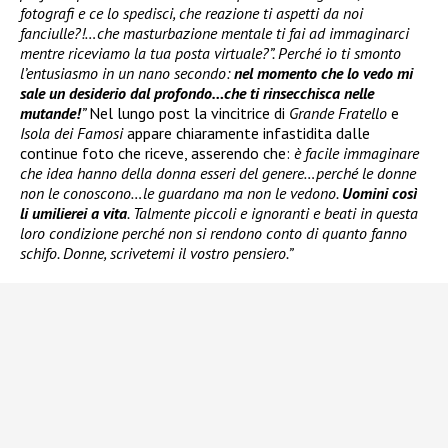
fotografi e ce lo spedisci, che reazione ti aspetti da noi
fanciulle?!…che masturbazione mentale ti fai ad immaginarci
mentre riceviamo la tua posta virtuale?”. Perché io ti smonto
l’entusiasmo in un nano secondo:
nel momento che lo vedo mi
sale un desiderio dal profondo…che ti rinsecchisca nelle
mutande!
”
Nel lungo post la vincitrice di
Grande Fratello
e
Isola dei Famosi
appare chiaramente infastidita dalle
continue foto che riceve, asserendo che:
è facile immaginare
che idea hanno della donna esseri del genere…perché le donne
non le conoscono…le guardano ma non le vedono.
Uomini così
li umilierei a vita
. Talmente piccoli e ignoranti e beati in questa
loro condizione perché non si rendono conto di quanto fanno
schifo. Donne, scrivetemi il vostro pensiero.”