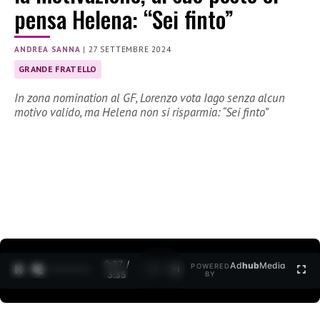
pensa Helena: “Sei finto”
ANDREA SANNA
|
27 SETTEMBRE 2024
GRANDE FRATELLO
In zona nomination al GF, Lorenzo vota Iago senza alcun
motivo valido, ma Helena non si risparmia: “Sei finto”
0:28 /
Ad
hub
Media
POWERED
1
/
2
3:35
BY