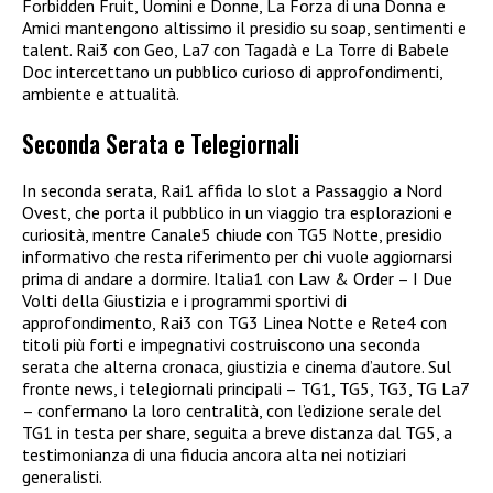
Forbidden Fruit, Uomini e Donne, La Forza di una Donna e
Amici mantengono altissimo il presidio su soap, sentimenti e
talent. Rai3 con Geo, La7 con Tagadà e La Torre di Babele
Doc intercettano un pubblico curioso di approfondimenti,
ambiente e attualità.
Seconda Serata e Telegiornali
In seconda serata, Rai1 affida lo slot a Passaggio a Nord
Ovest, che porta il pubblico in un viaggio tra esplorazioni e
curiosità, mentre Canale5 chiude con TG5 Notte, presidio
informativo che resta riferimento per chi vuole aggiornarsi
prima di andare a dormire. Italia1 con Law & Order – I Due
Volti della Giustizia e i programmi sportivi di
approfondimento, Rai3 con TG3 Linea Notte e Rete4 con
titoli più forti e impegnativi costruiscono una seconda
serata che alterna cronaca, giustizia e cinema d’autore. Sul
fronte news, i telegiornali principali – TG1, TG5, TG3, TG La7
– confermano la loro centralità, con l’edizione serale del
TG1 in testa per share, seguita a breve distanza dal TG5, a
testimonianza di una fiducia ancora alta nei notiziari
generalisti.