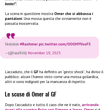
basta!”.
La scena in questione mostra
Omer che si abbassa i
pantaloni
. Una mossa questa che ovviamente non è
passata inosservata.
Sksksksk
#Rashmer
pic.twitter.com/OOOHYVosF5
—(@IaiaTrilli)
November 19, 2025
L’accaduto, che il
GF
ha definito un “gesto shock”, ha diviso il
pubblico: alcuni l’hanno visto come una mossa goliardica,
altri si sono indignati per la mancanza di rispetto.
Le scuse di Omer al GF
Dopo l’accaduto e tutto il caos che ne è nato,
arrivando
quasi allo scontro fisico con
Simone
e
Jonas
,
Omer
si è