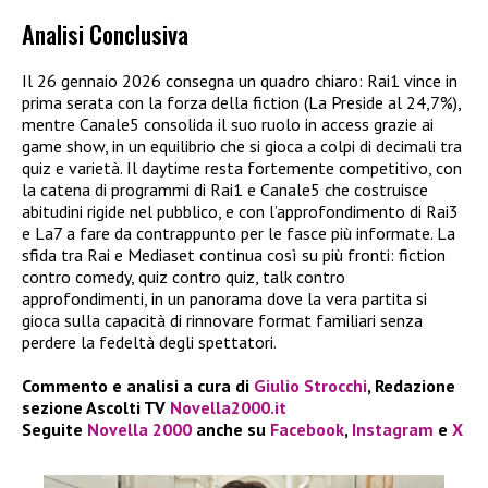
Analisi Conclusiva
Il 26 gennaio 2026 consegna un quadro chiaro: Rai1 vince in
prima serata con la forza della fiction (La Preside al 24,7%),
mentre Canale5 consolida il suo ruolo in access grazie ai
game show, in un equilibrio che si gioca a colpi di decimali tra
quiz e varietà. Il daytime resta fortemente competitivo, con
la catena di programmi di Rai1 e Canale5 che costruisce
abitudini rigide nel pubblico, e con l’approfondimento di Rai3
e La7 a fare da contrappunto per le fasce più informate. La
sfida tra Rai e Mediaset continua così su più fronti: fiction
contro comedy, quiz contro quiz, talk contro
approfondimenti, in un panorama dove la vera partita si
gioca sulla capacità di rinnovare format familiari senza
perdere la fedeltà degli spettatori.
Commento e analisi a cura di
Giulio Strocchi
, Redazione
sezione Ascolti TV
Novella2000.it
Seguite
Novella 2000
anche su
Facebook
,
Instagram
e
X