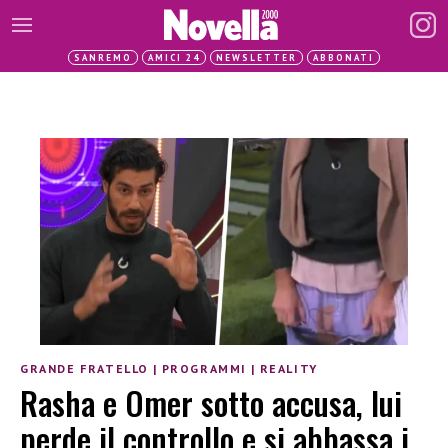
SANREMO
AMICI 24
NEWSLETTER
ABBONATI
GRANDE FRATELLO
|
PROGRAMMI
|
REALITY
Rasha e Omer sotto accusa, lui
perde il controllo e si abbassa i