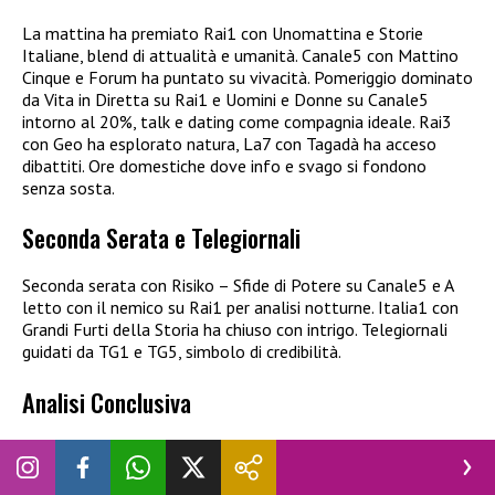
La mattina ha premiato Rai1 con Unomattina e Storie
Italiane, blend di attualità e umanità. Canale5 con Mattino
Cinque e Forum ha puntato su vivacità. Pomeriggio dominato
da Vita in Diretta su Rai1 e Uomini e Donne su Canale5
intorno al 20%, talk e dating come compagnia ideale. Rai3
con Geo ha esplorato natura, La7 con Tagadà ha acceso
dibattiti. Ore domestiche dove info e svago si fondono
senza sosta.
Seconda Serata e Telegiornali
Seconda serata con Risiko – Sfide di Potere su Canale5 e A
letto con il nemico su Rai1 per analisi notturne. Italia1 con
Grandi Furti della Storia ha chiuso con intrigo. Telegiornali
guidati da TG1 e TG5, simbolo di credibilità.
Analisi Conclusiva
In sintesi, il 21 gennaio 2026 vede Mediaset al top con
drama potenti come A Testa Alta, mentre Rai lotta con
format storici. Access e daytime tengono il ritmo, prime