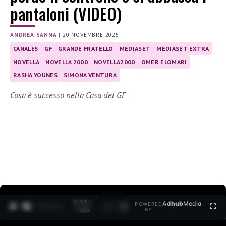
pantaloni (VIDEO)
ANDREA SANNA
|
20 NOVEMBRE 2025
CANALE5
GF
GRANDE FRATELLO
MEDIASET
MEDIASET EXTRA
NOVELLA
NOVELLA 2000
NOVELLA2000
OMER ELOMARI
RASHA YOUNES
SIMONA VENTURA
Cosa è successo nella Casa del GF
0:14 /
Ad
hub
Media
POWERED
1
/
2
1:40
BY