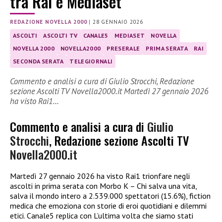
tra Rai e Mediaset
REDAZIONE NOVELLA 2000
|
28 GENNAIO 2026
ASCOLTI
ASCOLTI TV
CANALE5
MEDIASET
NOVELLA
NOVELLA 2000
NOVELLA2000
PRESERALE
PRIMA SERATA
RAI
SECONDA SERATA
TELEGIORNALI
Commento e analisi a cura di Giulio Strocchi, Redazione
sezione Ascolti TV Novella2000.it Martedì 27 gennaio 2026
ha visto Rai1…
Commento e analisi a cura di
Giulio
Strocchi
, Redazione sezione Ascolti TV
Novella2000.it
Martedì 27 gennaio 2026 ha visto Rai1 trionfare negli
ascolti in prima serata con Morbo K – Chi salva una vita,
salva il mondo intero a 2.539.000 spettatori (15.6%), fiction
medica che emoziona con storie di eroi quotidiani e dilemmi
etici. Canale5 replica con L’ultima volta che siamo stati