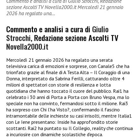
Commento e analisi a cura di Giulio Strocchi, Redazione
sezione Ascolti TV Novella2000.it Mercoledì 21 gennaio
2026 ha regalato una…
Commento e analisi a cura di
Giulio
Strocchi
, Redazione sezione Ascolti TV
Novella2000.it
Mercoledì 21 gennaio 2026 ha regalato una serata
televisiva carica di emozioni e sorprese, con Canale5 che ha
trionfato grazie al finale di A Testa Alta – Il Coraggio di una
Donna, interpretato da Sabrina Ferilli, catturando oltre 4
milioni di spettatori con storie di resilienza e lotta
quotidiana che hanno toccato il cuore del pubblico. Rai1 ha
celebrato i 30 anni di Porta a Porta con Bruno Vespa, ma lo
speciale non ha convinto, fermandosi sotto il milione. Rai3
ha sorpreso con Chi l’ha Visto?, confermando il fascino
intramontabile delle inchieste su casi irrisolti, mentre Italia1
con Le Iene presentano: Inside ha approfondito storie
scottanti. Rai2 ha puntato su Il Collegio, reality che continua
a incuriosire con dinamiche scolastiche d’epoca.