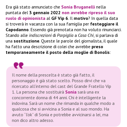
Era già stato annunciato che
Sonia Bruganelli
nella
puntata del
3 gennaio 2022
non avrebbe ripreso il suo
ruolo di
opinionista
al
GF Vip 6
. Il
motivo
? In quella data
si troverà in vacanza con la sua famiglia per
festeggiare il
Capodanno
. Essendo già prenotata non ha voluto rinunciarci.
Stando alle
indiscrezioni
di
Parpiglia
a
Casa Chi
, si parlava di
una
sostituzione
. Queste le parole del giornalista, il quale
ha fatto una descrizione di colei che avrebbe
preso
temporaneamente il posto della moglie di Bonolis
:
Il nome della prescelta è stato già fatto, il
personaggio è già stato scelto. Posso dirvi che va
ricercato all’interno del cast del Grande Fratello Vip
1. La persona che sostituirà
Sonia
sarà una ex
concorrente donna di 44 anni. Chi è intelligente la
indovina. Sarà un nome che rimanda in qualche modo a
qualcosa che si avvicina a Sonia e al suo mondo. Ha
avuto “l’ok” di Sonia e potrebbe avvicinarsi a lei, ma
non dico altro adesso.