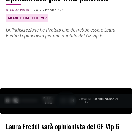
NICOLÒ FIGINI
|
28 DICEMBRE 2021
GRANDE FRATELLO VIP
Un’indiscrezione ha rivelato che dovrebbe essere Laura
Freddi l’opinionista per una puntata del GF Vip 6
0:30 /
Ad
hub
Media
POWERED
1
/
2
1:40
BY
Laura Freddi sarà opinionista del GF Vip 6