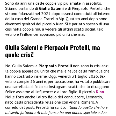
Sono da anni una delle coppie vip più amate in assoluto.
Stiamo parlando di
Giulia Salemi
e di Pierpaolo Pretelli, che
si sono fidanzati nel 2021 dopo essersi conosciuti all’interno
della casa del Grande Fratello Vip. Quattro anni dopo sono
diventati genitori del piccolo Kian. Si è parlato spesso di una
crisi nella coppia ma, a vedere gli ultimi scatti social, l’ex
velino e l’influencer appaiono più uniti che mai.
Giulia Salemi e Pierpaolo Pretelli, ma
quale crisi!
No, Giulia Salemi e
Piarpaolo Pretelli
non sono in crisi anzi,
la coppia appare più unita che mai e felice della famiglia che
hanno costruito insieme. Oggi, venerdì 31 luglio 2026, l’ex
velino compie 36 anni e, per l’occasione, ha voluto pubblicare
una carrellata di foto su Instagram, scatti che lo ritraggono
felice assieme all’influencer e a loro figlio, il piccolo
Kian
.
Nelle foto anche l’altro figlio del conduttore, Leonardo,
nato dalla precedente relazione con Aridna Romero. A
corredo del post, Pretelli ha scritto:
“Guardo quello che ho e
mi sento fortunato. Al mio fianco ho una donna speciale e due