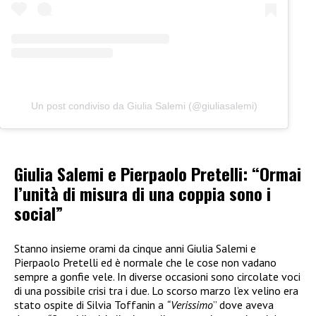
Un post condiviso da Giulia Salemi (@giuliasalemi)
Giulia Salemi e Pierpaolo Pretelli: “Ormai
l’unità di misura di una coppia sono i
social”
Stanno insieme orami da cinque anni Giulia Salemi e
Pierpaolo Pretelli ed è normale che le cose non vadano
sempre a gonfie vele. In diverse occasioni sono circolate voci
di una possibile crisi tra i due. Lo scorso marzo l’ex velino era
stato ospite di Silvia Toffanin a
“Verissimo
” dove aveva