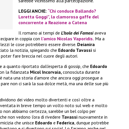
sarebbe vicinissimo alla partecipazione.
LEGGI ANCHE:
“Chi conduce Ballando?
Loretta Goggi”, la clamorosa gaffe del
concorrente a Reazione a Catena
Il romano ai tempi de
L’Isola dei Famosi
aveva
tecipare in coppia con
l’amico
Nicolas Vaporidis.
Ma a
lezzi le cose potrebbero essere diverse.
Deianira
ciato la notizia, spiegando che
Edoardo Tavassi
si
poter fare breccia nel cuore degli autori.
e a quanto riportato dall’esperta di gossip, che
Edoardo
on la fidanzata
Micol Incorvaia,
conosciuta durante
ì è nata una storia d’amore che ancora oggi prosegue a
 pare non ci sarà la sua dolce metà, ma una delle sue più
ndividono dei video molto divertenti e così oltre a
iventata in breve tempo un volto noto sul web e molto
o non abbiamo certezza, sarebbe un bel colpo per
 che non vedono l’ora di rivedere
Tavassi
nuovamente in
amicizia che unisce
Edoardo
e
Federica
, dunque potrebbe
ivertono e si divertono sui social. Lo faranno anche nel