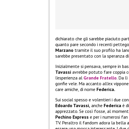
dichiarato che gli sarebbe piaciuto par
quanto pare secondo i recenti pettego
Marzano
tramite il suo profilo ha lan
sarebbe presentato con la speranza di 
Inizialmente si pensava, sempre in bas
Tavassi
avrebbe potuto fare coppia c
l’esperienza al
Grande Fratello
. Da l
gonfie vele. Ma accanto all’ex vippone
care amiche, di nome
Federica.
Sui social spesso e volentieri i due co
Edoardo Tavassi,
anche
Federica
è d
apprezzato. Se così fosse, al moment
Pechino Express
e per i numerosi fan
TV. Peraltro il fandom adora la bella 
essere una mossa interessante. I due d