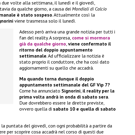
due volte alla settimana, il lunedì e il giovedì,
tavia da qualche giorno, a causa dei
Mondiali di Calcio
imanale è stato sospeso
. Attualmente così la
gnorini
viene trasmessa solo il lunedì.
Adesso però arriva una grande notizia per tutti i
fan del reality. A sorpresa,
come si mormora
già da qualche giorno
,
viene confermato il
ritorno del doppio appuntamento
settimanale
. Ad ufficializzare la notizia è
stato proprio il conduttore, che ha così dato
aggiornamenti su quello che accadrà.
Ma quando torna dunque il doppio
appuntamento settimanale del GF Vip 7?
Come ha annunciato
Signorini
,
il reality per la
prima volta andrà in onda di sabato sera
.
Due dovrebbero essere le dirette previste,
ovvero quella di
sabato 10 e quella di sabato
 la puntata del giovedì, con ogni probabilità a partire da
re per scoprire cosa accadrà nel corso di questi due