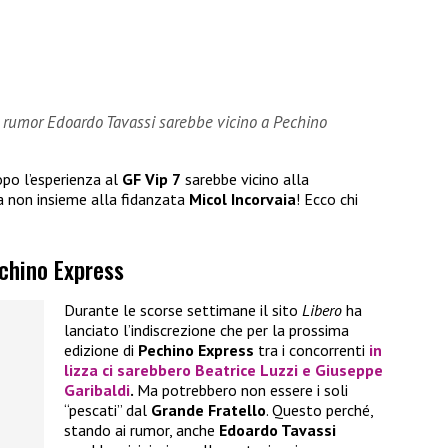
i rumor Edoardo Tavassi sarebbe vicino a Pechino
po l’esperienza al
GF Vip 7
sarebbe vicino alla
a non insieme alla fidanzata
Micol Incorvaia
! Ecco chi
echino Express
Durante le scorse settimane il sito
Libero
ha
lanciato l’indiscrezione che per la prossima
edizione di
Pechino Express
tra i concorrenti
in
lizza ci sarebbero
Beatrice Luzzi
e
Giuseppe
Garibaldi
.
Ma potrebbero non essere i soli
“pescati” dal
Grande Fratello
. Questo perché,
stando ai rumor, anche
Edoardo Tavassi