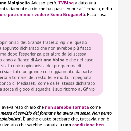
iano Malgioglio
. Adesso, però,
TVBlog
a dato una
Contrariamente a ciò che ha quasi sempre affermato, nella
tore potremmo rivedere Sonia Bruganelli
. Ecco cosa
pinionisti del
Grande fratello vip 7
è quello
a appunto dichiarato che non avrebbe più fatto
ma dopo l’esperienza, per altro da lei stessa
so anno a fianco di
Adriana Volpe
e che nel caso
e stata unica opinionista del programma di
 ci sia stato un grande corteggiamento da parte
erla a tornare, del resto lei è molto impegnata
 conto di
Mediaset
, come da lei stessa dichiarato
 sorta di gioco di squadra il suo ritorno al
Gf vip.
to aveva reso chiaro che
non sarebbe tornata
come
 messa al servizio del format e ha avuto un senso. Non penso
 opinionista
“. È anche giusto precisare che, tuttavia, non è
a rivelato che sarebbe tornata a
una
condizione ben