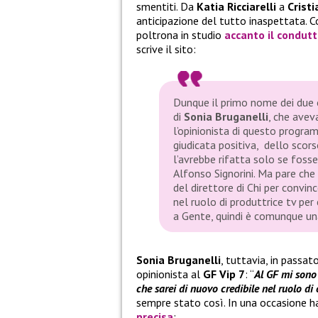
smentiti. Da
Katia Ricciarelli
a
Crist
anticipazione del tutto inaspettata. 
poltrona in studio
accanto il condut
scrive il sito:
Dunque il primo nome dei due o
di
Sonia Bruganelli
, che avev
l’opinionista di questo program
giudicata positiva, dello scor
l’avrebbe rifatta solo se foss
Alfonso Signorini. Ma pare che
del direttore di
Chi
per convinc
nel ruolo di produttrice tv per
a
Gente
, quindi è comunque una
Sonia Bruganelli
, tuttavia, in passa
opinionista al
GF Vip 7
: “
Al GF mi sono
che sarei di nuovo credibile nel ruolo di
sempre stato così. In una occasione h
precisa
: