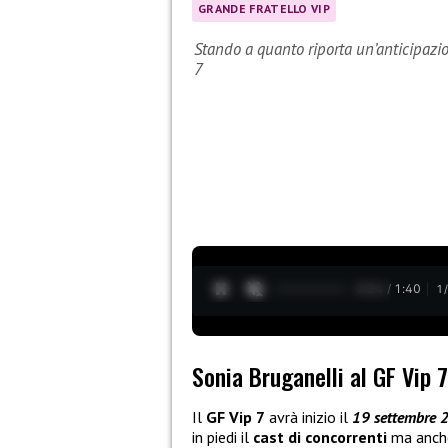
GRANDE FRATELLO VIP
Stando a quanto riporta un’anticipazi
7
0:26 / 1:40
1
Sonia Bruganelli al GF Vip 7
Il
GF Vip 7
avrà inizio il
19 settembre
in piedi il
cast di concorrenti
ma anche