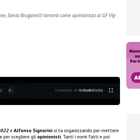
one, Sonia Bruganelli tornerà come opinionista al GF Vip
Ad
hub
Media
/
2
POWERED BY
 2022
e
Alfonso Signorini
si ta organizzando per mettere
 per scegliere gli
opinionisti
. Tanti i nomi fatti e poi