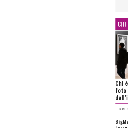
CHI
Chi 
foto
dall
LUCREZ
BigMa
Lazze