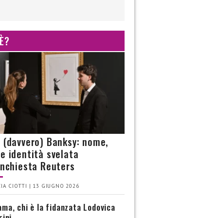
 È?
è (davvero) Banksy: nome,
 e identità svelata
’inchiesta Reuters
IA CIOTTI | 13 GIUGNO 2026
ma, chi è la fidanzata Lodovica
rini