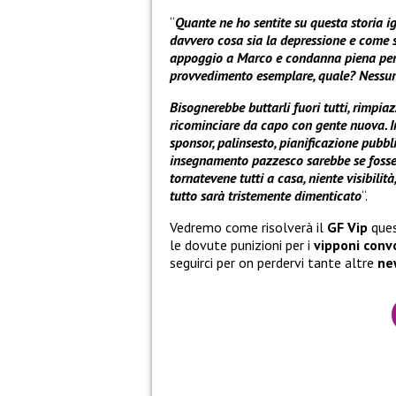
“
Quante ne ho sentite su questa storia i
davvero cosa sia la depressione e come si
appoggio a Marco e condanna piena per tu
provvedimento esemplare, quale? Nessuna 
Bisognerebbe buttarli fuori tutti, rimpia
ricominciare da capo con gente nuova. Im
sponsor, palinsesto, pianificazione pubbli
insegnamento pazzesco sarebbe se fosse p
tornatevene tutti a casa, niente visibili
tutto sarà tristemente dimenticato
“.
Vedremo come risolverà il
GF Vip
ques
le dovute punizioni per i
vipponi convo
seguirci per on perdervi tante altre
ne