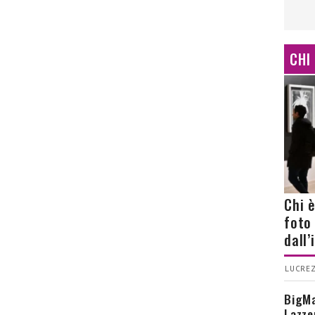
CHI
Chi 
foto
dall
LUCREZ
BigMa
Lazze