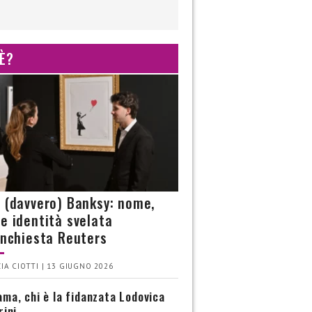
 È?
è (davvero) Banksy: nome,
 e identità svelata
’inchiesta Reuters
IA CIOTTI | 13 GIUGNO 2026
ma, chi è la fidanzata Lodovica
rini