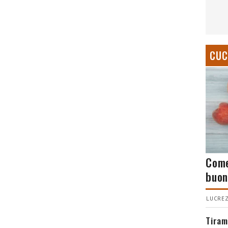
CUC
Come
buon
LUCREZ
Tiram