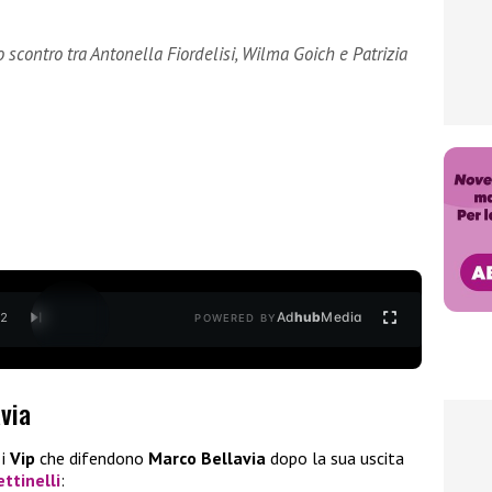
 scontro tra Antonella Fiordelisi, Wilma Goich e Patrizia
Ad
hub
Media
/
2
POWERED BY
via
 i
Vip
che difendono
Marco Bellavia
dopo la sua uscita
ttinelli
: