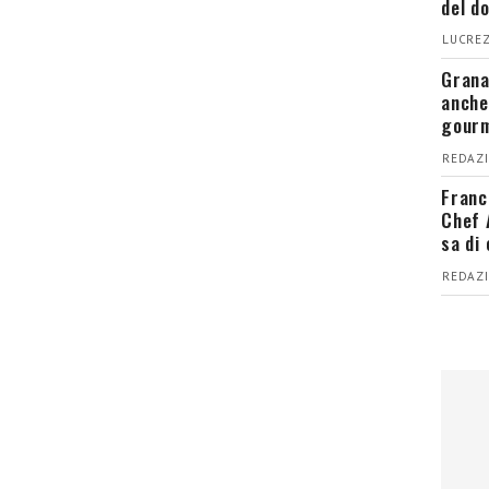
del d
LUCREZ
Grana
anche
gour
REDAZI
Franc
Chef 
sa di
REDAZI