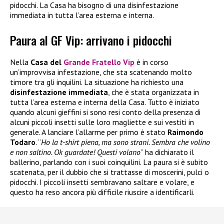
pidocchi. La Casa ha bisogno di una disinfestazione
immediata in tutta l’area esterna e interna.
Paura al GF Vip: arrivano i pidocchi
Nella
Casa del
Grande Fratello Vip
è in corso
un’improvvisa infestazione, che sta scatenando molto
timore tra gli inquilini. La situazione ha richiesto una
disinfestazione immediata
, che è stata organizzata in
tutta l’area esterna e interna della Casa. Tutto è iniziato
quando alcuni gieffini si sono resi conto della presenza di
alcuni piccoli insetti sulle loro magliette e sui vestiti in
generale. A lanciare l’allarme per primo è stato
Raimondo
Todaro
. “
Ho la t-shirt piena, ma sono strani. Sembra che volino
e non saltino. Ok guardate! Questi volano
” ha dichiarato il
ballerino, parlando con i suoi coinquilini. La paura si è subito
scatenata, per il dubbio che si trattasse di moscerini, pulci o
pidocchi. I piccoli insetti sembravano saltare e volare, e
questo ha reso ancora più difficile riuscire a identificarli.