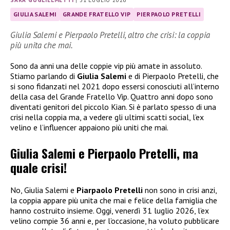
SARA GUGLIELMETTI
|
31 LUGLIO 2026
GIULIA SALEMI
GRANDE FRATELLO VIP
PIERPAOLO PRETELLI
Giulia Salemi e Pierpaolo Pretelli, altro che crisi: la coppia
più unita che mai.
Sono da anni una delle coppie vip più amate in assoluto.
Stiamo parlando di
Giulia Salemi
e di Pierpaolo Pretelli, che
si sono fidanzati nel 2021 dopo essersi conosciuti all’interno
della casa del Grande Fratello Vip. Quattro anni dopo sono
diventati genitori del piccolo Kian. Si è parlato spesso di una
crisi nella coppia ma, a vedere gli ultimi scatti social, l’ex
velino e l’influencer appaiono più uniti che mai.
Giulia Salemi e Pierpaolo Pretelli, ma
quale crisi!
No, Giulia Salemi e
Piarpaolo Pretelli
non sono in crisi anzi,
la coppia appare più unita che mai e felice della famiglia che
hanno costruito insieme. Oggi, venerdì 31 luglio 2026, l’ex
velino compie 36 anni e, per l’occasione, ha voluto pubblicare