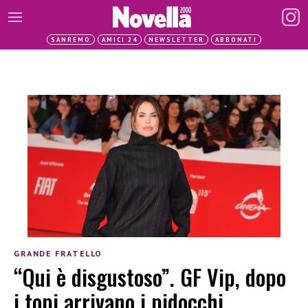
SANREMO
AMICI 24
NEWSLETTER
ABBONATI
GRANDE FRATELLO
“Qui è disgustoso”. GF Vip, dopo
i topi arrivano i pidocchi