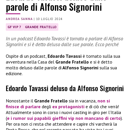
parole di Alfonso Signorini
ANDREA SANNA
|
10 LUGLIO 2024
GF VIP 7
GRANDE FRATELLO
In un podcast Edoardo Tavassi è tornato a parlare di Alfonso
Signorini e si è detto deluso dalle sue parole. Ecco perché
Ospite di un podcast,
Edoardo Tavassi
è tornato sulla sua
avventura nella Casa del
Grande Fratello
e si è detto
molto deluso dalle parole di
Alfonso Signorini
sulla sua
edizione.
Edoardo Tavassi deluso da Alfonso Signorini
Nonostante il
Grande Fratello
sia in vacanza,
non si
finisce di parlare
degli
ex protagonisti
e di ciò che verrà!
Attualmente sono in corso i nuovi casting in giro per l’Italia
(
e i rumor sui papabili gieffini vip non mancano di certo
).
Per ora non ci resta che attendere e capire chi varcherà la
Porta Rossa, che nel recente passato ha visto tra i suoi