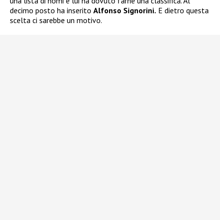
una lista di nomi e lui ha dovuto farne una classifica. Al
decimo posto ha inserito
Alfonso Signorini.
E dietro questa
scelta ci sarebbe un motivo.