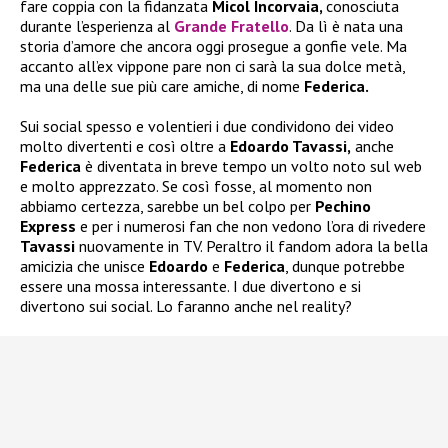
fare coppia con la fidanzata
Micol Incorvaia,
conosciuta
durante l’esperienza al
Grande Fratello
. Da lì è nata una
storia d’amore che ancora oggi prosegue a gonfie vele. Ma
accanto all’ex vippone pare non ci sarà la sua dolce metà,
ma una delle sue più care amiche, di nome
Federica.
Sui social spesso e volentieri i due condividono dei video
molto divertenti e così oltre a
Edoardo Tavassi,
anche
Federica
è diventata in breve tempo un volto noto sul web
e molto apprezzato. Se così fosse, al momento non
abbiamo certezza, sarebbe un bel colpo per
Pechino
Express
e per i numerosi fan che non vedono l’ora di rivedere
Tavassi
nuovamente in TV. Peraltro il fandom adora la bella
amicizia che unisce
Edoardo
e
Federica
, dunque potrebbe
essere una mossa interessante. I due divertono e si
divertono sui social. Lo faranno anche nel reality?