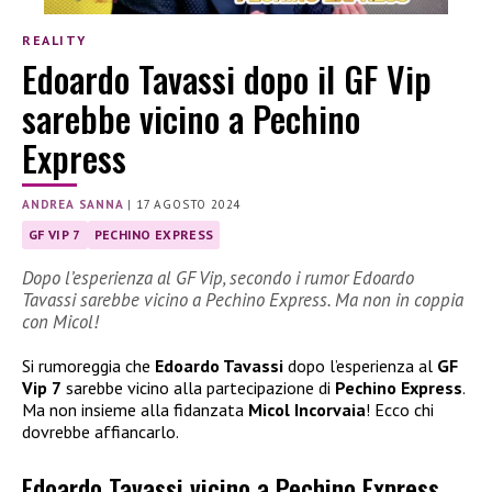
REALITY
Edoardo Tavassi dopo il GF Vip
sarebbe vicino a Pechino
Express
ANDREA SANNA
|
17 AGOSTO 2024
GF VIP 7
PECHINO EXPRESS
Dopo l’esperienza al GF Vip, secondo i rumor Edoardo
Tavassi sarebbe vicino a Pechino Express. Ma non in coppia
con Micol!
Si rumoreggia che
Edoardo Tavassi
dopo l’esperienza al
GF
Vip 7
sarebbe vicino alla partecipazione di
Pechino Express
.
Ma non insieme alla fidanzata
Micol Incorvaia
! Ecco chi
dovrebbe affiancarlo.
Edoardo Tavassi vicino a Pechino Express