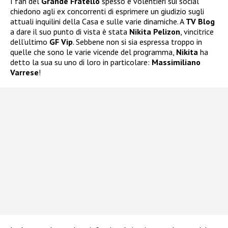
I fan del
Grande Fratello
spesso e volentieri sui social
chiedono agli ex concorrenti di esprimere un giudizio sugli
attuali inquilini della Casa e sulle varie dinamiche. A
TV Blog
a dare il suo punto di vista è stata
Nikita Pelizon
, vincitrice
dell’ultimo
GF Vip
. Sebbene non si sia espressa troppo in
quelle che sono le varie vicende del programma,
Nikita
ha
detto la sua su uno di loro in particolare:
Massimiliano
Varrese
!