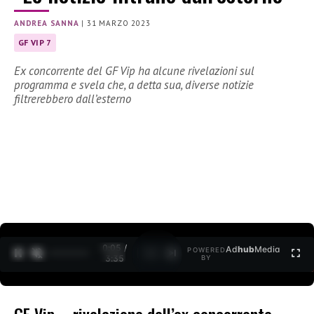
ANDREA SANNA
|
31 MARZO 2023
GF VIP 7
Ex concorrente del GF Vip ha alcune rivelazioni sul
programma e svela che, a detta sua, diverse notizie
filtrerebbero dall’esterno
0:06 /
Ad
hub
Media
POWERED
1
/
2
3:35
BY