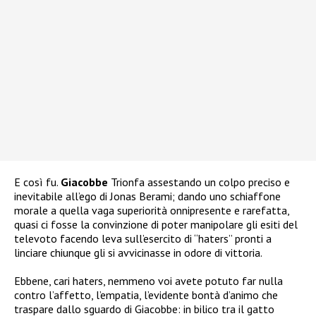
E così fu.
Giacobbe
Trionfa assestando un colpo preciso e
inevitabile all’ego di Jonas Berami; dando uno schiaffone
morale a quella vaga superiorità onnipresente e rarefatta,
quasi ci fosse la convinzione di poter manipolare gli esiti del
televoto facendo leva sull’esercito di “haters” pronti a
linciare chiunque gli si avvicinasse in odore di vittoria.
Ebbene, cari haters, nemmeno voi avete potuto far nulla
contro l’affetto, l’empatia, l’evidente bontà d’animo che
traspare dallo sguardo di Giacobbe: in bilico tra il gatto