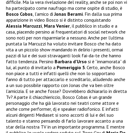
difficile. Ma la vera rivelazione del reality, anche se poi non vi
ha partecipato come naufrago ma come ospite di studio, è
Bosco Cobos
, l’amico di
Jonas Berami
. Fin dalla sua prima
apparizione in video Bosco si è distinto conquistando
Alessia Marcuzzi
,
Mara Venier
, il pubblico in studio e a
casa, piacendo persino ai frequentatori di social network che
sono noti per non risparmiarle a nessuno. Anche per l’ultima
puntata la Marcuzzi ha voluto invitare Bosco che ha dato
vita a un piccolo show mandando in delirio i presenti, ormai
pazzi di lui e dei suoi stravaganti look fai-da-te che hanno
fatto tendenza. Persino
Barbara d’Urso
si è “innamorata” di
lui, al punto di invitarlo a
Pomeriggio 5
. Certo, anche Bosco
non piace a tutti e infatti quelli che non lo sopportano
fanno di tutto per attaccarlo e screditarlo, alludendo anche
a un suo possibile rapporto con Jonas che va ben oltre
l’amicizia. E se anche fosse? Dovrebbero dichiararlo in diretta
Tv? A parte il chiacchiericcio, Bosco Cobas è un grande
personaggio che ha già lavorato nei teatri come attore e
anche come performer, dj e speaker radiofonico. E infatti
alcuni dirigenti Mediaset si sono accorti di lui e del suo
talento e stanno pensando di farlo lavorare accanto a una
star della nostra TV in un importante programma. E mentre
il pubblico lo vuole vedere seduto sul
Trono Gay
di
Maria De