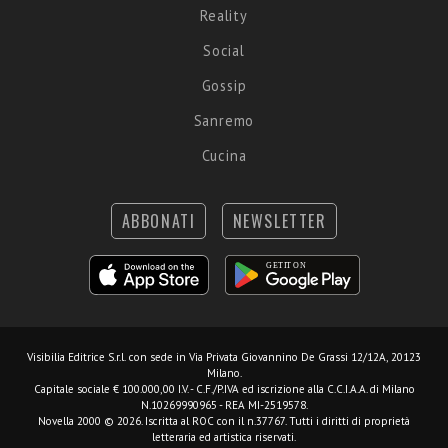
Reality
Social
Gossip
Sanremo
Cucina
ABBONATI
NEWSLETTER
Visibilia Editrice S.r.l.
con sede in Via Privata Giovannino De Grassi 12/12A, 20123
Milano.
Capitale sociale € 100.000,00 I.V. - C.F./P.IVA ed iscrizione alla C.C.I.A.A. di Milano
N.10269990965 - REA MI-2519578.
Novella 2000 © 2026. Iscritta al ROC con il n.37767. Tutti i diritti di proprietà
letteraria ed artistica riservati.