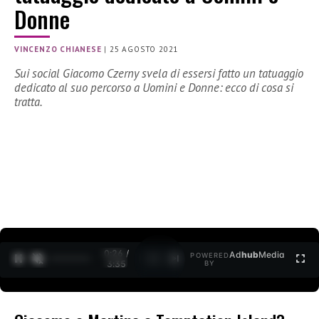
Donne
VINCENZO CHIANESE
|
25 AGOSTO 2021
Sui social Giacomo Czerny svela di essersi fatto un tatuaggio
dedicato al suo percorso a Uomini e Donne: ecco di cosa si
tratta.
0:27 /
Ad
hub
Media
POWERED
1
/
2
3:35
BY