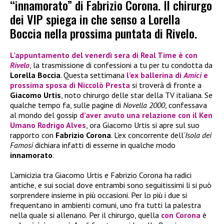
“innamorato” di Fabrizio Corona. Il chirurgo
dei VIP spiega in che senso a Lorella
Boccia nella prossima puntata di Rivelo.
L’appuntamento del venerdì sera di Real Time è con
Rivelo
, la trasmissione di confessioni a tu per tu condotta da
Lorella Boccia
. Questa settimana
l’ex ballerina di
Amici
e
prossima sposa di Niccolò Presta
si troverà di fronte a
Giacomo Urtis
, noto chirurgo delle star della TV italiana. Se
qualche tempo fa, sulle pagine di
Novella 2000
, confessava
al mondo del gossip
d’aver avuto una relazione con il Ken
Umano Rodrigo Alves
, ora Giacomo Urtis si apre sul suo
rapporto con
Fabrizio Corona
. L’ex concorrente dell’
Isola dei
Famosi
dichiara infatti di esserne in qualche modo
innamorato
.
L’amicizia tra Giacomo Urtis e Fabrizio Corona ha radici
antiche, e sui social dove entrambi sono seguitissimi li si può
sorprendere insieme in più occasioni. Per lo più i due si
frequentano in ambienti comuni, uno fra tutti la palestra
nella quale si allenano. Per il chirurgo, quella
con Corona
è