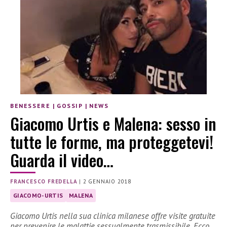
BENESSERE
|
GOSSIP
|
NEWS
Giacomo Urtis e Malena: sesso in
tutte le forme, ma proteggetevi!
Guarda il video…
FRANCESCO FREDELLA
|
2 GENNAIO 2018
GIACOMO-URTIS
MALENA
Giacomo Urtis nella sua clinica milanese offre visite gratuite
per prevenire le malattie sessualmente trasmissibile. Ecco