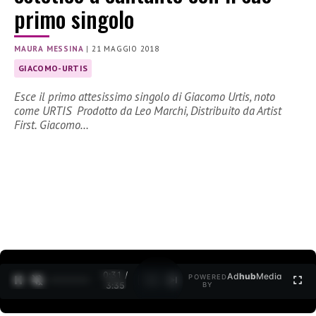
primo singolo
MAURA MESSINA
|
21 MAGGIO 2018
GIACOMO-URTIS
Esce il primo attesissimo singolo di Giacomo Urtis, noto
come URTIS Prodotto da Leo Marchi, Distribuito da Artist
First. Giacomo…
0:32 /
Ad
hub
Media
POWERED
1
/
2
3:35
BY