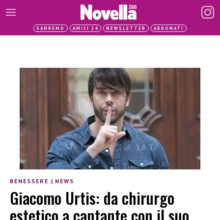
SANREMO
AMICI 24
NEWSLETTER
ABBONATI
BENESSERE
|
NEWS
Giacomo Urtis: da chirurgo
estetico a cantante con il suo