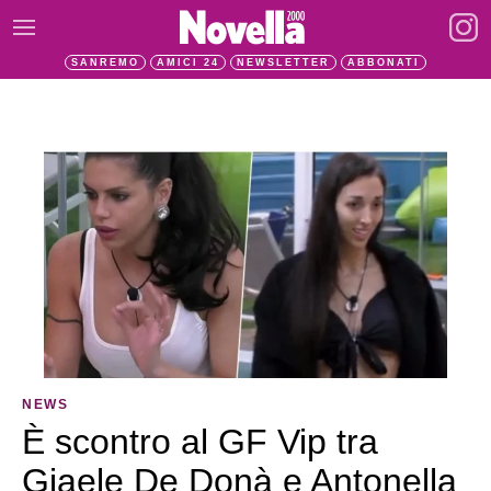
SANREMO
AMICI 24
NEWSLETTER
ABBONATI
NEWS
È scontro al GF Vip tra
Giaele De Donà e Antonella