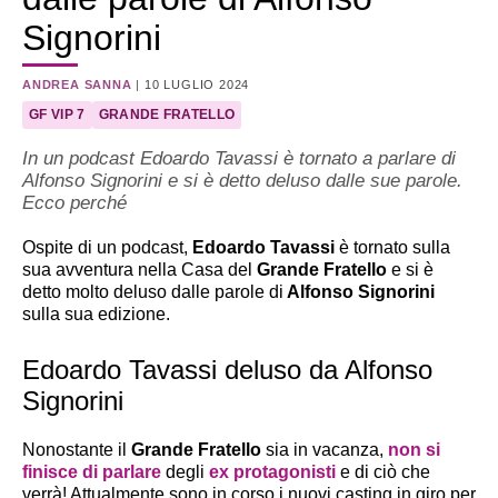
Signorini
ANDREA SANNA
|
10 LUGLIO 2024
GF VIP 7
GRANDE FRATELLO
In un podcast Edoardo Tavassi è tornato a parlare di
Alfonso Signorini e si è detto deluso dalle sue parole.
Ecco perché
Ospite di un podcast,
Edoardo Tavassi
è tornato sulla
sua avventura nella Casa del
Grande Fratello
e si è
detto molto deluso dalle parole di
Alfonso Signorini
sulla sua edizione.
Edoardo Tavassi deluso da Alfonso
Signorini
Nonostante il
Grande Fratello
sia in vacanza,
non si
finisce di parlare
degli
ex protagonisti
e di ciò che
verrà! Attualmente sono in corso i nuovi casting in giro per