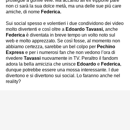
prosegue a gonfie vele. Ma accanto all’ex vippone pare
non ci sarà la sua dolce metà, ma una delle sue più care
amiche, di nome
Federica.
Sui social spesso e volentieri i due condividono dei video
molto divertenti e così oltre a
Edoardo Tavassi,
anche
Federica
è diventata in breve tempo un volto noto sul
web e molto apprezzato. Se così fosse, al momento non
abbiamo certezza, sarebbe un bel colpo per
Pechino
Express
e per i numerosi fan che non vedono l’ora di
rivedere
Tavassi
nuovamente in TV. Peraltro il fandom
adora la bella amicizia che unisce
Edoardo
e
Federica
,
dunque potrebbe essere una mossa interessante. I due
divertono e si divertono sui social. Lo faranno anche nel
reality?