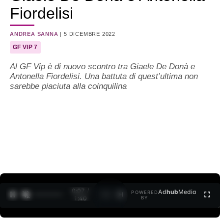
Fiordelisi
ANDREA SANNA
|
5 DICEMBRE 2022
GF VIP 7
Al GF Vip è di nuovo scontro tra Giaele De Donà e
Antonella Fiordelisi. Una battuta di quest’ultima non
sarebbe piaciuta alla coinquilina
0:08 /
Ad
hub
Media
POWERED
1
/
2
1:40
BY