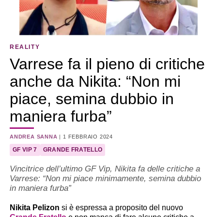
REALITY
Varrese fa il pieno di critiche
anche da Nikita: “Non mi
piace, semina dubbio in
maniera furba”
ANDREA SANNA
|
1 FEBBRAIO 2024
GF VIP 7
GRANDE FRATELLO
Vincitrice dell’ultimo GF Vip, Nikita fa delle critiche a
Varrese: “Non mi piace minimamente, semina dubbio
in maniera furba”
Nikita Pelizon
si è espressa a proposito del nuovo