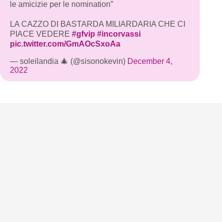
le amicizie per le nomination”
LA CAZZO DI BASTARDA MILIARDARIA CHE CI
PIACE VEDERE
#gfvip
#incorvassi
pic.twitter.com/GmAOcSxoAa
— soleilandia 🎄 (@sisonokevin)
December 4,
2022