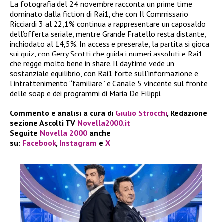
La fotografia del 24 novembre racconta un prime time
dominato dalla fiction di Rai1, che con Il Commissario
Ricciardi 3 al 22,1% continua a rappresentare un caposaldo
dell’offerta seriale, mentre Grande Fratello resta distante,
inchiodato al 14,5%. In access e preserale, la partita si gioca
sui quiz, con Gerry Scotti che guida i numeri assoluti e Rai1
che regge molto bene in share. Il daytime vede un
sostanziale equilibrio, con Rai1 forte sull’informazione e
l’intrattenimento “familiare” e Canale 5 vincente sul fronte
delle soap e dei programmi di Maria De Filippi.
Commento e analisi a cura di
Giulio Strocchi
, Redazione
sezione Ascolti TV
Novella2000.it
Seguite
Novella 2000
anche
su:
Facebook
,
Instagram
e
X