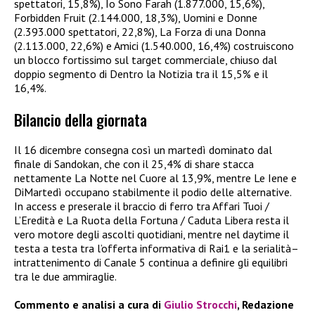
spettatori, 15,8%), Io Sono Farah (1.877.000, 15,6%),
Forbidden Fruit (2.144.000, 18,3%), Uomini e Donne
(2.393.000 spettatori, 22,8%), La Forza di una Donna
(2.113.000, 22,6%) e Amici (1.540.000, 16,4%) costruiscono
un blocco fortissimo sul target commerciale, chiuso dal
doppio segmento di Dentro la Notizia tra il 15,5% e il
16,4%.​
Bilancio della giornata
Il 16 dicembre consegna così un martedì dominato dal
finale di Sandokan, che con il 25,4% di share stacca
nettamente La Notte nel Cuore al 13,9%, mentre Le Iene e
DiMartedì occupano stabilmente il podio delle alternative.
In access e preserale il braccio di ferro tra Affari Tuoi /
L’Eredità e La Ruota della Fortuna / Caduta Libera resta il
vero motore degli ascolti quotidiani, mentre nel daytime il
testa a testa tra l’offerta informativa di Rai1 e la serialità–
intrattenimento di Canale 5 continua a definire gli equilibri
tra le due ammiraglie.​
Commento e analisi a cura di
Giulio Strocchi
, Redazione