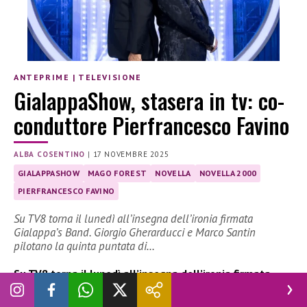
ANTEPRIME
|
TELEVISIONE
GialappaShow, stasera in tv: co-
conduttore Pierfrancesco Favino
ALBA COSENTINO
|
17 NOVEMBRE 2025
GIALAPPASHOW
MAGO FOREST
NOVELLA
NOVELLA 2000
PIERFRANCESCO FAVINO
Su TV8 torna il lunedì all’insegna dell’ironia firmata
Gialappa’s Band. Giorgio Gherarducci e Marco Santin
pilotano la quinta puntata di…
Su TV8 torna il lunedì all’insegna dell’ironia firmata
Gialappa’s Band. Giorgio Gherarducci e Marco Santin
pilotano la quinta puntata di
GialappaShow
, mentre il