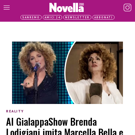
SANREMO
AMICI 24
NEWSLETTER
ABBONATI
REALITY
Al GialappaShow Brenda
Lodigiani imita Marcella Bella e