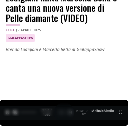
canta una nuova versione di
Pelle diamante (VIDEO)
LEILA
|
7 APRILE 2025
GIALAPPASHOW
Brenda Lodigiani è Marcella Bella al GialappaShow
0:15 /
Ad
hub
Media
POWERED
1
/
2
1:40
BY