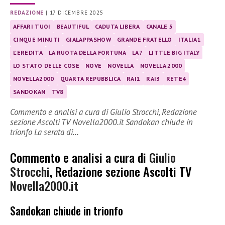
REDAZIONE
|
17 DICEMBRE 2025
AFFARI TUOI
BEAUTIFUL
CADUTA LIBERA
CANALE 5
CINQUE MINUTI
GIALAPPASHOW
GRANDE FRATELLO
ITALIA1
L'EREDITÀ
LA RUOTA DELLA FORTUNA
LA7
LITTLE BIG ITALY
LO STATO DELLE COSE
NOVE
NOVELLA
NOVELLA 2000
NOVELLA2000
QUARTA REPUBBLICA
RAI1
RAI3
RETE4
SANDOKAN
TV8
Commento e analisi a cura di Giulio Strocchi, Redazione
sezione Ascolti TV Novella2000.it Sandokan chiude in
trionfo La serata di…
Commento e analisi a cura di
Giulio
Strocchi
, Redazione sezione Ascolti TV
Novella2000.it
Sandokan chiude in trionfo