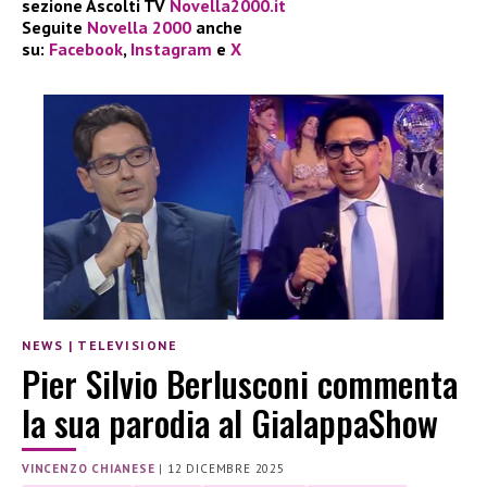
sezione Ascolti TV
Novella2000.it
Seguite
Novella 2000
anche
su:
Facebook
,
Instagram
e
X
NEWS
|
TELEVISIONE
Pier Silvio Berlusconi commenta
la sua parodia al GialappaShow
VINCENZO CHIANESE
|
12 DICEMBRE 2025