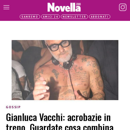
SANREMO
AMICI 24
NEWSLETTER
ABBONATI
GOSSIP
Gianluca Vacchi: acrobazie in
treno. Guardate cosa combina