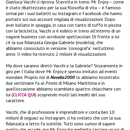
Gianluca Vacchi ci riprova. Stavolta in treno. Mr. Enjoy – come
è stato ribattezzato per la sua filosofia di vita – è famoso
ormai per i suoi balletti su Instagram e Facebook che hanno
portato sul suo account migliaia di visualizzazioni. Dopo
aver ballato in spiaggia, in casa con tanto di tuffo in piscina
con la bicicletta, Vacchi si è esibito in treno all’interno di un
vagone business con acrobazie spettacolari. Di fronte a lui
c’è la sua fidanzata Giorgia Gabriele (modella), che
abbiamo conosciuto in versione “coreografa” nell’ultimo
anno. Il video ha ricevuto 2 milioni di visualizzazioni.
Ma dove saranno diretti Vacchi e la Gabriele? Sicuramente in
giro per l’Italia dove Mr. Enjoy è spesso invitato ad eventi
mondani. Proprio noi di
Novella2000
lo abbiamo incontrato
due settimane fa al
Pineta
di Milano Marittima e in
quell’occasione abbiamo scambiato quattro chiacchiere con
lui (
CLICCA QUI
) scoprendo molti lati inediti del suo
carattere.
Vacchi, che di professione è imprenditore e conta ben 10
milioni di seguaci su Instagram, ci ha svelato che con la sua
fidanzata a letto fa scintille. Tutti sono curiosi di sapere
quello che accade, ma Mr. Enjoy ha preferito lasciare un po’ di