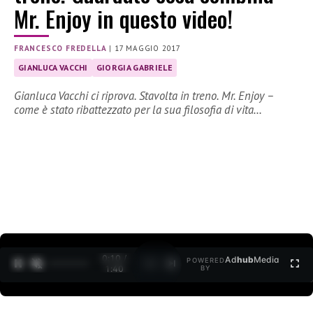
Mr. Enjoy in questo video!
FRANCESCO FREDELLA
|
17 MAGGIO 2017
GIANLUCA VACCHI
GIORGIA GABRIELE
Gianluca Vacchi ci riprova. Stavolta in treno. Mr. Enjoy –
come è stato ribattezzato per la sua filosofia di vita…
0:11 /
Ad
hub
Media
POWERED
1
/
2
1:40
BY