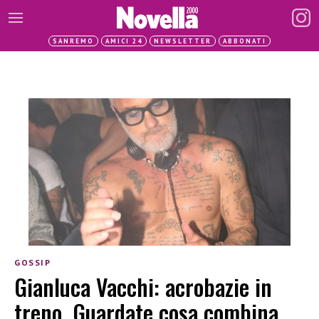
SANREMO
AMICI 24
NEWSLETTER
ABBONATI
GOSSIP
Gianluca Vacchi: acrobazie in
treno. Guardate cosa combina