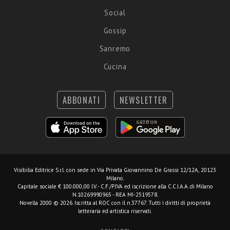
Social
Gossip
Sanremo
Cucina
ABBONATI
NEWSLETTER
Visibilia Editrice S.r.l.
con sede in Via Privata Giovannino De Grassi 12/12A, 20123
Milano.
Capitale sociale € 100.000,00 I.V. - C.F./P.IVA ed iscrizione alla C.C.I.A.A. di Milano
N.10269990965 - REA MI-2519578.
Novella 2000 © 2026. Iscritta al ROC con il n.37767. Tutti i diritti di proprietà
letteraria ed artistica riservati.