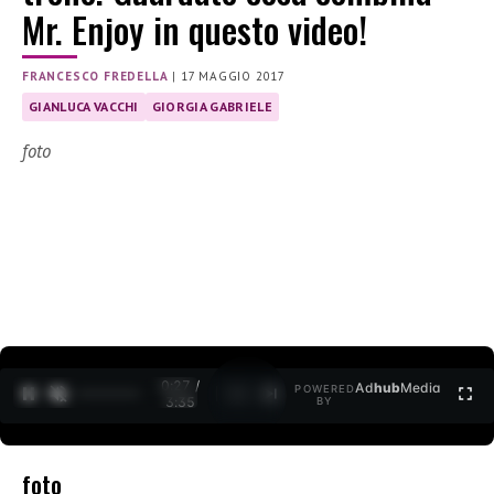
Mr. Enjoy in questo video!
FRANCESCO FREDELLA
|
17 MAGGIO 2017
GIANLUCA VACCHI
GIORGIA GABRIELE
foto
0:27 /
Ad
hub
Media
POWERED
1
/
2
3:35
BY
foto