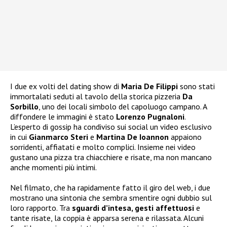
I due ex volti del dating show di
Maria De Filippi
sono stati
immortalati seduti al tavolo della storica pizzeria
Da
Sorbillo
, uno dei locali simbolo del capoluogo campano. A
diffondere le immagini è stato
Lorenzo Pugnaloni
.
L’esperto di gossip ha condiviso sui social un video esclusivo
in cui
Gianmarco Steri
e
Martina De Ioannon
appaiono
sorridenti, affiatati e molto complici. Insieme nei video
gustano una pizza tra chiacchiere e risate, ma non mancano
anche momenti più intimi.
Nel filmato, che ha rapidamente fatto il giro del web, i due
mostrano una sintonia che sembra smentire ogni dubbio sul
loro rapporto. Tra
sguardi d’intesa, gesti affettuosi
e
tante risate, la coppia è apparsa serena e rilassata. Alcuni