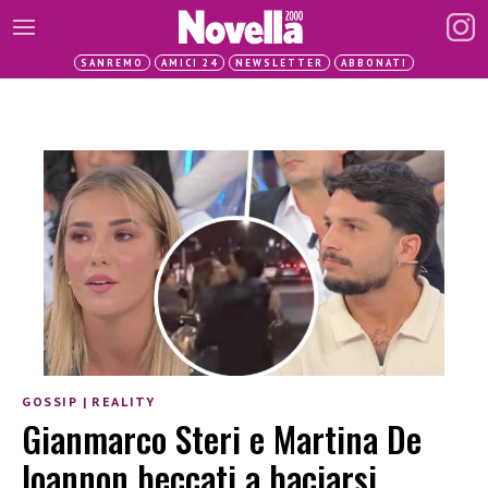
SANREMO
AMICI 24
NEWSLETTER
ABBONATI
GOSSIP
|
REALITY
Gianmarco Steri e Martina De
Ioannon beccati a baciarsi