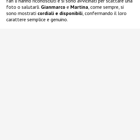
fan li hanno riconosciuti e si sono avvicinati per scattare una
foto o salutarli.
Gianmarco
e
Martina
, come sempre, si
sono mostrati
cordiali e disponibili
, confermando il loro
carattere semplice e genuino.