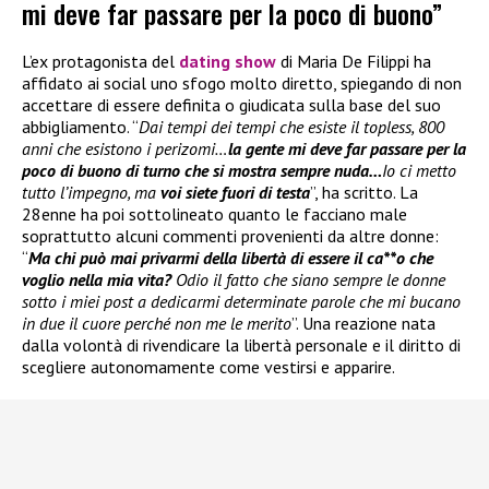
mi deve far passare per la poco di buono”
L’ex protagonista del
dating show
di Maria De Filippi ha
affidato ai social uno sfogo molto diretto, spiegando di non
accettare di essere definita o giudicata sulla base del suo
abbigliamento. “
Dai tempi dei tempi che esiste il topless, 800
anni che esistono i perizomi…
la gente mi deve far passare per la
poco di buono di turno che si mostra sempre nuda…
Io ci metto
tutto l’impegno, ma
voi siete fuori di testa
”, ha scritto. La
28enne ha poi sottolineato quanto le facciano male
soprattutto alcuni commenti provenienti da altre donne:
“
Ma chi può mai privarmi della libertà di essere il ca**o che
voglio nella mia vita?
Odio il fatto che siano sempre le donne
sotto i miei post a dedicarmi determinate parole che mi bucano
in due il cuore perché non me le merito
”. Una reazione nata
dalla volontà di rivendicare la libertà personale e il diritto di
scegliere autonomamente come vestirsi e apparire.