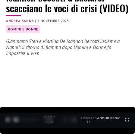
scacciano le voci di crisi (VIDEO)
ANDREA SANNA
|
3 NOVEMBRE 2025
UOMINI E DONNE
Gianmarco Steri e Martina De Ioannon beccati insieme a
Napoli: il ritorno di fiamma dopo Uomini e Donne fa
impazzire il web
0:30 /
Ad
hub
Media
POWERED
1
/
2
3:35
BY