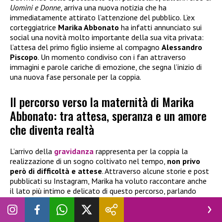
Uomini e Donne
, arriva una nuova notizia che ha
immediatamente attirato l’attenzione del pubblico. L’ex
corteggiatrice
Marika Abbonato
ha infatti annunciato sui
social una novità molto importante della sua vita privata:
l’attesa del primo figlio insieme al compagno
Alessandro
Piscopo
. Un momento condiviso con i fan attraverso
immagini e parole cariche di emozione, che segna l’inizio di
una nuova fase personale per la coppia.
Il percorso verso la maternità di Marika
Abbonato: tra attesa, speranza e un amore
che diventa realtà
L’arrivo della
gravidanza
rappresenta per la coppia la
realizzazione di un sogno coltivato nel tempo,
non privo
però di difficoltà e attese
. Attraverso alcune storie e post
pubblicati su Instagram, Marika ha voluto raccontare anche
il lato più intimo e delicato di questo percorso, parlando
apertamente delle emozioni vissute. In uno dei suoi
messaggi ha scritto parole molto intense rivolgendosi al
bambino: “
Non sei arrivato facilmente, ma sei arrivato