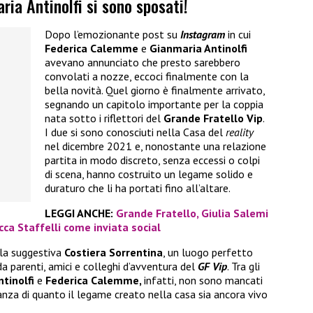
ia Antinolfi si sono sposati!
Dopo l’emozionante post su
Instagram
in cui
Federica Calemme
e
Gianmaria Antinolfi
avevano annunciato che presto sarebbero
convolati a nozze, eccoci finalmente con la
bella novità. Quel giorno è finalmente arrivato,
segnando un capitolo importante per la coppia
nata sotto i riflettori del
Grande Fratello Vip
.
I due si sono conosciuti nella Casa del
reality
nel dicembre 2021 e, nonostante una relazione
partita in modo discreto, senza eccessi o colpi
di scena, hanno costruito un legame solido e
duraturo che li ha portati fino all’altare.
LEGGI ANCHE:
Grande Fratello, Giulia Salemi
cca Staffelli come inviata social
lla suggestiva
Costiera Sorrentina
, un luogo perfetto
da parenti, amici e colleghi d’avventura del
GF Vip
. Tra gli
tinolfi
e
Federica Calemme,
infatti, non sono mancati
ianza di quanto il legame creato nella casa sia ancora vivo