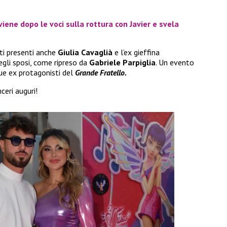
iene dopo le voci sulla rottura con Javier e svela
iti presenti anche
Giulia Cavaglià
e l’ex gieffina
egli sposi, come ripreso da
Gabriele Parpiglia
. Un evento
ue ex protagonisti del
Grande Fratello.
nceri auguri!