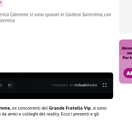
P
rica Calemme si sono sposati in Costiera Sorrentina, con
polemica
Ad
hub
Media
/
2
POWERED BY
emme,
ex concorrenti del
Grande Fratello Vip
, si sono
 da amici e colleghi del reality. Ecco i presenti e gli