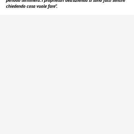
periodo terminerà. I proprietari dell’azienda si sono fatti sentire
chiedendo cosa vuole fare”.