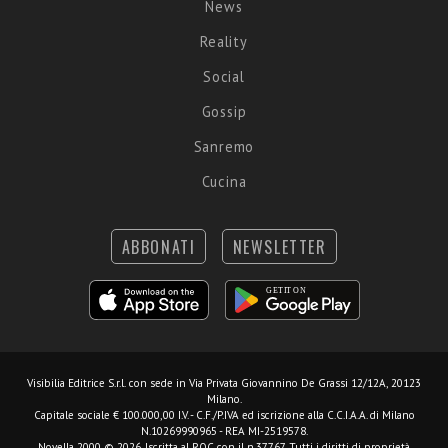
News
Reality
Social
Gossip
Sanremo
Cucina
ABBONATI
NEWSLETTER
Visibilia Editrice S.r.l.
con sede in Via Privata Giovannino De Grassi 12/12A, 20123
Milano.
Capitale sociale € 100.000,00 I.V. - C.F./P.IVA ed iscrizione alla C.C.I.A.A. di Milano
N.10269990965 - REA MI-2519578.
Novella 2000 © 2026. Iscritta al ROC con il n.37767. Tutti i diritti di proprietà