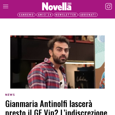
SANREMO
AMICI 24
NEWSLETTER
ABBONATI
NEWS
Gianmaria Antinolfi lascerà
presto il GF Vip? L’indiscrezione