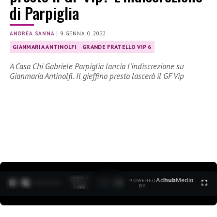
di Parpiglia
ANDREA SANNA
|
9 GENNAIO 2022
GIANMARIA ANTINOLFI
GRANDE FRATELLO VIP 6
A Casa Chi Gabriele Parpiglia lancia l’indiscrezione su
Gianmaria Antinolfi. Il gieffino presto lascerà il GF Vip
0:27 /
Ad
hub
Media
POWERED
1
/
2
1:40
BY