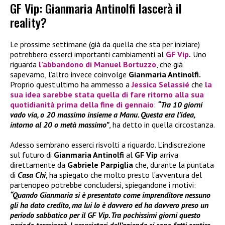
GF Vip: Gianmaria Antinolfi lascerà il
reality?
Le prossime settimane (già da quella che sta per iniziare)
potrebbero esserci importanti cambiamenti al
GF Vip
.
Uno
riguarda
l’abbandono di
Manuel Bortuzzo
, che già
sapevamo, l’altro invece coinvolge
Gianmaria Antinolfi.
Proprio quest’ultimo ha ammesso a
Jessica Selassié
che
la
sua idea sarebbe stata quella di fare ritorno alla sua
quotidianità prima della fine di gennaio
:
“Tra 10 giorni
vado via, o 20 massimo insieme a Manu. Questa era l’idea,
intorno al 20 o metà massimo”
, ha detto in quella circostanza.
Adesso sembrano esserci risvolti a riguardo. L’indiscrezione
sul futuro di
Gianmaria Antinolfi
al
GF Vip
arriva
direttamente da
Gabriele Parpiglia
che, durante la puntata
di
Casa Chi
, ha spiegato che molto presto l’avventura del
partenopeo potrebbe concludersi, spiegandone i motivi:
“Quando Gianmaria si è presentato come imprenditore nessuno
gli ha dato credito, ma lui lo è davvero ed ha davvero preso un
periodo sabbatico per il GF Vip. Tra pochissimi giorni questo