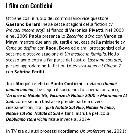
I film con Conticini
Ottiene così il ruolo del commissario/vice questore
Gaetano Berardi
nelle sette stagioni della fiction tv
Provaci ancora prof!
, al fianco di
Veronica Pivetti
. Nel 2008
e nel 2009
Paolo
presenta lo
Zecchino d’Oro
con
Veronica
Maya
, mentre due anni più tardi è nel cast della miniserie tv
Come un delfino
con
Raoul Bova
ed è tra i protagonisti della
settima e ottava stagione di
Un medico in famiglia
. Nello
stesso anno entra a far parte del cast di
Lasciami cantare!
,
per poi approdare nella fiction televisiva
Anna e i Cinque 2
con
Sabrina Ferilli
.
Tra i
film
più celebri di
Paolo Conticini
troviamo
Uomini
uomini uomini
, che segna il suo debutto cinematografico,
Vacanze di Natale ’95
,
Vacanze di Natale 2000
e
Matrimonio Al
Sud
.
Come se non bastasse prende parte a diversi
cinepanettoni, tra i quali
Natale Sul Nilo
,
Natale In India
,
Natale sul Rio
,
Natale al Sud
e tanti altri. La pellicola
Dobbiamo stare vicini
risale invece al 2024.
In TV tra gli altri progetti ricordiamo
Un professore
nel 2021;