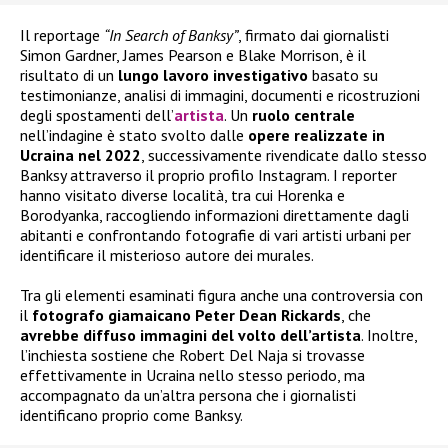
Il reportage
“In Search of Banksy”
, firmato dai giornalisti
Simon Gardner, James Pearson e Blake Morrison, è il
risultato di un
lungo lavoro investigativo
basato su
testimonianze, analisi di immagini, documenti e ricostruzioni
degli spostamenti dell’
artista
. Un
ruolo centrale
nell’indagine è stato svolto dalle
opere realizzate in
Ucraina nel 2022
, successivamente rivendicate dallo stesso
Banksy attraverso il proprio profilo Instagram. I reporter
hanno visitato diverse località, tra cui Horenka e
Borodyanka, raccogliendo informazioni direttamente dagli
abitanti e confrontando fotografie di vari artisti urbani per
identificare il misterioso autore dei murales.
Tra gli elementi esaminati figura anche una controversia con
il
fotografo giamaicano Peter Dean Rickards
, che
avrebbe diffuso immagini del volto dell’artista
. Inoltre,
l’inchiesta sostiene che Robert Del Naja si trovasse
effettivamente in Ucraina nello stesso periodo, ma
accompagnato da un’altra persona che i giornalisti
identificano proprio come Banksy.