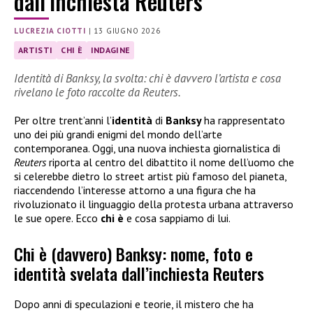
dall’inchiesta Reuters
LUCREZIA CIOTTI
|
13 GIUGNO 2026
ARTISTI
CHI È
INDAGINE
Identità di Banksy, la svolta: chi è davvero l’artista e cosa
rivelano le foto raccolte da Reuters.
Per oltre trent’anni l’
identità
di
Banksy
ha rappresentato
uno dei più grandi enigmi del mondo dell’arte
contemporanea. Oggi, una nuova inchiesta giornalistica di
Reuters
riporta al centro del dibattito il nome dell’uomo che
si celerebbe dietro lo street artist più famoso del pianeta,
riaccendendo l’interesse attorno a una figura che ha
rivoluzionato il linguaggio della protesta urbana attraverso
le sue opere. Ecco
chi è
e cosa sappiamo di lui.
Chi è (davvero) Banksy: nome, foto e
identità svelata dall’inchiesta Reuters
Dopo anni di speculazioni e teorie, il mistero che ha