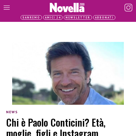
SANREMO
AMICI 24
NEWSLETTER
ABBONATI
NEWS
Chi è Paolo Conticini? Età,
moglie, figli e Instagram