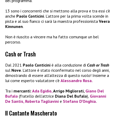
del programma.
13 sono i concorrenti che si mettono alla prova e tra essi c’è
anche
Paolo Conticini
. L’attore per la prima volta scende in
pista e al suo fianco ci sarà la maestra professionista
Veera
Kinnunen
.
Non è riuscito a vincere ma ha fatto comunque un bel
percorso.
Cash or Trash
Dal 2021
Paolo Conticini
è alla conduzione di
Cash or Trash
sul
Nove
. L’attore è stato riconfermato nel corso degli anni,
dimostrando di essere all’altezza di questo ruolo! Insieme a
lui come esperto valutatore c’è
Alessandro Rosa.
Tra i
mercanti:
Ada Egidio,
Arrigo Migliorati,
Giano Del
Bufalo
(fratello dell’attrice
Diana Del Bufalo
),
Giovanni
De Santis,
Roberta Tagliavini
e
Stefano D’Onghia
.
Il Cantante Mascherato