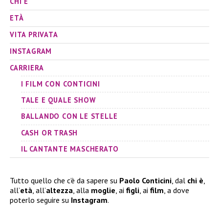
CHI È
ETÀ
VITA PRIVATA
INSTAGRAM
CARRIERA
I FILM CON CONTICINI
TALE E QUALE SHOW
BALLANDO CON LE STELLE
CASH OR TRASH
IL CANTANTE MASCHERATO
Tutto quello che c’è da sapere su
Paolo Conticini
, dal
chi è
,
all’
età
, all’
altezza
, alla
moglie
, ai
figli
, ai
film
, a dove
poterlo seguire su
Instagram
.