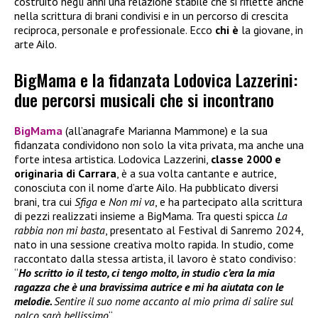
costruito negli anni una relazione stabile che si riflette anche
nella scrittura di brani condivisi e in un percorso di crescita
reciproca, personale e professionale. Ecco
chi è
la giovane, in
arte Ailo.
BigMama e la fidanzata Lodovica Lazzerini:
due percorsi musicali che si incontrano
BigMama
(all’anagrafe Marianna Mammone) e la sua
fidanzata condividono non solo la vita privata, ma anche una
forte intesa artistica. Lodovica Lazzerini,
classe 2000 e
originaria di Carrara
, è a sua volta cantante e autrice,
conosciuta con il nome d’arte Ailo. Ha pubblicato diversi
brani, tra cui
Sfiga
e
Non mi va
, e ha partecipato alla scrittura
di pezzi realizzati insieme a BigMama. Tra questi spicca
La
rabbia non mi basta
, presentato al Festival di Sanremo 2024,
nato in una sessione creativa molto rapida. In studio, come
raccontato dalla stessa artista, il lavoro è stato condiviso:
“
Ho scritto io il testo, ci tengo molto, in studio c’era la mia
ragazza che è una bravissima autrice e mi ha aiutata con le
melodie.
Sentire il suo nome accanto al mio prima di salire sul
palco sarà bellissimo
“.