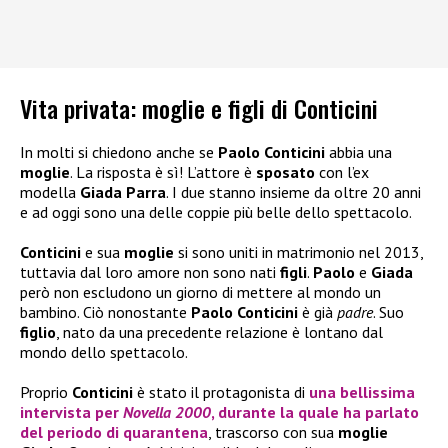
Vita privata: moglie e figli di Conticini
In molti si chiedono anche se
Paolo
Conticini
abbia una
moglie
. La risposta è sì! L’attore è
sposato
con l’ex
modella
Giada Parra
. I due stanno insieme da oltre 20 anni
e ad oggi sono una delle coppie più belle dello spettacolo.
Conticini
e sua
moglie
si sono uniti in matrimonio nel 2013,
tuttavia dal loro amore non sono nati
figli
.
Paolo
e
Giada
però non escludono un giorno di mettere al mondo un
bambino. Ciò nonostante
Paolo Conticini
è già
padre
. Suo
figlio
, nato da una precedente relazione è lontano dal
mondo dello spettacolo.
Proprio
Conticini
è stato il protagonista di
una bellissima
intervista per
Novella 2000
, durante la quale ha parlato
del periodo di quarantena
, trascorso con sua
moglie