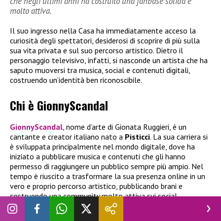
che negli ultimi anni ha costruito una fanbase solida e
molto attiva.
Il suo ingresso nella Casa ha immediatamente acceso la
curiosità degli spettatori, desiderosi di scoprire di più sulla
sua vita privata e sul suo percorso artistico. Dietro il
personaggio televisivo, infatti, si nasconde un artista che ha
saputo muoversi tra musica, social e contenuti digitali,
costruendo un’identità ben riconoscibile.
Chi è GionnyScandal
GionnyScandal
, nome d’arte di Gionata Ruggieri, è un
cantante e creator italiano nato a
Pisticci
. La sua carriera si
è sviluppata principalmente nel mondo digitale, dove ha
iniziato a pubblicare musica e contenuti che gli hanno
permesso di raggiungere un pubblico sempre più ampio. Nel
tempo è riuscito a trasformare la sua presenza online in un
vero e proprio percorso artistico, pubblicando brani e
costruendo una community molto attiva sui social.