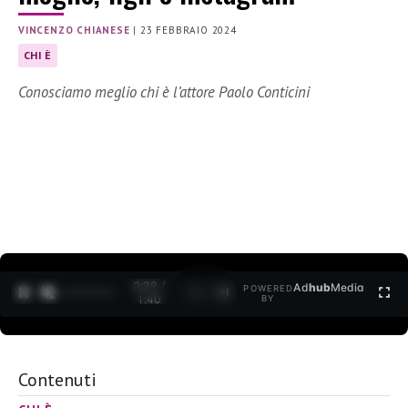
VINCENZO CHIANESE
|
23 FEBBRAIO 2024
CHI È
Conosciamo meglio chi è l’attore Paolo Conticini
0:30 /
Ad
hub
Media
POWERED
1
/
2
1:40
BY
Contenuti