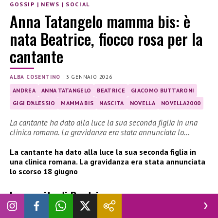
GOSSIP
|
NEWS
|
SOCIAL
Anna Tatangelo mamma bis: è
nata Beatrice, fiocco rosa per la
cantante
ALBA COSENTINO
|
3 GENNAIO 2026
ANDREA
ANNA TATANGELO
BEATRICE
GIACOMO BUTTARONI
GIGI D'ALESSIO
MAMMA BIS
NASCITA
NOVELLA
NOVELLA2000
La cantante ha dato alla luce la sua seconda figlia in una
clinica romana. La gravidanza era stata annunciata lo…
La cantante ha dato alla luce la sua seconda figlia in
una clinica romana. La gravidanza era stata annunciata
lo scorso 18 giugno
La nascita di Beatrice
Questa mattina, in una clinica romana,
Anna
Tatangelo ha