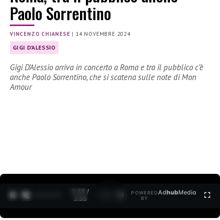
Paolo Sorrentino
VINCENZO CHIANESE
|
14 NOVEMBRE 2024
GIGI D'ALESSIO
Gigi D’Alessio arriva in concerto a Roma e tra il pubblico c’è
anche Paolo Sorrentino, che si scatena sulle note di Mon
Amour
0:29 /
Ad
hub
Media
POWERED
1
/
2
3:35
BY