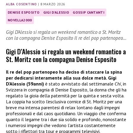
ALBA COSENTINO
|
8 MARZO 2026
DENISE ESPOSITO
GIGI D'ALESSIO
GOSSIP CANTANTI
NOVELLA2000
Gigi D’Alessio si regala un weekend romantico a St. Moritz
con la compagna Denise Esposito Il re del pop partenopeo…
Gigi D’Alessio si regala un weekend romantico a
St. Moritz con la compagna Denise Esposito
Il re del pop partenopeo ha deciso di staccare la spina
per dedicarsi interamente alla sua dolce metà. Gigi
D’Alessio (59anni)
è stato avvistato dal settimanale
Chi
, in
Svizzera in compagnia di Denise Esposito, la donna che gli ha
regalato la gioia della paternità per la quinta e sesta volta.
La coppia ha scelto l’esclusiva cornice di St. Moritz per una
breve ma intensa parentesi di relax lontano dagli impegni
professionali e dal caos quotidiano. Un viaggio che conferma
quanto il legame tra i due sia solido e profondo, nonostante
i numerosi impegni che vedono l’artista costantemente
sotto i riflettori tra tour e programmi televisivi.