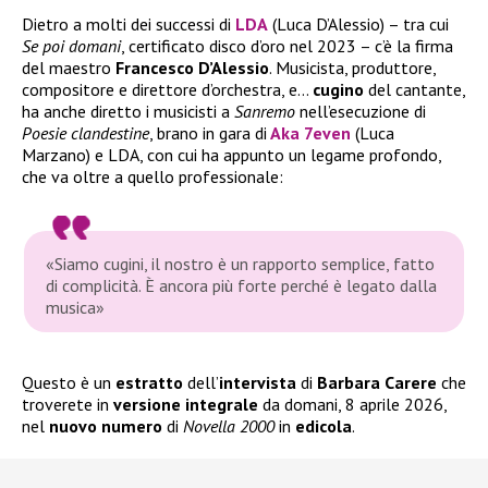
Dietro a molti dei successi di
LDA
(Luca D’Alessio) – tra cui
Se poi domani
, certificato disco d’oro nel 2023 – c’è la firma
del maestro
Francesco
D’Alessio
. Musicista, produttore,
compositore e direttore d’orchestra, e…
cugino
del cantante,
ha anche diretto i musicisti a
Sanremo
nell’esecuzione di
Poesie clandestine
, brano in gara di
Aka 7even
(Luca
Marzano) e LDA, con cui ha appunto un legame profondo,
che va oltre a quello professionale:
«Siamo cugini, il nostro è un rapporto semplice, fatto
di complicità. È ancora più forte perché è legato dalla
musica»
Questo è un
estratto
dell’
intervista
di
Barbara Carere
che
troverete in
versione
integrale
da domani, 8 aprile 2026,
nel
nuovo numero
di
Novella 2000
in
edicola
.