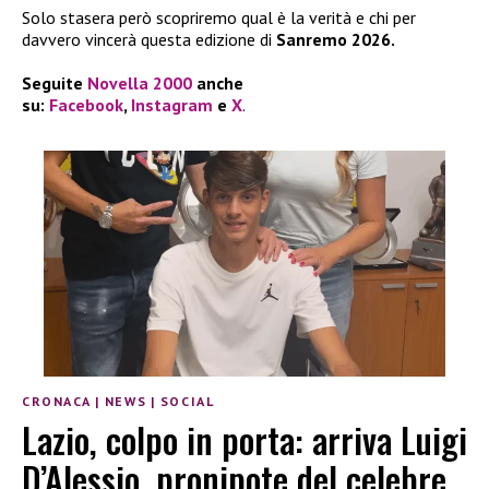
Solo stasera però scopriremo qual è la verità e chi per
davvero vincerà questa edizione di
Sanremo 2026.
Seguite
Novella 2000
anche
su:
Facebook
,
Instagram
e
X
.
CRONACA
|
NEWS
|
SOCIAL
Lazio, colpo in porta: arriva Luigi
D’Alessio, pronipote del celebre