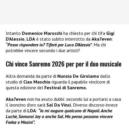
Intanto
Domenico Marocchi
ha chiesto per chi tifa
Gigi
D’Alessio
,
LDA
è stato subito interrotto da
Aka7even
:
“Posso rispondere io? Tiferà per Luca D’Alessio”
. Ma chi
potrebbe vincere secondo i due artisti?
Chi vince Sanremo 2026 per per il duo musicale
Altra domanda da parte di
Nunzia De Girolamo
dallo
studio di
Ciao Maschio
riguarda il papabile vincitore di
questa edizione del
Festival di Sanremo.
Aka7even
non ha avuto dubbi: secondo lui a portarsi a casa
il leoncino d’oro sarà
Sal Da Vinci.
Diverso discorso invece
da parte di
LDA
:
“Io mi auguro qualcuno di Napoli. Anche
Luchè, Samurai Jay o anche Sal. Ma penso possano vincere
Fedez e Masini”.