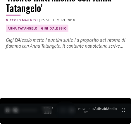
Tatangelo’
NICCOLO MAGGESI
|
25 SETTEMBRE 2018
ANNA TATANGELO
GIGI D'ALESSIO
Gigi D’Alessio mette i puntini sulle i a proposito del ritorno di
fiamma con Anna Tatangelo. Il cantante napoletano scrive…
0:30 /
Ad
hub
Media
POWERED
1
/
2
3:35
BY