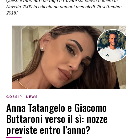
Questi e tanti altri dettagli li trovate
sul nuovo numero di
Novella 2000
in edicola da domani mercoledì 26 settembre
2018
!
GOSSIP
|
NEWS
Anna Tatangelo e Giacomo
Buttaroni verso il sì: nozze
previste entro l’anno?