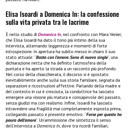
Elisa Isoardi a Domenica In: la confessione
sulla vita privata tra le lacrime
È nello studio di
Domenica In
, nel confronto con Mara Venier,
che Elisa Isoardi ha dato il tono più intimo della sua
intervista, alternando leggerezza e momenti di forte
introspezione. In apertura ha subito messo in chiaro il suo
stato attuale: “
Basta con l’amore. Sono di nuovo single
“, una
dichiarazione netta che ha definito l’atmosfera della
puntata e ha aperto la strada a un racconto più profondo.
Nel corso della chiacchierata, il discorso si è spostato
inevitabilmente anche sulla sua storia familiare, segnata da
separazioni e ricostruzioni affettive. Parlando della madre e
del contesto in cui è cresciuta, la conduttrice ha lasciato
emergere una visione più matura e consapevole del passato,
senza giudizi ma con realismo. Infine, Isoardi ha lasciato
intravedere una fragilità mai completamente esposta prima,
collegando passato e presente emotivo: “
Forse per questo ho
paura dell’amore
“. Un’ammissione che sintetizza il senso
dell’intervista a
Domenica In
, dove tra ricordi familiari,