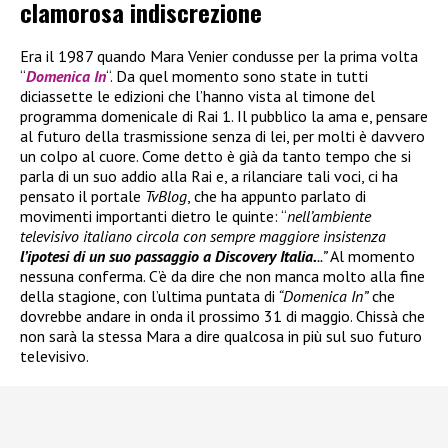
clamorosa indiscrezione
Era il 1987 quando Mara Venier condusse per la prima volta
“
Domenica In
“. Da quel momento sono state in tutti
diciassette le edizioni che l’hanno vista al timone del
programma domenicale di Rai 1. Il pubblico la ama e, pensare
al futuro della trasmissione senza di lei, per molti è davvero
un colpo al cuore. Come detto è già da tanto tempo che si
parla di un suo addio alla Rai e, a rilanciare tali voci, ci ha
pensato il portale
TvBlog
, che ha appunto parlato di
movimenti importanti dietro le quinte: “
nell’ambiente
televisivo italiano circola con sempre maggiore insistenza
l’ipotesi di un suo passaggio a Discovery Italia.
..”
Al momento
nessuna conferma. C’è da dire che non manca molto alla fine
della stagione, con l’ultima puntata di
“Domenica In”
che
dovrebbe andare in onda il prossimo 31 di maggio. Chissà che
non sarà la stessa Mara a dire qualcosa in più sul suo futuro
televisivo.