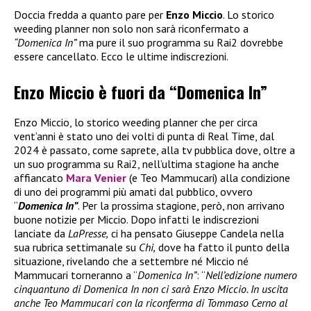
Doccia fredda a quanto pare per
Enzo Miccio
. Lo storico
weeding planner non solo non sarà riconfermato a
“Domenica In”
ma pure il suo programma su Rai2 dovrebbe
essere cancellato. Ecco le ultime indiscrezioni.
Enzo Miccio è fuori da “Domenica In”
Enzo Miccio, lo storico weeding planner che per circa
vent’anni è stato uno dei volti di punta di Real Time, dal
2024 è passato, come saprete, alla tv pubblica dove, oltre a
un suo programma su Rai2, nell’ultima stagione ha anche
affiancato
Mara Venier
(e Teo Mammucari) alla condizione
di uno dei programmi più amati dal pubblico, ovvero
“
Domenica In”
. Per la prossima stagione, però, non arrivano
buone notizie per Miccio. Dopo infatti le indiscrezioni
lanciate da
LaPresse,
ci ha pensato Giuseppe Candela nella
sua rubrica settimanale su
Chi,
dove ha fatto il punto della
situazione, rivelando che a settembre né Miccio né
Mammucari torneranno a “
Domenica In”
: “
Nell’edizione numero
cinquantuno di Domenica In non ci sarà Enzo Miccio. In uscita
anche Teo Mammucari con la riconferma di Tommaso Cerno al