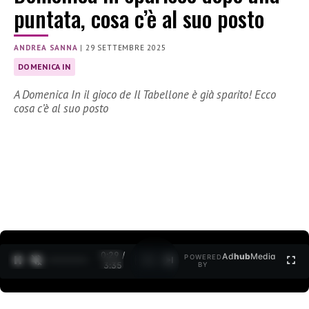
puntata, cosa c’è al suo posto
ANDREA SANNA
|
29 SETTEMBRE 2025
DOMENICA IN
A Domenica In il gioco de Il Tabellone è già sparito! Ecco
cosa c’è al suo posto
0:30 /
Ad
hub
Media
POWERED
1
/
2
3:35
BY