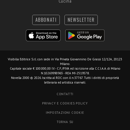
Cucina
ABBONATI
NEWSLETTER
Visibilia Editrice S.r.l.
con sede in Via Privata Giovannino De Grassi 12/12A, 20123
Milano.
Capitale sociale € 100.000,00 I.V. - C.F./P.IVA ed iscrizione alla C.C.I.A.A. di Milano
N.10269990965 - REA MI-2519578.
Novella 2000 © 2026. Iscritta al ROC con il n.37767. Tutti i diritti di proprietà
letteraria ed artistica riservati.
CONTATTI
PRIVACY E COOKIES POLICY
IMPOSTAZIONI COOKIE
TORNA SU