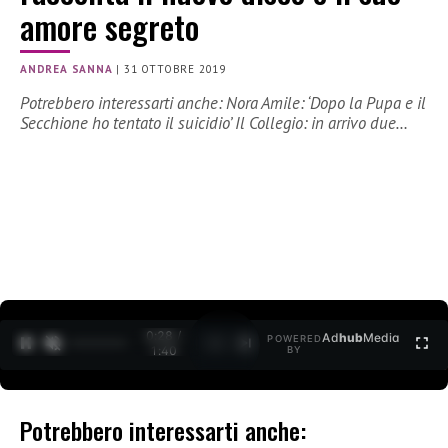
amore segreto
ANDREA SANNA
|
31 OTTOBRE 2019
Potrebbero interessarti anche: Nora Amile: ‘Dopo la Pupa e il
Secchione ho tentato il suicidio’ Il Collegio: in arrivo due…
0:28 /
Ad
hub
Media
POWERED
1
/
2
1:40
BY
Potrebbero interessarti anche: