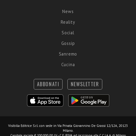
News
Reality
Social
Gossip
Sanremo
Cucina
ABBONATI
NEWSLETTER
Visibilia Editrice S.r.l.
con sede in Via Privata Giovannino De Grassi 12/12A, 20123
Milano.
Capitale sociale € 100.000,00 I.V. - C.F./P.IVA ed iscrizione alla C.C.I.A.A. di Milano