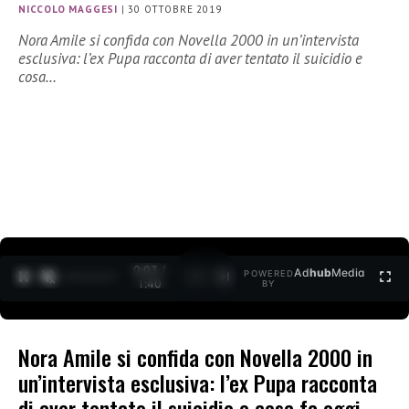
NICCOLO MAGGESI
|
30 OTTOBRE 2019
Nora Amile si confida con Novella 2000 in un’intervista
esclusiva: l’ex Pupa racconta di aver tentato il suicidio e
cosa…
0:04 /
Ad
hub
Media
POWERED
1
/
2
1:40
BY
Nora Amile si confida con Novella 2000 in
un’intervista esclusiva: l’ex Pupa racconta
di aver tentato il suicidio e cosa fa oggi.