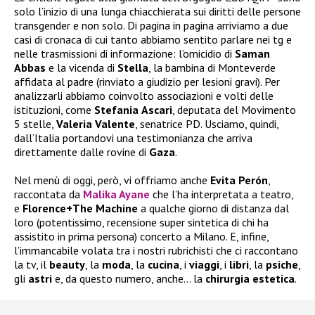
solo l’inizio di una lunga chiacchierata sui diritti delle persone
transgender e non solo. Di pagina in pagina arriviamo a due
casi di cronaca di cui tanto abbiamo sentito parlare nei tg e
nelle trasmissioni di informazione: l’omicidio di
Saman
Abbas
e la vicenda di
Stella
, la bambina di Monteverde
affidata al padre (rinviato a giudizio per lesioni gravi). Per
analizzarli abbiamo coinvolto associazioni e volti delle
istituzioni, come
Stefania
Ascari
, deputata del Movimento
5 stelle,
Valeria
Valente
, senatrice PD. Usciamo, quindi,
dall’Italia portandovi una testimonianza che arriva
direttamente dalle rovine di
Gaza
.
Nel menù di oggi, però, vi offriamo anche
Evita Perón
,
raccontata da
Malika Ayane
che l’ha interpretata a teatro,
e
Florence+The Machine
a qualche giorno di distanza dal
loro (potentissimo, recensione super sintetica di chi ha
assistito in prima persona) concerto a Milano. E, infine,
l’immancabile volata tra i nostri rubrichisti che ci raccontano
la tv, il
beauty
, la
moda
, la
cucina
, i
viaggi
, i
libri
, la
psiche
,
gli
astri
e, da questo numero, anche… la
chirurgia
estetica
.