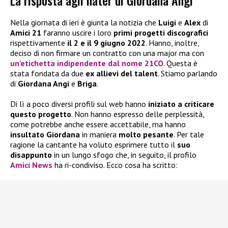
La risposta agli hater di Giordana Angi
Nella giornata di ieri è giunta la notizia che
Luigi
e
Alex
di
Amici 21
faranno uscire i loro
primi progetti discografici
rispettivamente
il 2 e il 9 giugno 2022
. Hanno, inoltre,
deciso di non firmare un contratto con una major ma con
un’etichetta indipendente dal nome 21CO
. Questa è
stata fondata da due
ex allievi del talent
. Stiamo parlando
di
Giordana Angi
e
Briga
.
Di lì a poco diversi profili sul web hanno
iniziato a criticare
questo
progetto
. Non hanno espresso delle perplessità,
come potrebbe anche essere accettabile, ma hanno
insultato Giordana
in maniera
molto pesante
. Per tale
ragione la cantante ha voluto esprimere tutto il
suo
disappunto
in un lungo sfogo che, in seguito, il profilo
Amici News
ha ri-condiviso. Ecco cosa ha scritto: