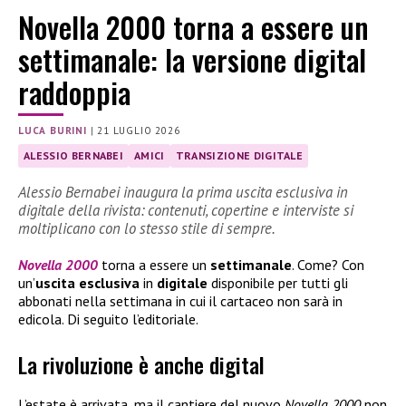
Novella 2000 torna a essere un
settimanale: la versione digital
raddoppia
LUCA BURINI
|
21 LUGLIO 2026
ALESSIO BERNABEI
AMICI
TRANSIZIONE DIGITALE
Alessio Bernabei inaugura la prima uscita esclusiva in
digitale della rivista: contenuti, copertine e interviste si
moltiplicano con lo stesso stile di sempre.
Novella 2000
torna a essere un
settimanale
. Come? Con
un’
uscita esclusiva
in
digitale
disponibile per tutti gli
abbonati nella settimana in cui il cartaceo non sarà in
edicola. Di seguito l’editoriale.
La rivoluzione è anche digital
L’estate è arrivata, ma il cantiere del nuovo
Novella 2000
non