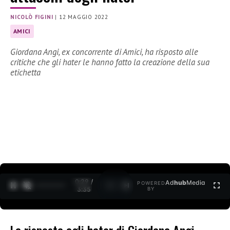
NICOLÒ FIGINI
|
12 MAGGIO 2022
AMICI
Giordana Angi, ex concorrente di Amici, ha risposto alle
critiche che gli hater le hanno fatto la creazione della sua
etichetta
0:30 /
Ad
hub
Media
POWERED
1
/
2
3:35
BY