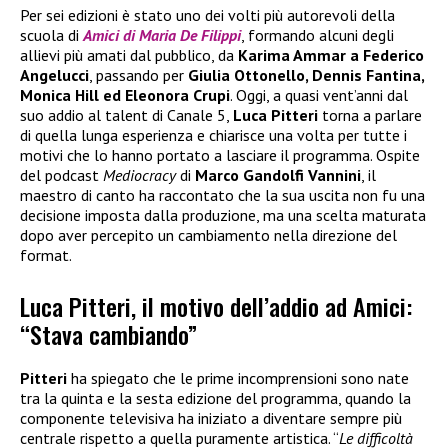
Per sei edizioni è stato uno dei volti più autorevoli della
scuola di
Amici di Maria De Filippi
, formando alcuni degli
allievi più amati dal pubblico, da
Karima Ammar a Federico
Angelucci
, passando per
Giulia Ottonello, Dennis Fantina,
Monica Hill ed Eleonora Crupi
. Oggi, a quasi vent’anni dal
suo addio al talent di Canale 5,
Luca Pitteri
torna a parlare
di quella lunga esperienza e chiarisce una volta per tutte i
motivi che lo hanno portato a lasciare il programma. Ospite
del podcast
Mediocracy
di
Marco Gandolfi Vannini
, il
maestro di canto ha raccontato che la sua uscita non fu una
decisione imposta dalla produzione, ma una scelta maturata
dopo aver percepito un cambiamento nella direzione del
format.
Luca Pitteri, il motivo dell’addio ad Amici:
“Stava cambiando”
Pitteri
ha spiegato che le prime incomprensioni sono nate
tra la quinta e la sesta edizione del programma, quando la
componente televisiva ha iniziato a diventare sempre più
centrale rispetto a quella puramente artistica. “
Le difficoltà