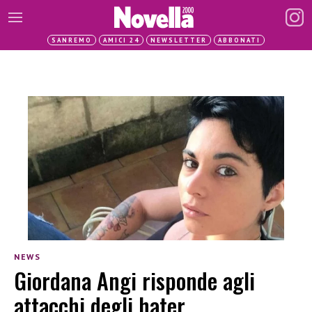
SANREMO
AMICI 24
NEWSLETTER
ABBONATI
NEWS
Giordana Angi risponde agli
attacchi degli hater