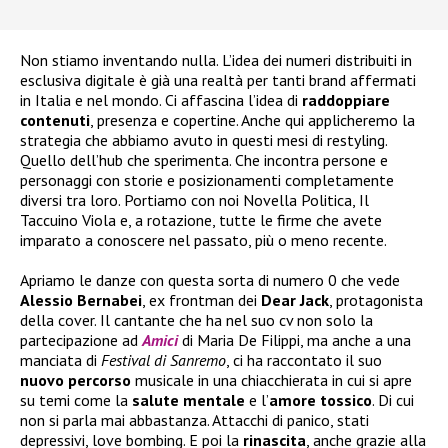
Non stiamo inventando nulla. L’idea dei numeri distribuiti in
esclusiva digitale è già una realtà per tanti brand affermati
in Italia e nel mondo. Ci affascina l’idea di
raddoppiare
contenuti
, presenza e copertine. Anche qui applicheremo la
strategia che abbiamo avuto in questi mesi di restyling.
Quello dell’hub che sperimenta. Che incontra persone e
personaggi con storie e posizionamenti completamente
diversi tra loro. Portiamo con noi Novella Politica, Il
Taccuino Viola e, a rotazione, tutte le firme che avete
imparato a conoscere nel passato, più o meno recente.
Apriamo le danze con questa sorta di numero 0 che vede
Alessio Bernabei
, ex frontman dei
Dear Jack
, protagonista
della cover. Il cantante che ha nel suo cv non solo la
partecipazione ad
Amici
di Maria De Filippi, ma anche a una
manciata di
Festival di Sanremo
, ci ha raccontato il suo
nuovo
percorso
musicale in una chiacchierata in cui si apre
su temi come la
salute
mentale
e l’
amore tossico
. Di cui
non si parla mai abbastanza. Attacchi di panico, stati
depressivi, love bombing. E poi la
rinascita
, anche grazie alla