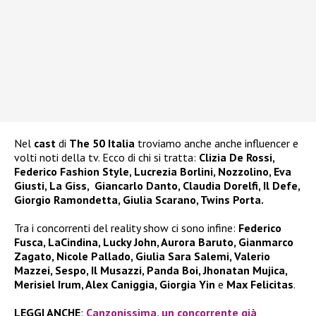
Nel
cast
di
The 50 Italia
troviamo anche anche influencer e
volti noti della tv. Ecco di chi si tratta:
Clizia De Rossi,
Federico Fashion Style, Lucrezia Borlini, Nozzolino, Eva
Giusti, La Giss, Giancarlo Danto, Claudia Dorelfi, Il Defe,
Giorgio Ramondetta, Giulia Scarano, Twins Porta.
Tra i concorrenti del reality show ci sono infine:
Federico
Fusca, LaCindina, Lucky John, Aurora Baruto, Gianmarco
Zagato, Nicole Pallado, Giulia Sara Salemi, Valerio
Mazzei, Sespo, Il Musazzi, Panda Boi, Jhonatan Mujica,
Merisiel Irum, Alex Caniggia, Giorgia Yin
e
Max Felicitas
.
LEGGI ANCHE
:
Canzonissima, un concorrente già