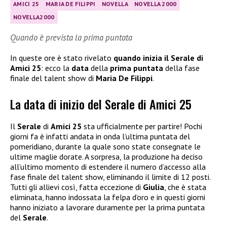
AMICI 25
MARIA DE FILIPPI
NOVELLA
NOVELLA 2000
NOVELLA2000
Quando è prevista la prima puntata
In queste ore è stato rivelato
quando inizia il Serale di
Amici 25
: ecco la
data
della
prima puntata
della fase
finale del talent show di
Maria De Filippi
.
La data di inizio del Serale di Amici 25
Il
Serale
di
Amici 25
sta ufficialmente per partire! Pochi
giorni fa è infatti andata in onda l’ultima puntata del
pomeridiano, durante la quale sono state consegnate le
ultime maglie dorate. A sorpresa, la produzione ha deciso
all’ultimo momento di estendere il numero d’accesso alla
fase finale del talent show, eliminando il limite di 12 posti.
Tutti gli allievi così, fatta eccezione di
Giulia
, che è stata
eliminata, hanno indossata la felpa d’oro e in questi giorni
hanno iniziato a lavorare duramente per la prima puntata
del
Serale
.