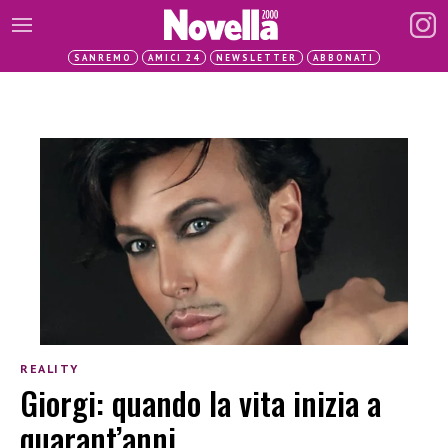
SANREMO
AMICI 24
NEWSLETTER
ABBONATI
REALITY
Giorgi: quando la vita inizia a
quarant’anni