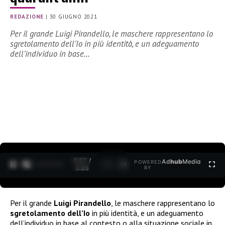
REDAZIONE
|
30 GIUGNO 2021
Per il grande Luigi Pirandello, le maschere rappresentano lo
sgretolamento dell’Io in più identità, e un adeguamento
dell’individuo in base…
0:28 /
Ad
hub
Media
POWERED
1
/
2
3:35
BY
Per il grande
Luigi Pirandello
, le maschere rappresentano lo
sgretolamento dell’Io
in più identità, e un adeguamento
dell’individuo in base al contesto o alla situazione sociale in