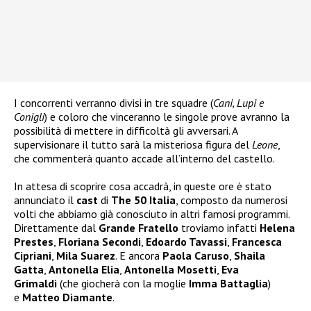
I concorrenti verranno divisi in tre squadre (
Cani, Lupi e
Conigli
) e coloro che vinceranno le singole prove avranno la
possibilità di mettere in difficoltà gli avversari. A
supervisionare il tutto sarà la misteriosa figura del
Leone
,
che commenterà quanto accade all’interno del castello.
In attesa di scoprire cosa accadrà, in queste ore è stato
annunciato il
cast
di
The 50 Italia
, composto da numerosi
volti che abbiamo già conosciuto in altri famosi programmi.
Direttamente dal
Grande Fratello
troviamo infatti
Helena
Prestes
,
Floriana Secondi
,
Edoardo Tavassi
,
Francesca
Cipriani
,
Mila Suarez
. E ancora
Paola Caruso
,
Shaila
Gatta
,
Antonella Elia
,
Antonella Mosetti
,
Eva
Grimaldi
(che giocherà con la moglie
Imma Battaglia
)
e
Matteo Diamante
.