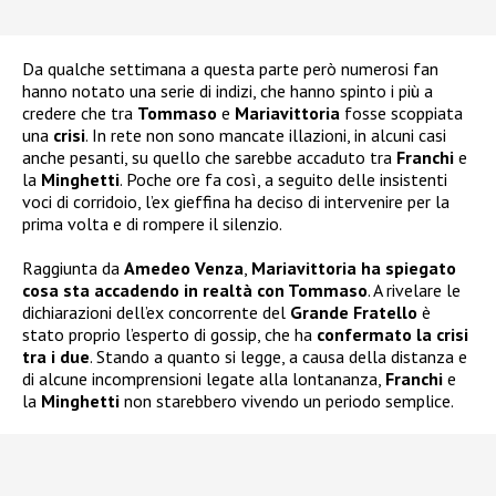
Da qualche settimana a questa parte però numerosi fan
hanno notato una serie di indizi, che hanno spinto i più a
credere che tra
Tommaso
e
Mariavittoria
fosse scoppiata
una
crisi
. In rete non sono mancate illazioni, in alcuni casi
anche pesanti, su quello che sarebbe accaduto tra
Franchi
e
la
Minghetti
. Poche ore fa così, a seguito delle insistenti
voci di corridoio, l’ex gieffina ha deciso di intervenire per la
prima volta e di rompere il silenzio.
Raggiunta da
Amedeo Venza
,
Mariavittoria ha spiegato
cosa sta accadendo in realtà con Tommaso
. A rivelare le
dichiarazioni dell’ex concorrente del
Grande Fratello
è
stato proprio l’esperto di gossip, che ha
confermato la crisi
tra i due
. Stando a quanto si legge, a causa della distanza e
di alcune incomprensioni legate alla lontananza,
Franchi
e
la
Minghetti
non starebbero vivendo un periodo semplice.