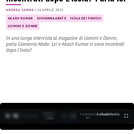
ANDREA SANNA
|
16 APRILE 2021
AKASH KUMAR
GIOVANNA ABATE
ISOLA DEI FAMOSI
UOMINI E DONNE
In una lunga intervista al magazine di Uomini e Donne,
parla Giovanna Abate. Lei e Akash Kumar si sono incontrati
dopo l’Isola?
0:12 /
Ad
hub
Media
POWERED
1
/
2
1:40
BY