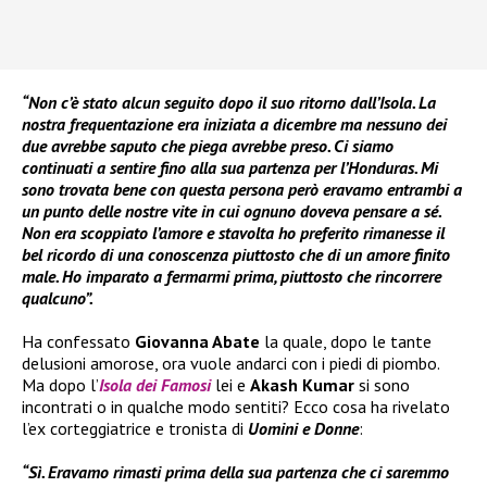
“Non c’è stato alcun seguito dopo il suo ritorno dall’Isola. La
nostra frequentazione era iniziata a dicembre ma nessuno dei
due avrebbe saputo che piega avrebbe preso. Ci siamo
continuati a sentire fino alla sua partenza per l’Honduras. Mi
sono trovata bene con questa persona però eravamo entrambi a
un punto delle nostre vite in cui ognuno doveva pensare a sé.
Non era scoppiato l’amore e stavolta ho preferito rimanesse il
bel ricordo di una conoscenza piuttosto che di un amore finito
male. Ho imparato a fermarmi prima, piuttosto che rincorrere
qualcuno”.
Ha confessato
Giovanna Abate
la quale, dopo le tante
delusioni amorose, ora vuole andarci con i piedi di piombo.
Ma dopo l’
Isola dei Famosi
lei e
Akash Kumar
si sono
incontrati o in qualche modo sentiti? Ecco cosa ha rivelato
l’ex corteggiatrice e tronista di
Uomini e Donne
:
“Sì. Eravamo rimasti prima della sua partenza che ci saremmo