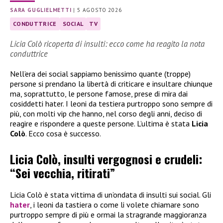
SARA GUGLIELMETTI
|
5 AGOSTO 2026
CONDUTTRICE
SOCIAL
TV
Licia Colò ricoperta di insulti: ecco come ha reagito la nota
conduttrice
Nell’era dei social sappiamo benissimo quante (troppe)
persone si prendano la libertà di criticare e insultare chiunque
ma, soprattutto, le persone famose, prese di mira dai
cosiddetti hater. I leoni da testiera purtroppo sono sempre di
più, con molti vip che hanno, nel corso degli anni, deciso di
reagire e rispondere a queste persone. L’ultima è stata
Licia
Colò
. Ecco cosa è successo.
Licia Colò, insulti vergognosi e crudeli:
“Sei vecchia, ritirati”
Licia Colò è stata vittima di un’ondata di insulti sui social. Gli
hater
, i leoni da tastiera o come li volete chiamare sono
purtroppo sempre di più e ormai la stragrande maggioranza