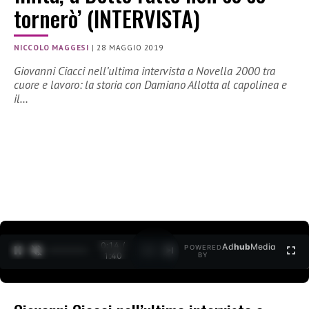
tornerò’ (INTERVISTA)
NICCOLO MAGGESI
|
28 MAGGIO 2019
Giovanni Ciacci nell’ultima intervista a Novella 2000 tra
cuore e lavoro: la storia con Damiano Allotta al capolinea e
il…
0:15 /
Ad
hub
Media
POWERED
1
/
2
1:40
BY