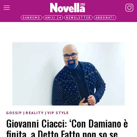
SANREMO
AMICI 24
NEWSLETTER
ABBONATI
GOSSIP
|
REALITY
|
VIP STYLE
Giovanni Ciacci: ‘Con Damiano è
finita, a Detto Fatto non so se