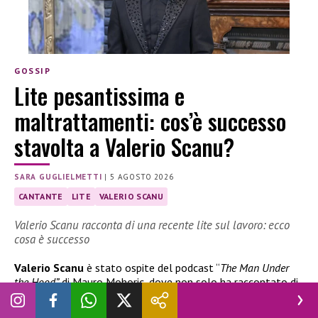
GOSSIP
Lite pesantissima e
maltrattamenti: cos’è successo
stavolta a Valerio Scanu?
SARA GUGLIELMETTI
|
5 AGOSTO 2026
CANTANTE
LITE
VALERIO SCANU
Valerio Scanu racconta di una recente lite sul lavoro: ecco
cosa è successo
Valerio Scanu
è stato ospite del podcast “
The Man Under
the Hood”
di Mauro Mohoric, dove non solo ha raccontato di
essere stato bandito da Mediaset e dei rapporti interrotti
con Belen Rodriguez, ma anche raccontato di una lite