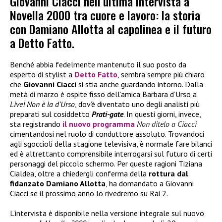
Giovanni Ciacci nell’ultima intervista a
Novella 2000 tra cuore e lavoro: la storia
con Damiano Allotta al capolinea e il futuro
a Detto Fatto.
Benché abbia fedelmente mantenuto il suo posto da
esperto di stylist a
Detto Fatto
, sembra sempre più chiaro
che
Giovanni Ciacci
si stia anche guardando intorno. Dalla
metà di marzo è ospite fisso dell’amica Barbara d’Urso a
Live! Non è la d’Urso
, dov’è diventato uno degli analisti più
preparati sul cosiddetto
Prati-gate
. In questi giorni, invece,
sta registrando
il nuovo programma
Non ditelo a Ciacci
cimentandosi nel ruolo di conduttore assoluto. Trovandoci
agli sgoccioli della stagione televisiva, è normale fare bilanci
ed è altrettanto comprensibile interrogarsi sul futuro di certi
personaggi del piccolo schermo. Per queste ragioni Tiziana
Cialdea, oltre a chiedergli conferma della
rottura dal
fidanzato Damiano Allotta
, ha domandato a Giovanni
Ciacci se il prossimo anno lo rivedremo su Rai 2.
L’intervista è disponibile nella versione integrale sul nuovo