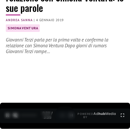
sue parole
ANDREA SANNA
|
4 GENNAIO 2019
SIMONA VENTURA
Giovanni Terzi parla per la prima volta e conferma la
relazione con Simona Ventura Dopo giorni di rumors
Giovanni Terzi rompe…
0:31 /
Ad
hub
Media
POWERED
1
/
2
3:35
BY