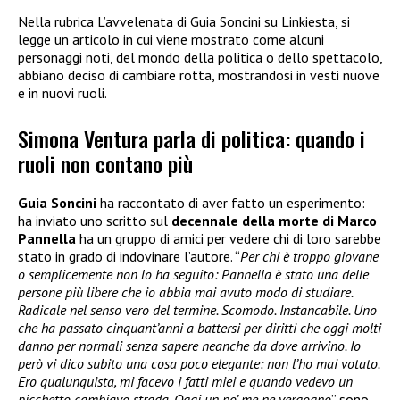
Nella rubrica L’avvelenata di Guia Soncini su Linkiesta, si
legge un articolo in cui viene mostrato come alcuni
personaggi noti, del mondo della politica o dello spettacolo,
abbiano deciso di cambiare rotta, mostrandosi in vesti nuove
e in nuovi ruoli.
Simona Ventura parla di politica: quando i
ruoli non contano più
Guia Soncini
ha raccontato di aver fatto un esperimento:
ha inviato uno scritto sul
decennale della morte di Marco
Pannella
ha un gruppo di amici per vedere chi di loro sarebbe
stato in grado di indovinare l’autore. “
Per chi è troppo giovane
o semplicemente non lo ha seguito: Pannella è stato una delle
persone più libere che io abbia mai avuto modo di studiare.
Radicale nel senso vero del termine. Scomodo. Instancabile. Uno
che ha passato cinquant’anni a battersi per diritti che oggi molti
danno per normali senza sapere neanche da dove arrivino. Io
però vi dico subito una cosa poco elegante: non l’ho mai votato.
Ero qualunquista, mi facevo i fatti miei e quando vedevo un
picchetto cambiavo strada. Oggi un po’ me ne vergogno
” sono