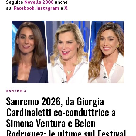
Seguite
Novella 2000
anche
su:
Facebook
,
Instagram
e
X
.
SANREMO
Sanremo 2026, da Giorgia
Cardinaletti co-conduttrice a
Simona Ventura e Belen
Rodriguez: le ultime sul Festival