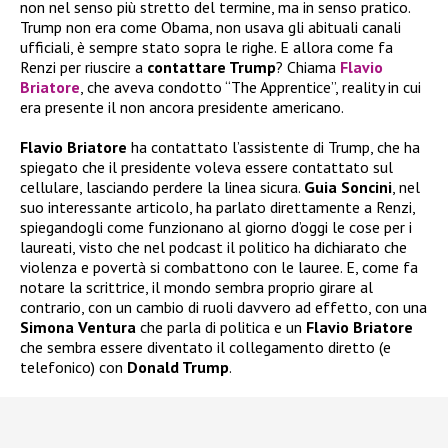
non nel senso più stretto del termine, ma in senso pratico.
Trump non era come Obama, non usava gli abituali canali
ufficiali, è sempre stato sopra le righe. E allora come fa
Renzi per riuscire a
contattare Trump
? Chiama
Flavio
Briatore
, che aveva condotto “The Apprentice”, reality in cui
era presente il non ancora presidente americano.
Flavio Briatore
ha contattato l’assistente di Trump, che ha
spiegato che il presidente voleva essere contattato sul
cellulare, lasciando perdere la linea sicura.
Guia Soncini
, nel
suo interessante articolo, ha parlato direttamente a Renzi,
spiegandogli come funzionano al giorno d’oggi le cose per i
laureati, visto che nel podcast il politico ha dichiarato che
violenza e povertà si combattono con le lauree. E, come fa
notare la scrittrice, il mondo sembra proprio girare al
contrario, con un cambio di ruoli davvero ad effetto, con una
Simona Ventura
che parla di politica e un
Flavio Briatore
che sembra essere diventato il collegamento diretto (e
telefonico) con
Donald Trump
.