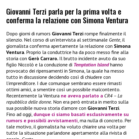
Giovanni Terzi parla per la prima volta e
conferma la relazione con Simona Ventura
Dopo giorni di rumors
Giovanni Terzi
rompe finalmente il
silenzio. Nel corso di un’intervista al settimanale
Gente
, il
giornalista conferma apertamente la relazione con
Simona
Ventura
. Proprio la conduttrice ha da poco messo fine alla
storia con
Gerò Carraro.
Il brutto incidente avuto da suo
figlio Niccolò e la conduzione di
Temptation Island
hanno
provocato dei ripensamenti in Simona, la quale ha messo
tutto in discussione decidendo così di chiudere con
l’imprenditore. I due comunque sembrano essere rimasti
ottimi amici, a smentire così un possibile malcontento.
Recentemente la Ventura
ne aveva parlato a
CR4 – La
repubblica delle donne.
Non era però entrata in merito sulla
sua possibile nuova storia d’amore con
Giovanni Terzi
.
Fino ad oggi,
dunque ci siamo basati esclusivamente su
rumors e possibili avvistamenti
, ma nulla di concreto. Per
tale motivo, il giornalista ha voluto chiarire una volta per
tutte la situazione parlandone apertamente alla rivista di