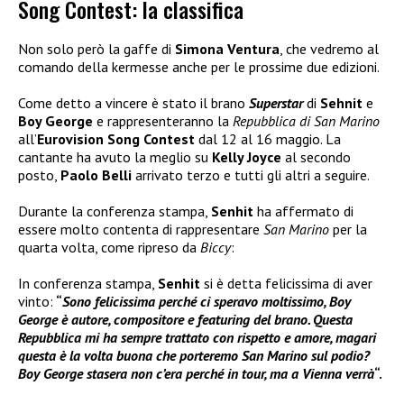
Song Contest: la classifica
Non solo però la gaffe di
Simona Ventura
, che vedremo al
comando della kermesse anche per le prossime due edizioni.
Come detto a vincere è stato il brano
Superstar
di
Sehnit
e
Boy George
e rappresenteranno la
Repubblica di San Marino
all’
Eurovision Song Contest
dal 12 al 16 maggio. La
cantante ha avuto la meglio su
Kelly Joyce
al secondo
posto,
Paolo Belli
arrivato terzo e tutti gli altri a seguire.
Durante la conferenza stampa,
Senhit
ha affermato di
essere molto contenta di rappresentare
San Marino
per la
quarta volta, come ripreso da
Biccy
:
In conferenza stampa,
Senhit
si è detta felicissima di aver
vinto:
“
Sono felicissima perché ci speravo moltissimo, Boy
George è autore, compositore e featuring del brano. Questa
Repubblica mi ha sempre trattato con rispetto e amore, magari
questa è la volta buona che porteremo San Marino sul podio?
Boy George stasera non c’era perché in tour, ma a Vienna verrà
“.