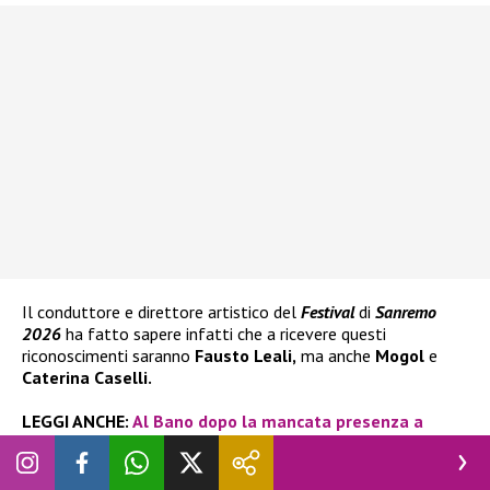
Il conduttore e direttore artistico del
Festival
di
Sanremo
2026
ha fatto sapere infatti che a ricevere questi
riconoscimenti saranno
Fausto Leali,
ma anche
Mogol
e
Caterina Caselli.
LEGGI ANCHE:
Al Bano dopo la mancata presenza a
Sanremo risponde a Carlo Conti (e lancia una frecciata
ad Amadeus): “Non mi escluderai mai”