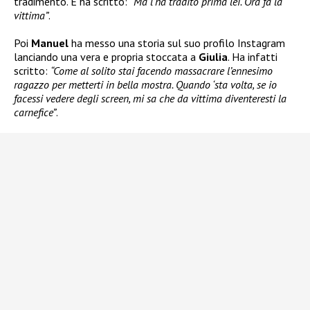
tradimento. E ha scritto:
“Ma l’ha tradito prima lei. Ora fa la
vittima”
.
Poi
Manuel
ha messo una storia sul suo profilo Instagram
lanciando una vera e propria stoccata a
Giulia
. Ha infatti
scritto:
“Come al solito stai facendo massacrare l’ennesimo
ragazzo per metterti in bella mostra. Quando ‘sta volta, se io
facessi vedere degli screen, mi sa che da vittima diventeresti la
carnefice”
.