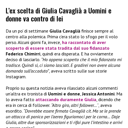
L’ex scelta di Giulia Cavaglià a Uomini e
donne va contro di lei
Da un po’ di settimane
Giulia Cavaglià
finisce sempre al
centro alla polemica. Prima c’era stato lo sfogo per il volo
perso. Alcuni giorni fa, invece,
ha raccontato di aver
scoperto di essere stata tradita dal suo fidanzato
Federico Chimirri
, quindi era disperata. E ha ovviamente
deciso di lasciarlo.
“Ho appena scoperto che il mio fidanzato mi
tradisce. Quindi sì, ci siamo lasciati. E gradirei non avere alcuna
domanda sull’accaduto”
, aveva scritto sulle sue storie
Instagram.
Proprio su questa notizia aveva rilasciato alcuni commenti
un’altra ex tronista di
Uomini e donne
,
Jessica Antonini
. Ma
lo aveva fatto
attaccando duramente
Giulia
, dicendo che
era in cerca di follower.
“Altro giro, altri follower…
“, aveva
esordito.
“Dovrebbe essere firmata Cavaglià cit. Ma se le prende
un attacco di panico per l’aereo figuriamoci per le corna… Daje
Giulia, altre due sponsorizzazioni e ti rifai pure l’intestino e arrivi