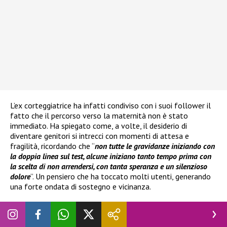
L’ex corteggiatrice ha infatti condiviso con i suoi follower il
fatto che il percorso verso la maternità non è stato
immediato. Ha spiegato come, a volte, il desiderio di
diventare genitori si intrecci con momenti di attesa e
fragilità, ricordando che “
non tutte le gravidanze iniziando con
la doppia linea sul test, alcune iniziano tanto tempo prima con
la scelta di non arrendersi, con tanta speranza e un silenzioso
dolore
”. Un pensiero che ha toccato molti utenti, generando
una forte ondata di sostegno e vicinanza.
Nel suo racconto è emerso anche il
ricorso alla
procreazione medicalmente assistita
, esperienza che le
ha permesso di riflettere sul significato della pazienza e