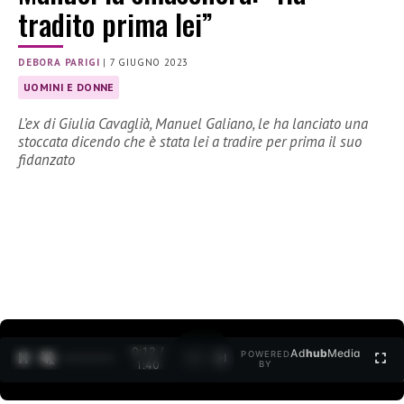
tradito prima lei”
DEBORA PARIGI
|
7 GIUGNO 2023
UOMINI E DONNE
L’ex di Giulia Cavaglià, Manuel Galiano, le ha lanciato una
stoccata dicendo che è stata lei a tradire per prima il suo
fidanzato
0:13 /
Ad
hub
Media
POWERED
1
/
2
1:40
BY