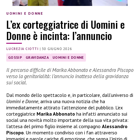
UOMINI E DONNE
L’ex corteggiatrice di Uomini e
Donne è incinta: l’annuncio
LUCREZIA CIOTTI
|
30 GIUGNO 2026
GOSSIP
GRAVIDANZA
UOMINI E DONNE
Il percorso difficile di Marika Abbonato e Alessandro Piscopo
verso la genitorialità: l’annuncio inatteso della gravidanza
sui social.
Dal mondo dello spettacolo e, in particolare, dall’universo di
Uomini e Donne
, arriva una nuova notizia che ha
immediatamente attirato l’attenzione del pubblico. L’ex
corteggiatrice
Marika Abbonato
ha infatti annunciato sui
social una novità molto importante della sua vita privata:
l’attesa del primo figlio insieme al compagno
Alessandro
Piscopo
. Un momento condiviso con i fan attraverso
immagini e parole cariche di emozione, che segna l’inizio di