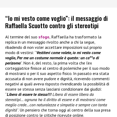
“Io mi vesto come voglio”: il messaggio di
Raffaella Scuotto contro gli stereotipi
Al termine del suo
sfogo
, Raffaella ha trasformato la
replica in un messaggio rivolto anche a chi la segue,
ribadendo di non voler accettare imposizioni sul proprio
modo di vestirsi: “
Vestitevi come volete, io mi vesto come
voglio, Per me un costume normale è questo: un ca**o di
perizoma
”. Non è, del resto, la prima volta che l’ex
corteggiatrice finisce al centro di polemiche per il suo modo
di mostrarsi o per il suo aspetto fisico. In passato era stata
accusata di non avere pudore e dignità, ricevendo commenti
negativi ai quali aveva risposto rivendicando la possibilità di
essere se stessa senza lasciarsi condizionare dai giudizi:
“
Libera di essere te stessa!!!
Libera di essere libera da
stereotipi… ognuna ha il diritto di essere e di mostrarsi come
meglio crede…con naturalezza e simpatia e sempre con tanta
dignità
”. Un pensiero che torna oggi al centro della sua presa
di posizione contro le critiche ricevute online.