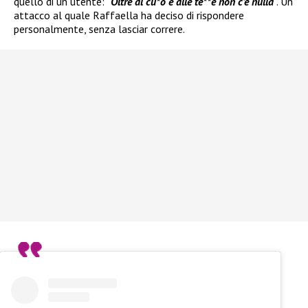
quello di un utente: “
Oltre al cu*o e alle te**e non c’è nulla
”. Un
attacco al quale Raffaella ha deciso di rispondere
personalmente, senza lasciar correre.