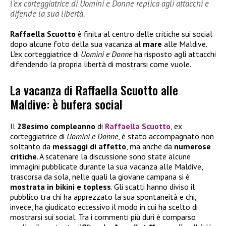
l’ex corteggiatrice di Uomini e Donne replica agli attacchi e
difende la sua libertà.
Raffaella Scuotto
è finita al centro delle critiche sui social
dopo alcune foto della sua vacanza al
mare
alle Maldive.
L’ex corteggiatrice di
Uomini e Donne
ha risposto agli attacchi
difendendo la propria libertà di mostrarsi come vuole.
La vacanza di Raffaella Scuotto alle
Maldive: è bufera social
Il
28esimo compleanno
di
Raffaella Scuotto
, ex
corteggiatrice di
Uomini e Donne
, è stato accompagnato non
soltanto da
messaggi di affetto
, ma anche da
numerose
critiche
. A scatenare la discussione sono state alcune
immagini pubblicate durante la sua vacanza alle Maldive,
trascorsa da sola, nelle quali la giovane campana si è
mostrata in bikini e topless
. Gli scatti hanno diviso il
pubblico tra chi ha apprezzato la sua spontaneità e chi,
invece, ha giudicato eccessivo il modo in cui ha scelto di
mostrarsi sui social. Tra i commenti più duri è comparso