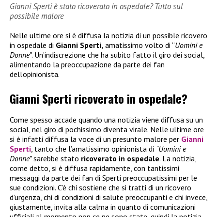
Gianni Sperti è stato ricoverato in ospedale? Tutto sul
possibile malore
Nelle ultime ore si è diffusa la notizia di un possible ricovero
in ospedale di
Gianni Sperti,
amatissimo volto di “
Uomini e
Donne”
. Un’indiscrezione che ha subito fatto il giro dei social,
alimentando la preoccupazione da parte dei fan
dell’opinionista.
Gianni Sperti ricoverato in ospedale?
Come spesso accade quando una notizia viene diffusa su un
social, nel giro di pochissimo diventa virale. Nelle ultime ore
si è infatti diffusa la voce di un presunto malore per
Gianni
Sperti
, tanto che l’amatissimo opinionista di
“Uomini e
Donne”
sarebbe stato
ricoverato in ospedale
. La notizia,
come detto, si è diffusa rapidamente, con tantissimi
messaggi da parte dei fan di Sperti preoccupatissimi per le
sue condizioni. C’è chi sostiene che si tratti di un ricovero
d’urgenza, chi di condizioni di salute preoccupanti e chi invece,
giustamente, invita alla calma in quanto di comunicazioni
ufficiali al momento non ce ne sono state, quindi la notizia