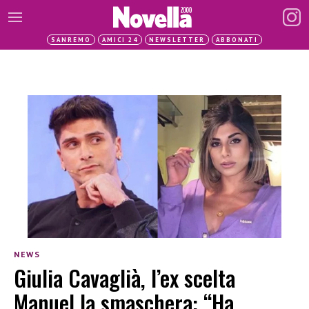
SANREMO
AMICI 24
NEWSLETTER
ABBONATI
NEWS
Giulia Cavaglià, l’ex scelta
Manuel la smaschera: “Ha