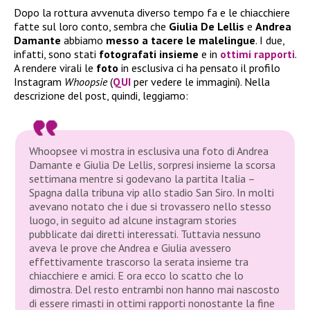
Dopo la rottura avvenuta diverso tempo fa e le chiacchiere
fatte sul loro conto, sembra che
Giulia De Lellis
e
Andrea
Damante
abbiamo
messo a tacere le malelingue
. I due,
infatti, sono stati
fotografati insieme
e in
ottimi rapporti
.
A rendere virali le
foto
in esclusiva ci ha pensato il profilo
Instagram
Whoopsie
(
QUI
per vedere le immagini). Nella
descrizione del post, quindi, leggiamo:
Whoopsee vi mostra in esclusiva una foto di Andrea
Damante e Giulia De Lellis, sorpresi insieme la scorsa
settimana mentre si godevano la partita Italia –
Spagna dalla tribuna vip allo stadio San Siro. In molti
avevano notato che i due si trovassero nello stesso
luogo, in seguito ad alcune instagram stories
pubblicate dai diretti interessati. Tuttavia nessuno
aveva le prove che Andrea e Giulia avessero
effettivamente trascorso la serata insieme tra
chiacchiere e amici. E ora ecco lo scatto che lo
dimostra. Del resto entrambi non hanno mai nascosto
di essere rimasti in ottimi rapporti nonostante la fine