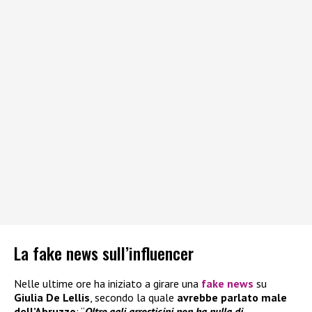
La fake news sull’influencer
Nelle ultime ore ha iniziato a girare una
fake news
su
Giulia De Lellis
, secondo la quale
avrebbe parlato male
dell’Abruzzo
: “
Oltre agli arrosticini non ha nulla di