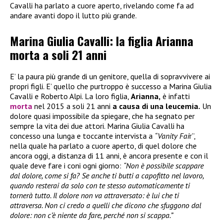
Cavalli ha parlato a cuore aperto, rivelando come fa ad
andare avanti dopo il lutto più grande.
Marina Giulia Cavalli: la figlia Arianna
morta a soli 21 anni
E’ la paura più grande di un genitore, quella di sopravvivere ai
propri figli. E’ quello che purtroppo è successo a Marina Giulia
Cavalli e Roberto Alpi. La loro figlia,
Arianna,
è infatti
morta
nel 2015 a soli 21 anni
a causa di una leucemia.
Un
dolore quasi impossibile da spiegare, che ha segnato per
sempre la vita dei due attori. Marina Giulia Cavalli ha
concesso una lunga e toccante intervista a
“Vanity Fai
r”,
nella quale ha parlato a cuore aperto, di quel dolore che
ancora oggi, a distanza di 11 anni, è ancora presente e con il
quale deve fare i coni ogni giorno:
“Non è possibile scappare
dal dolore, come si fa? Se anche ti butti a capofitto nel lavoro,
quando resterai da solo con te stesso automaticamente ti
tornerà tutto. Il dolore non va attraversato: è lui che ti
attraversa. Non ci credo a quelli che dicono che sfuggono dal
dolore: non c’è niente da fare, perché non si scappa.”