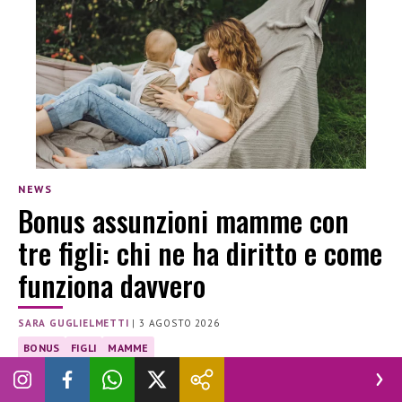
NEWS
Bonus assunzioni mamme con
tre figli: chi ne ha diritto e come
funziona davvero
SARA GUGLIELMETTI
|
3 AGOSTO 2026
BONUS
FIGLI
MAMME
Inps, al via il bonus assunzioni per le mamma con tre figli