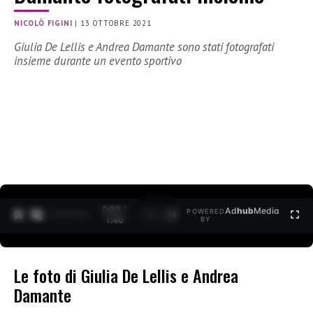
NICOLÒ FIGINI
|
13 OTTOBRE 2021
Giulia De Lellis e Andrea Damante sono stati fotografati
insieme durante un evento sportivo
0:30 /
Ad
hub
Media
POWERED
1
/
2
1:40
BY
Le foto di Giulia De Lellis e Andrea
Damante