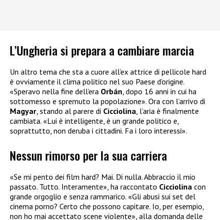
L’Ungheria si prepara a cambiare marcia
Un altro tema che sta a cuore all’ex attrice di pellicole hard
è ovviamente il clima politico nel suo Paese d’origine.
«Speravo nella fine dell’era
Orbán
, dopo 16 anni in cui ha
sottomesso e spremuto la popolazione». Ora con l’arrivo di
Magyar
, stando al parere di
Cicciolina
, l’aria è finalmente
cambiata. «Lui è intelligente, è un grande politico e,
soprattutto, non deruba i cittadini. Fa i loro interessi».
Nessun rimorso per la sua carriera
«Se mi pento dei film hard? Mai. Di nulla. Abbraccio il mio
passato. Tutto. Interamente», ha raccontato
Cicciolina
con
grande orgoglio e senza rammarico. «Gli abusi sui set del
cinema porno? Certo che possono capitare. Io, per esempio,
non ho mai accettato scene violente», alla domanda delle