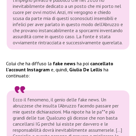
l’impegno privato e pubblico che nel 2016 ho
inevitabilmente dedicato a un posto che mi porto nel
cuore per ovvi motivi. Anzi, mi vergogno e chiedo
scusa da parte mia di questi sconosciuti insensibili e
infelici per aver parlato in questo modo dell’Abruzzo e
che provano instancabilmente a sporcarmi inventando
assurdità come in questo caso. La fonte è stata
ovviamente rintracciata e successivamente querelata.
Colui che ha diffuso la
fake news
ha poi
cancellato
l’account Instagram
e, quindi,
Giulia De Lellis
ha
continuato:
Ecco il fenomeno, il genio delle fake news. Un
abruzzese che insulta l’Abruzzo facendo passare per
mie queste dichiarazioni. Mia nipote ha le pa**e più
grandi delle tue. Qualcuno gli dicesse che non basta
cancellarsi IG perché lui esiste per davvero e le
responsabilità dovrà inevitabilmente assumersele. […]