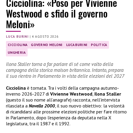
Cicciolina: «Poso per Vivienne
Westwood e sfido il governo
Meloni»
LUCA BURINI
|
4 AGOSTO 2026
CICCIOLINA
GOVERNO MELONI
LUCA BURINI
POLITICA
UNGHERIA
Ilona Staller torna a far parlare di sé come volto della
campagna della storica maison britannica. Intanto, prepara
il suo rientro in Parlamento in vista delle elezioni del 2027
Cicciolina
è tornata. Tra i volti della campagna autunno-
inverno 2026-2027 di
Vivienne Westwood
,
Ilona Staller
(questo il suo nome all’anagrafe) racconta, nell’intervista
rilasciata a
Novella 2000
, il suo nuovo obiettivo: la volontà
di ricandidarsi alle prossime elezioni politiche per fare ritorno
in Parlamento, dopo l’esperienza da deputata nella X
legislatura, tra il 1987 e il 1992.