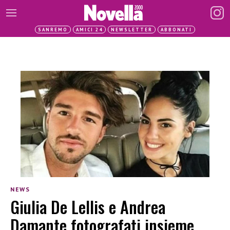
SANREMO
AMICI 24
NEWSLETTER
ABBONATI
NEWS
Giulia De Lellis e Andrea
Damante fotografati insieme