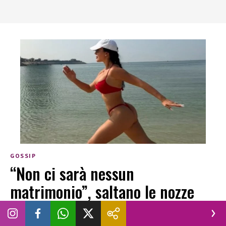
GOSSIP
“Non ci sarà nessun
matrimonio”, saltano le nozze
vip più attese dell’anno: cosa si