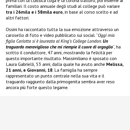
prima con la classica toga e la corona d’alloro, poi insieme ai
familiari. Il costo annuale degli studi al college può variare
tra i 26mila e i 58mila euro
, in base al corso scelto e ad
altri fattori.
Ossini ha raccontato tutta la sua emozione attraverso un
carosello di foto e video pubblicato sui social. “
Oggi mia
figlia Carlotta si è laureata al King’s College London.
Un
traguardo meraviglioso che mi riempie il cuore di orgoglio
”, ha
scritto il conduttore, 47 anni, mostrando la felicità per
questo importante risultato. Massimiliano è sposato con
Laura Gabrielli, 53 anni, dalla quale ha avuto anche
Melissa,
21 anni, e Giovanni, 18
. La famiglia ha sempre
rappresentato un punto centrale nella sua vita e il
traguardo raggiunto dalla primogenita sembra aver reso
ancora più forte questo legame.