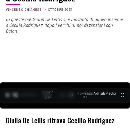
VINCENZO CHIANESE
|
4 OTTOBRE 2023
In queste ore Giulia De Lellis si è mostrata di nuovo insieme
a Cecilia Rodriguez, dopo i vecchi rumor di tensioni con
Belen
0:30 /
Ad
hub
Media
POWERED
1
/
2
3:35
BY
Giulia De Lellis ritrova Cecilia Rodriguez