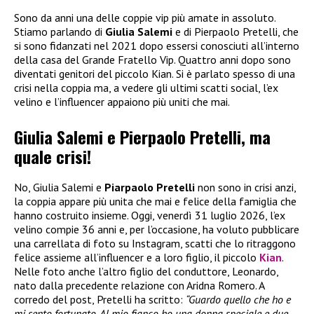
Sono da anni una delle coppie vip più amate in assoluto.
Stiamo parlando di
Giulia Salemi
e di Pierpaolo Pretelli, che
si sono fidanzati nel 2021 dopo essersi conosciuti all’interno
della casa del Grande Fratello Vip. Quattro anni dopo sono
diventati genitori del piccolo Kian. Si è parlato spesso di una
crisi nella coppia ma, a vedere gli ultimi scatti social, l’ex
velino e l’influencer appaiono più uniti che mai.
Giulia Salemi e Pierpaolo Pretelli, ma
quale crisi!
No, Giulia Salemi e
Piarpaolo Pretelli
non sono in crisi anzi,
la coppia appare più unita che mai e felice della famiglia che
hanno costruito insieme. Oggi, venerdì 31 luglio 2026, l’ex
velino compie 36 anni e, per l’occasione, ha voluto pubblicare
una carrellata di foto su Instagram, scatti che lo ritraggono
felice assieme all’influencer e a loro figlio, il piccolo
Kian
.
Nelle foto anche l’altro figlio del conduttore, Leonardo,
nato dalla precedente relazione con Aridna Romero. A
corredo del post, Pretelli ha scritto:
“Guardo quello che ho e
mi sento fortunato. Al mio fianco ho una donna speciale e due