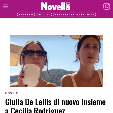
SANREMO
AMICI 24
NEWSLETTER
ABBONATI
GOSSIP
Giulia De Lellis di nuovo insieme
a Cecilia Rodriguez