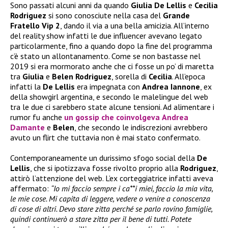
Sono passati alcuni anni da quando
Giulia De Lellis
e
Cecilia
Rodriguez
si sono conosciute nella casa del
Grande
Fratello Vip 2
, dando il via a una bella amicizia. All’interno
del reality show infatti le due influencer avevano legato
particolarmente, fino a quando dopo la fine del programma
c’è stato un allontanamento. Come se non bastasse nel
2019 si era mormorato anche che ci fosse un po’ di maretta
tra
Giulia
e
Belen Rodriguez
, sorella di
Cecilia
. All’epoca
infatti la
De Lellis
era impegnata con
Andrea Iannone
, ex
della showgirl argentina, e secondo le malelingue del web
tra le due ci sarebbero state alcune tensioni. Ad alimentare i
rumor fu anche
un gossip che coinvolgeva
Andrea
Damante
e
Belen
, che secondo le indiscrezioni avrebbero
avuto un flirt che tuttavia non è mai stato confermato.
Contemporaneamente un durissimo sfogo social della
De
Lellis
, che si ipotizzava fosse rivolto proprio alla
Rodriguez
,
attirò l’attenzione del web. L’ex corteggiatrice infatti aveva
affermato:
“Io mi faccio sempre i ca**i miei, faccio la mia vita,
le mie cose. Mi capita di leggere, vedere o venire a conoscenza
di cose di altri. Devo stare zitta perché se parlo rovino famiglie,
quindi continuerò a stare zitta per il bene di tutti. Potete