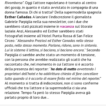
Rivomborsa”
. Oggi l’attore napoletano è tornato al centro
del gossip, in quanto è stato avvistato in compagnia di una
donna famosa. Di chi si tratta? Della supermodella spagnola
Esther Cañadas
. A lanciare l’indiscrezione il giornalista
Gabriele Parpiglia nella sua newsletter, con i due che
sarebbero stati pizzicati insieme in
vacanza
sul litorale
laziale. Anzi, Alessandro ed Esther sarebbero stati
fotografati insieme all’Hotel Punta Rossa di San Felice
Circeo: “
Alessandro Preziosi ed Esther Canadas nello stesso
posto, nello stesso momento. Parlano, ridono, sono in sintonia.
Lui le sistema il lettino, si baciano, si baciano ancora.
” Secondo
Parpiglia ci sarebbe anche stato un momento di tensione,
con la persona che avrebbe realizzato gli scatti che ha
raccontato che, nel momento in cui l’attore si è accorto
della presenza del reporter: “
ha dato di matto
avvertendo i
proprietari dell’hotel e ha addirittura chiesto di fare cancellare
tutto quando si è accorto di essere finito nel mirino del reporter.”
Al momento si tratta di indiscrezioni, non ci sono conferme
ufficiali che tra l’attore e la supermodella ci sia una
relazione. Tempo fa però lo stesso Parpiglia aveva già
parlato proprio di loro due…