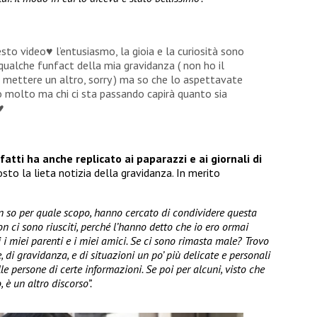
to video♥️ l’entusiasmo, la gioia e la curiosità sono
qualche funfact della mia gravidanza ( non ho il
ò mettere un altro, sorry ) ma so che lo aspettavate
o molto ma chi ci sta passando capirà quanto sia
️
nfatti ha anche replicato ai paparazzi e ai giornali di
sto la lieta notizia della gravidanza. In merito
on so per quale scopo, hanno cercato di condividere questa
on ci sono riusciti, perché l’hanno detto che io ero ormai
 i miei parenti e i miei amici. Se ci sono rimasta male? Trovo
 di gravidanza, e di situazioni un po’ più delicate e personali
le persone di certe informazioni. Se poi per alcuni, visto che
 è un altro discorso”.