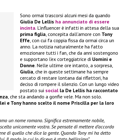
Sono ormai trascorsi alcuni mesi da quando
Giulia De Lellis
ha annunciato di essere
incinta
. L’influencer è infatti in attesa della sua
prima figlia
, concepita dall’amore con
Tony
Effe
, con cui fa coppia fissa da ormai circa un
anno. La notizia naturalmente ha fatto
emozionare tutti i fan, che da anni sostengono
e supportano l’ex corteggiatrice di
Uomini e
Donne
. Nelle ultime ore intanto, a sorpresa,
Giulia
, che in queste settimane ha sempre
cercato di restare lontana dai riflettori, ha
deciso di rompere il silenzio. Con un lungo video
postato sui
social
la De Lellis ha raccontato
anza
, che sta andando a gonfie vele. Ma non solo.
lei e Tony hanno scelto il nome Priscilla per la loro
vamo un nome romano. Significa estremamente nobile,
a scelta unicamente vostra. Se pensate di mettere d’accordo
vene di quello che dice la gente. Quando Tony mi ha detto
. Il modo in cui lo diceva è stato bellissimo”.