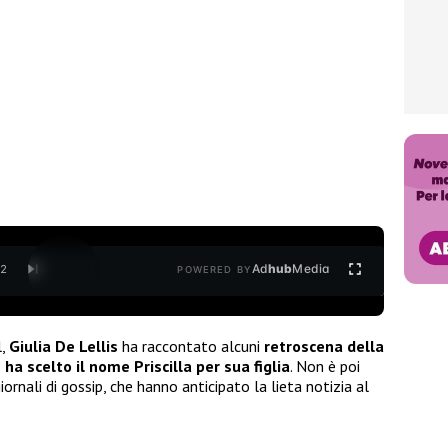
Ad
hub
Media
/
2
POWERED BY
l,
Giulia De Lellis
ha raccontato alcuni
retroscena della
 ha scelto il nome Priscilla per sua figlia
. Non è poi
ornali di gossip, che hanno anticipato la lieta notizia al