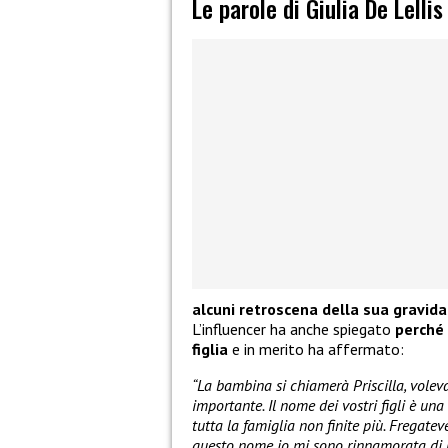
Le parole di Giulia De Lellis
alcuni retroscena della sua gravid
L’influencer ha anche spiegato
perché 
figlia
e in merito ha affermato:
“La bambina si chiamerà Priscilla, vole
importante. Il nome dei vostri figli è un
tutta la famiglia non finite più. Fregate
questo nome io mi sono rinnamorata di lui