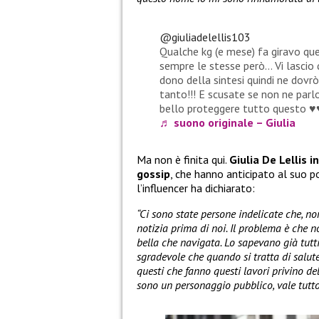
@giuliadelellis103
Qualche kg (e mese) fa giravo ques
sempre le stesse però… Vi lascio 
dono della sintesi quindi ne dovr
tanto!!! E scusate se non ne parl
bello proteggere tutto questo ♥️♥
♬ suono originale – Giulia
Ma non è finita qui.
Giulia De Lellis i
gossip
, che hanno anticipato al suo po
l’influencer ha dichiarato:
“Ci sono state persone indelicate che, n
notizia prima di noi. Il problema è che n
bella che navigata. Lo sapevano già tutti
sgradevole che quando si tratta di salute,
questi che fanno questi lavori privino del
sono un personaggio pubblico, vale tutto,