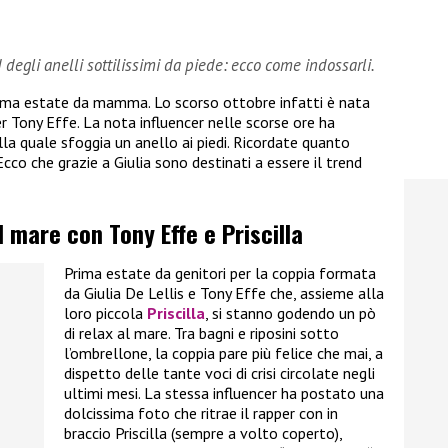
nd degli anelli sottilissimi da piede: ecco come indossarli.
rima estate da mamma. Lo scorso ottobre infatti è nata
per Tony Effe. La nota influencer nelle scorse ore ha
la quale sfoggia un anello ai piedi. Ricordate quanto
cco che grazie a Giulia sono destinati a essere il trend
l mare con Tony Effe e Priscilla
Prima estate da genitori per la coppia formata
da Giulia De Lellis e Tony Effe che, assieme alla
loro piccola
Priscilla
, si stanno godendo un pò
di relax al mare. Tra bagni e riposini sotto
l’ombrellone, la coppia pare più felice che mai, a
dispetto delle tante voci di crisi circolate negli
ultimi mesi. La stessa influencer ha postato una
dolcissima foto che ritrae il rapper con in
braccio Priscilla (sempre a volto coperto),