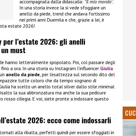
accompagnata dalla didascalia:
“Il mio mondo
“.
In una storia invece la si vede sfoggiare un
anello da piede, trend che andava fortissimo
nei primi anni Duemila e che, grazie a lei, è
uesta estate 2026!
y per l’estate 2026: gli anelli
o un must
iede hanno letteralmente spopolato. Poi, col passare degli
 fino a ora. In una storia su Instagram l’influencer
Giulia
 un
anello da piede
, per l’esattezza sul secondo dito del
 impazzire tutte coloro che da tempo sognano di
iulia ha scelto un anello total silver dallo stile minimal
n risalto la sua abbronzatura ma anche la sua pedicure
 rosso ciliegia. E voi, siete pronte a indossare questo
CUC
dell’estate 2026: ecco come indossarli
ornati alla ribalta, perfetti quindi per essere sfoggiati in