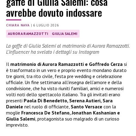
gaffe di Giulia Salemi: cosa
avrebbe dovuto indossare
CHIARA NAVA
|
6 LUGLIO 2026
AURORA RAMAZZOTTI
GIULIA SALEMI
La gaffe di Giulia Salemi al matrimonio di Aurora Ramazzotti.
L’influencer ha svelato i dettagli su Instagram
Il
matrimonio di Aurora Ramazzotti e Goffredo Cerza
si
è trasformato in un vero e proprio evento mondano durato
tre giorni, tra rito civile, festa pre wedding e celebrazione
ufficiale. Un fine settimana all’insegna dell’amore e della
condivisione, che ha visto riuniti familiari, amici e numerosi
volti noti dello spettacolo italiano. Tra gli invitati erano
presenti
Paola Di Benedetto, Serena Autieri, Sara
Daniele
nel ruolo di officiante,
Santo Versace
con la
moglie
Francesca De Stefano, Jonathan Kashanian e
Giulia Salemi
, protagonista suo malgrado di un curioso
imprevisto.