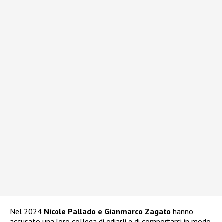
Nel 2024
Nicole Pallado e Gianmarco Zagato
hanno
accusato una loro collega di odiarli e di comportarsi in modo