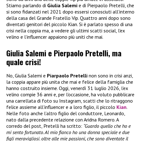
Stiamo parlando di
Giulia Salemi
e di Pierpaolo Pretelli, che
si sono fidanzati nel 2021 dopo essersi conosciuti all’interno
della casa del Grande Fratello Vip. Quattro anni dopo sono
diventati genitori del piccolo Kian. Si è parlato spesso di una
crisi nella coppia ma, a vedere gli ultimi scatti social, l’ex
velino e l’influencer appaiono più uniti che mai.
Giulia Salemi e Pierpaolo Pretelli, ma
quale crisi!
No, Giulia Salemi e
Piarpaolo Pretelli
non sono in crisi anzi,
la coppia appare più unita che mai e felice della famiglia che
hanno costruito insieme. Oggi, venerdì 31 luglio 2026, l’ex
velino compie 36 anni e, per l’occasione, ha voluto pubblicare
una carrellata di foto su Instagram, scatti che lo ritraggono
felice assieme all’influencer e a loro figlio, il piccolo
Kian
.
Nelle foto anche l’altro figlio del conduttore, Leonardo,
nato dalla precedente relazione con Aridna Romero. A
corredo del post, Pretelli ha scritto:
“Guardo quello che ho e
mi sento fortunato. Al mio fianco ho una donna speciale e due
figli meravigliosi. oltre alle mie passioni, che sono diventate il