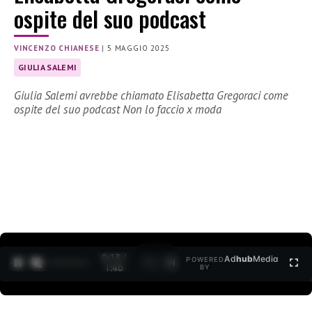
ospite del suo podcast
VINCENZO CHIANESE
|
5 MAGGIO 2025
GIULIA SALEMI
Giulia Salemi avrebbe chiamato Elisabetta Gregoraci come
ospite del suo podcast Non lo faccio x moda
0:14 /
Ad
hub
Media
POWERED
1
/
2
1:40
BY