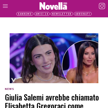
SANREMO
AMICI 24
NEWSLETTER
ABBONATI
NEWS
Giulia Salemi avrebbe chiamato
Elisabetta Gregoraci come