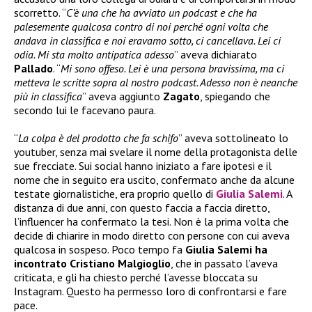
scorretto. “
C’è una che ha avviato un podcast e che ha
palesemente qualcosa contro di noi perché ogni volta che
andava in classifica e noi eravamo sotto, ci cancellava. Lei ci
odia. Mi sta molto antipatica adesso
” aveva dichiarato
Pallado
. “
Mi sono offeso. Lei è una persona bravissima, ma ci
metteva le scritte sopra al nostro podcast. Adesso non è neanche
più in classifica
” aveva aggiunto
Zagato
, spiegando che
secondo lui le facevano paura.
“
La colpa è del prodotto che fa schifo
” aveva sottolineato lo
youtuber, senza mai svelare il nome della protagonista delle
sue frecciate. Sui social hanno iniziato a fare ipotesi e il
nome che in seguito era uscito, confermato anche da alcune
testate giornalistiche, era proprio quello di
Giulia Salemi
. A
distanza di due anni, con questo faccia a faccia diretto,
l’influencer ha confermato la tesi. Non è la prima volta che
decide di chiarire in modo diretto con persone con cui aveva
qualcosa in sospeso. Poco tempo fa
Giulia Salemi ha
incontrato Cristiano Malgioglio
, che in passato l’aveva
criticata, e gli ha chiesto perché l’avesse bloccata su
Instagram. Questo ha permesso loro di confrontarsi e fare
pace.