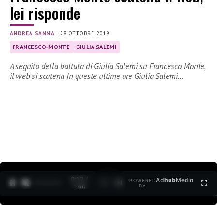
lei risponde
ANDREA SANNA
|
28 OTTOBRE 2019
FRANCESCO-MONTE
GIULIA SALEMI
A seguito della battuta di Giulia Salemi su Francesco Monte,
il web si scatena In queste ultime ore Giulia Salemi…
0:12 /
Ad
hub
Media
POWERED
1
/
2
1:40
BY