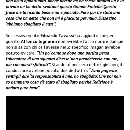
una bella opportunità. Anche perché mi ha scelto proprio lui e in
privato mi ha detto ‘svoltami questo Grande Fratello’. Questa
frase me la ricordo bene e mi è piaciuta. Però poi c’è stata una
cosa che ha detto che non mi è piaciuta per nulla. Disse tipo
‘abbiamo sbagliato il cast’”.
Successivamente
Edoardo Tavassi
ha aggiunto che per
quanto
Alfonso Signorini
non avrebbe fatto nomi e dunque
non si sa con chi ce l’avesse nello specifico, magari avrebbe
potuto evitare:
“Un po’ come se dopo una partita persa
l’allenatore di una squadra dicesse ‘non prendetevela con me,
ma con questi sfaticati’”.
Stando al pensiero dell’ex gieffino, il
conduttore avrebbe potuto dire dell’altro:
“
Avrei preferito
sentirgli dire ‘la responsabilità è mia, ho sbagliato’. Che poi non
so nemmeno cosa c’è stato di sbagliato perché l’edizione è
andata pure bene”.