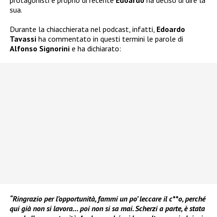
protagonisti e proprio di recente
Edoardo
ha deciso di dire la
sua.
Durante la chiacchierata nel podcast, infatti,
Edoardo
Tavassi
ha commentato in questi termini le parole di
Alfonso Signorini
e ha dichiarato:
“Ringrazio per l’opportunità, fammi un po’ leccare il c**o, perché
qui già non si lavora… poi non si sa mai. Scherzi a parte, è stata