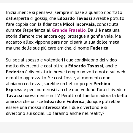
Inizialmente si pensava, sempre in base a quanto riportato
dall’esperta di gossip, che
Edoardo Tavassi
avrebbe potuto
fare coppia con la fidanzata
Micol Incorvaia,
conosciuta
durante l’esperienza al
Grande Fratello
. Da lì è nata una
storia d’amore che ancora oggi prosegue a gonfie vele. Ma
accanto all’ex vippone pare non ci sarà la sua dolce metà,
ma una delle sue più care amiche, di nome
Federica.
Sui social spesso e volentieri i due condividono dei video
molto divertenti e così oltre a
Edoardo Tavassi,
anche
Federica
è diventata in breve tempo un volto noto sul web
e molto apprezzato. Se così fosse, al momento non
abbiamo certezza, sarebbe un bel colpo per
Pechino
Express
e per i numerosi fan che non vedono l’ora di rivedere
Tavassi
nuovamente in TV. Peraltro il fandom adora la bella
amicizia che unisce
Edoardo
e
Federica
, dunque potrebbe
essere una mossa interessante. I due divertono e si
divertono sui social. Lo faranno anche nel reality?