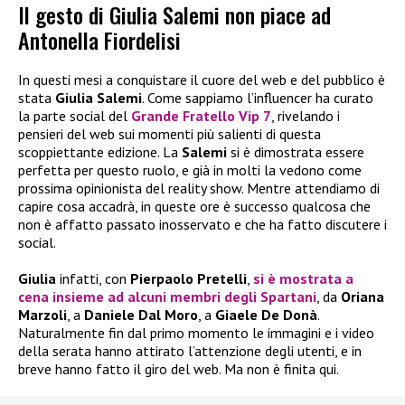
Il gesto di Giulia Salemi non piace ad
Antonella Fiordelisi
In questi mesi a conquistare il cuore del web e del pubblico è
stata
Giulia Salemi
. Come sappiamo l’influencer ha curato
la parte social del
Grande Fratello Vip 7
, rivelando i
pensieri del web sui momenti più salienti di questa
scoppiettante edizione. La
Salemi
si è dimostrata essere
perfetta per questo ruolo, e già in molti la vedono come
prossima opinionista del reality show. Mentre attendiamo di
capire cosa accadrà, in queste ore è successo qualcosa che
non è affatto passato inosservato e che ha fatto discutere i
social.
Giulia
infatti, con
Pierpaolo Pretelli
,
si è mostrata a
cena insieme ad alcuni membri degli Spartani
, da
Oriana
Marzoli
, a
Daniele Dal Moro
, a
Giaele De Donà
.
Naturalmente fin dal primo momento le immagini e i video
della serata hanno attirato l’attenzione degli utenti, e in
breve hanno fatto il giro del web. Ma non è finita qui.