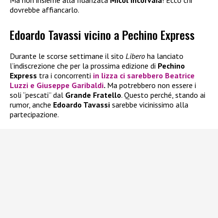
Ma non insieme alla fidanzata
Micol Incorvaia
! Ecco chi
dovrebbe affiancarlo.
Edoardo Tavassi vicino a Pechino Express
Durante le scorse settimane il sito
Libero
ha lanciato
l’indiscrezione che per la prossima edizione di
Pechino
Express
tra i concorrenti
in lizza ci sarebbero
Beatrice
Luzzi
e
Giuseppe Garibaldi
.
Ma potrebbero non essere i
soli “pescati” dal
Grande Fratello
. Questo perché, stando ai
rumor, anche
Edoardo Tavassi
sarebbe vicinissimo alla
partecipazione.