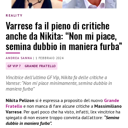
REALITY
Varrese fa il pieno di critiche
anche da Nikita: “Non mi piace,
semina dubbio in maniera furba”
ANDREA SANNA
|
1 FEBBRAIO 2024
GF VIP 7
GRANDE FRATELLO
Vincitrice dell’ultimo GF Vip, Nikita fa delle critiche a
Varrese: “Non mi piace minimamente, semina dubbio in
maniera furba”
Nikita Pelizon
si è espressa a proposito del nuovo
Grande
Fratello
e non manca di fare alcune critiche a
Massimiliano
Varrese
. Per quel poco che ha visto, infatti, l’ex vincitrice ha
spiegato di non essere troppo convinta dall’attore:
“Semina
dubbio in maniera furba”.