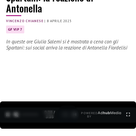
Antonella
VINCENZO CHIANESE
|
8 APRILE 2023
GF VIP 7
In queste ore Giulia Salemi si è mostrata a cena con gli
Spartani: sui social arriva la reazione di Antonella Fiordelisi
0:30 /
Ad
hub
Media
POWERED
1
/
2
3:35
BY