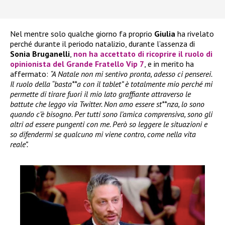
Nel mentre solo qualche giorno fa proprio
Giulia
ha rivelato
perché durante il periodo natalizio, durante l’assenza di
Sonia Bruganelli
,
non ha accettato di ricoprire il ruolo di
opinionista del
Grande Fratello Vip 7
, e in merito ha
affermato:
“A Natale non mi sentivo pronta, adesso ci penserei.
Il ruolo della “basta**a con il tablet” è totalmente mio perché mi
permette di tirare fuori il mio lato graffiante attraverso le
battute che leggo via Twitter. Non amo essere st**nza, lo sono
quando c’è bisogno. Per tutti sono l’amica comprensiva, sono gli
altri ad essere pungenti con me. Però so leggere le situazioni e
so difendermi se qualcuno mi viene contro, come nella vita
reale”.