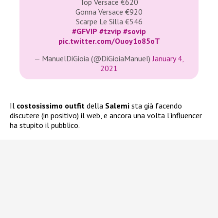
Top Versace €620
Gonna Versace €920
Scarpe Le Silla €546
#GFVIP
#tzvip
#sovip
pic.twitter.com/Ouoy1o85oT
— ManuelDiGioia (@DiGioiaManuel)
January 4,
2021
Il
costosissimo outfit
della
Salemi
sta già facendo
discutere (in positivo) il web, e ancora una volta l’influencer
ha stupito il pubblico.