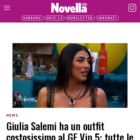
SANREMO
AMICI 24
NEWSLETTER
ABBONATI
NEWS
Giulia Salemi ha un outfit
costosissimo al GF Vip 5: tutte le