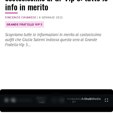
info in merito
VINCENZO CHIANESE
|
4 GENNAIO 2021
GRANDE FRATELLO VIP 5
Scopriamo tutte le informazioni in merito al costosissimo
outfit che Giulia Salemi indossa questa sera al Grande
Fratello Vip 5…
0:12 /
Ad
hub
Media
POWERED
1
/
2
1:40
BY