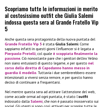
Scopriamo tutte le informazioni in merito
al costosissimo outfit che Giulia Salemi
indossa questa sera al Grande Fratello Vip
5
Anche questa sera protagonista della nuova puntata del
Grande Fratello Vip 5
è stata
Giulia Salemi
. Come
sappiamo infatti in questi giorni l’influencer si è legata a
Pierpaolo Pretelli
, col quale
è scoppiata finalmente la
passione
. Ciò nonostante pare che i genitori dell’ex Velino
non siano entusiasti di questo legame, e per questo
nel
corso della diretta di Capodanno hanno messo in
guardia il modello
. Tuttavia i due sembrerebbero essere
intenzionati a viversi senza remore, e per questo hanno
deciso di continuare a frequentarsi.
Nel mentre questa sera ad attirare l’attenzione del web,
come accade ormai ad ogni puntata, è stato l’
outfit
indossato dalla
Salemi
, che non è passato inosservato sui
social. Gli utenti si sono così attivati per scoprire tutte le