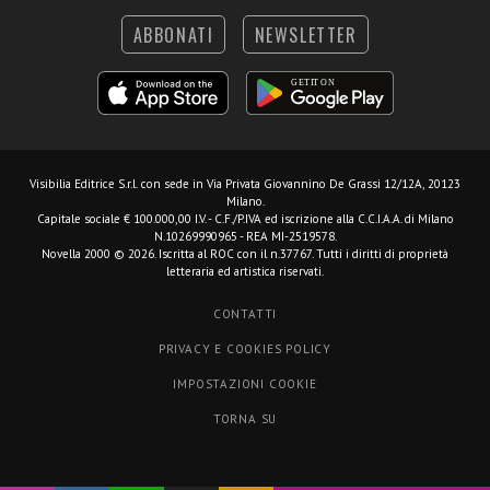
ABBONATI
NEWSLETTER
Visibilia Editrice S.r.l.
con sede in Via Privata Giovannino De Grassi 12/12A, 20123
Milano.
Capitale sociale € 100.000,00 I.V. - C.F./P.IVA ed iscrizione alla C.C.I.A.A. di Milano
N.10269990965 - REA MI-2519578.
Novella 2000 © 2026. Iscritta al ROC con il n.37767. Tutti i diritti di proprietà
letteraria ed artistica riservati.
CONTATTI
PRIVACY E COOKIES POLICY
IMPOSTAZIONI COOKIE
TORNA SU