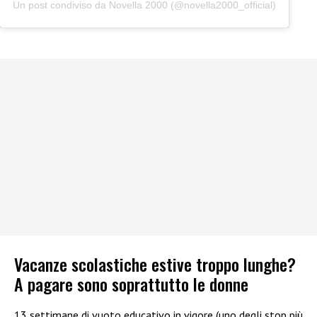
Un post condiviso da Novella 2000 (@novella2000_official)
Vacanze scolastiche estive troppo lunghe?
A pagare sono soprattutto le donne
13 settimane di vuoto educativo in vigore (uno degli stop più