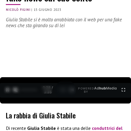
NICOLÒ FIGINI
|
15 GIUGNO 2023
Giulia Stabile si è molto arrabbiata con il web per una fake
news che sta girando su di lei
0:30 /
Ad
hub
Media
POWERED
1
/
2
3:35
BY
La rabbia di Giulia Stabile
Di recente
Giulia Stabile
è stata una delle
conduttrici del