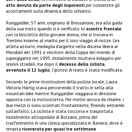
atto dovuto da parte degli inquirenti
per consentire gli
accertamenti sulla dinamica dello schianto.
Runggaldier, 57 anni, originario di Bressanone, era alla guida
della sua moto quando si è verificato lo
scontro frontale
con la bicicletta della giovane donna, che si trovava in
Trentino insieme al marito per il loro viaggio di nozze. L’ex
atleta azzurro, medaglia d’argento nella discesa libera ai
Mondiali del 1991 e vincitore della Coppa del mondo di
supergigante nel 1995, inizialmente risultava indagato per
lesioni stradali, ma dopo il
decesso della ciclista
,
avvenuto il 12 luglio
, l’ipotesi di reato è stata modificata.
Secondo le prime ricostruzioni della polizia locale, Laura
Viktoria Härtig stava percorrendo il tratto in sella alla
mountain bike mentre Runggaldier viaggiava in direzione
opposta con la motocicletta. Per motivi ancora da chiarire, i
due mezzi si sono scontrati frontalmente, finendo entrambi
sull’asfalto. La ciclista è stata soccorsa e trasportata
inizialmente all’ospedale di Bolzano, prima del
trasferimento in una clinica specializzata in Baviera, dove è
rimasta
ricoverata per quasi tre settimane
.