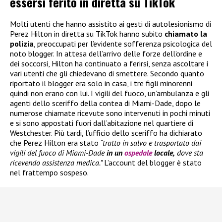
essersi ferito in diretta su TikTok
Molti utenti che hanno assistito ai gesti di autolesionismo di
Perez Hilton in diretta su TikTok hanno subito
chiamato la
polizia
, preoccupati per l’evidente sofferenza psicologica del
noto blogger. In attesa dell’arrivo delle forze dell’ordine e
dei soccorsi, Hilton ha continuato a ferirsi, senza ascoltare i
vari utenti che gli chiedevano di smettere. Secondo quanto
riportato il blogger era solo in casa, i tre figli minorenni
quindi non erano con lui. I vigili del fuoco, un’ambulanza e gli
agenti dello sceriffo della contea di Miami-Dade, dopo le
numerose chiamate ricevute sono intervenuti in pochi minuti
e si sono appostati fuori dall’abitazione nel quartiere di
Westchester. Più tardi, l’ufficio dello sceriffo ha dichiarato
che Perez Hilton era stato
“tratto in salvo e trasportato dai
vigili del fuoco di Miami-Dade
in un
ospedale
locale,
dove sta
ricevendo assistenza medica.”
L’account del blogger è stato
nel frattempo sospeso.