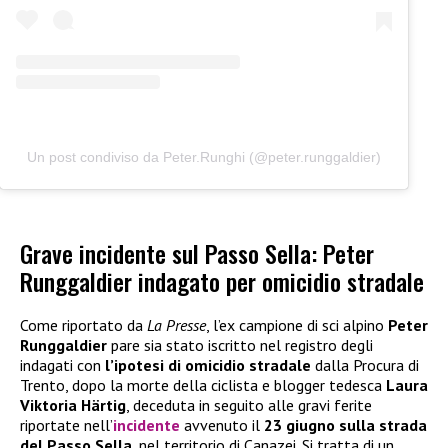
Un post condiviso da Peter.Runghi (@peter.runggaldier)
Grave incidente sul Passo Sella: Peter
Runggaldier indagato per omicidio stradale
Come riportato da
La Presse
, l’ex campione di sci alpino
Peter
Runggaldier
pare sia stato iscritto nel registro degli
indagati con
l’ipotesi di omicidio stradale
dalla Procura di
Trento, dopo la morte della ciclista e blogger tedesca
Laura
Viktoria Härtig
, deceduta in seguito alle gravi ferite
riportate nell’
incidente
avvenuto il
23 giugno sulla strada
del Passo Sella
, nel territorio di Canazei. Si tratta di un