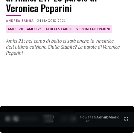
Veronica Peparini
ANDREA SANNA
|
24 MAGGIO 2021
AMICI 20
AMICI 21
GIULIA STABILE
VERONICA PEPARINI
Amici 21: nel corpo di ballo ci sarà anche la vincitrice
dell’ultima edizione Giulia Stabile? Le parole di Veronica
Peparini
0:04 /
Ad
hub
Media
POWERED
1
/
2
3:35
BY