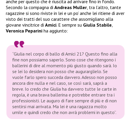
anche per questo che è riuscita ad arrivare fino in fondo.
Secondo la compagna di
Andreas Muller
, tra l’altro, tante
ragazzine si sono riviste in lei e un po’ anche lei ritiene di aver
visto dei tratti del suo carattere che assomigliano alla
giovane vincitrice di
Amici
. E sempre su
Giulia Stabile
,
Veronica Peparini
ha aggiunto:
“Giulia nel corpo di ballo di Amici 21? Questo fino alla
fine non possiamo saperlo. Sono cose che ritengono i
ballerini di dire al momento più giusto quando sarà. Io
se lei lo desidera non posso che augurarglielo. Se
vuole farlo spero succeda davvero. Adesso non posso
ancora dire nulla e nel caso, se così sarà, saprà a
breve. Io credo che Giulia ha davvero tutte le carte in
regola, è una brava ballerina e potrebbe entrare tra i
professionisti.
Le auguro di fare sempre di più e di non
sentirsi mai arrivata. Ma lei è una ragazza molto
umile e quindi credo che non avrà problemi in questo”.