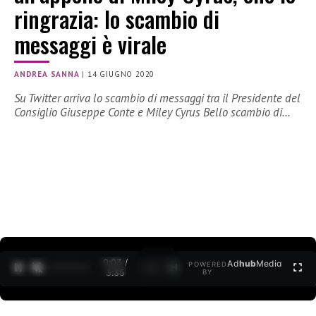
ringrazia: lo scambio di
messaggi è virale
ANDREA SANNA
|
14 GIUGNO 2020
Su Twitter arriva lo scambio di messaggi tra il Presidente del
Consiglio Giuseppe Conte e Miley Cyrus Bello scambio di…
0:04 /
Ad
hub
Media
POWERED
1
/
2
3:35
BY