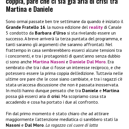
coppia, pare che ci sia già aria di crisi tra
Martina e Daniele
Sono ormai passate ben tre settimane da quando è iniziato il
Grande Fratello 16
. la nuova edizione del
reality
di Canale
5 condotto da
Barbara d’Urso
si sta rivelando essere un
successo. A breve arriverà la terza puntata del programma, e
tanti saranno gli argomenti che saranno affrontati. Nel
frattempo in casa sembrerebbero esserci alcune tensioni tra
i concorrenti, e tra i protagonisti di quest’anno senza dubbio
ci sono anche
Martina Nasoni
e
Daniele Dal Moro
. Era
sembrato che tra i due ci fosse un interesse reciproco, e che
potessero essere la prima coppia dell’edizione. Tuttavia nelle
ultime ore pare che le cose siano cambiate, e tra i ragazzi c’è
stata un’accesa discussione che non è passata inosservata.
In molti hanno dunque pensato che tra
Daniele
e
Martina
possa già esserci aria di
crisi
. Ma scopriamo cosa sta
accadendo e cosa ha portato i due al confronto.
Fin dal primo momento è stato chiaro che ad attirare
maggiormente l’attenzione mediatica ci sarebbero stati la
Nasoni
e
Dal Moro
.
La ragazza col cuore di latta