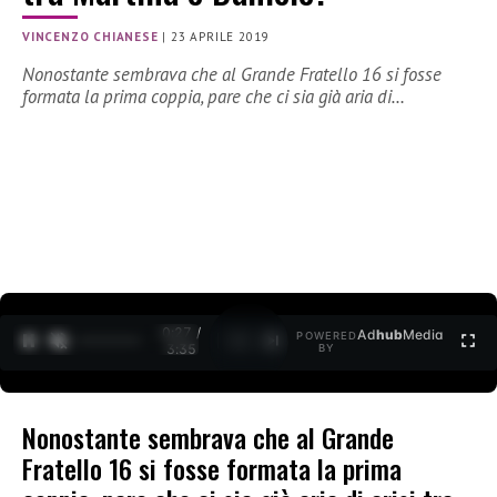
VINCENZO CHIANESE
|
23 APRILE 2019
Nonostante sembrava che al Grande Fratello 16 si fosse
formata la prima coppia, pare che ci sia già aria di…
0:27 /
Ad
hub
Media
POWERED
1
/
2
3:35
BY
Nonostante sembrava che al Grande
Fratello 16 si fosse formata la prima