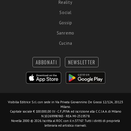
Reality
Social
Gossip
Sanremo
Cucina
ABBONATI
NEWSLETTER
Visibilia Editrice S.r.l.
con sede in Via Privata Giovannino De Grassi 12/12A, 20123
Milano.
Capitale sociale € 100.000,00 I.V. - C.F./P.IVA ed iscrizione alla C.C.I.A.A. di Milano
N.10269990965 - REA MI-2519578.
Novella 2000 © 2026. Iscritta al ROC con il n.37767. Tutti i diritti di proprietà
letteraria ed artistica riservati.