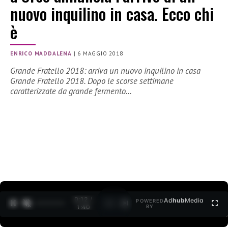
nuovo inquilino in casa. Ecco chi
è
ENRICO MADDALENA
|
6 MAGGIO 2018
Grande Fratello 2018: arriva un nuovo inquilino in casa
Grande Fratello 2018. Dopo le scorse settimane
caratterizzate da grande fermento…
0:13 /
Ad
hub
Media
POWERED
1
/
2
1:40
BY