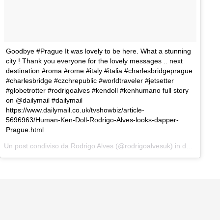
Goodbye #Prague It was lovely to be here. What a stunning
city ! Thank you everyone for the lovely messages .. next
destination #roma #rome #italy #italia #charlesbridgeprague
#charlesbridge #czchrepublic #worldtraveler #jetsetter
#globetrotter #rodrigoalves #kendoll #kenhumano full story
on @dailymail #dailymail
https://www.dailymail.co.uk/tvshowbiz/article-
5696963/Human-Ken-Doll-Rodrigo-Alves-looks-dapper-
Prague.html
Un post condiviso da
Rodrigo Alves
(@rodrigoalvesuk) in data:
Mag 6