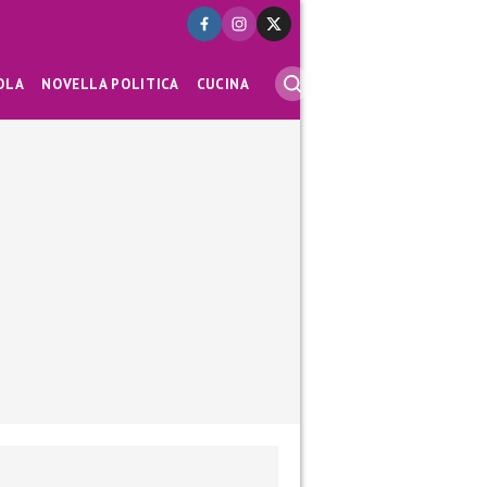
OLA
NOVELLA POLITICA
CUCINA