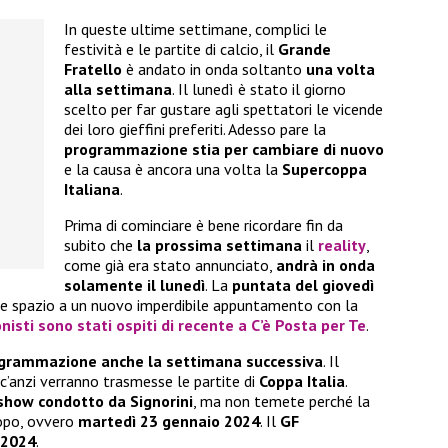
In queste ultime settimane, complici le
festività e le partite di calcio, il
Grande
Fratello
è andato in onda soltanto
una volta
alla settimana
. Il lunedì è stato il giorno
scelto per far gustare agli spettatori le vicende
dei loro gieffini preferiti. Adesso pare la
programmazione stia per cambiare di nuovo
e la causa è ancora una volta la
Supercoppa
Italiana
.
Prima di cominciare è bene ricordare fin da
subito che
la prossima settimana
il
reality
,
come già era stato annunciato,
andrà in onda
solamente il lunedì
. La
puntata del giovedì
re spazio a un nuovo imperdibile appuntamento con la
nisti sono stati ospiti di recente a C’è Posta per Te
.
ogrammazione
anche la settimana successiva
. Il
anzi verranno trasmesse le partite di
Coppa Italia
.
 show condotto da Signorini
, ma non temete perché la
dopo, ovvero
martedì 23
gennaio 2024
. Il
GF
 2024
.