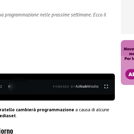
sua programmazione nelle prossime settimane. Ecco il
Ad
hub
Media
/
2
POWERED BY
ratello
cambierà programmazione
a causa di alcune
ediaset
.
iorno