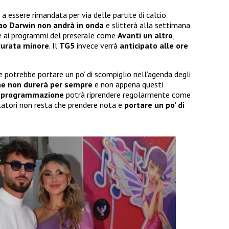
 a essere rimandata per via delle partite di calcio.
ao Darwin non andrà in onda
e slitterà alla settimana
e ai programmi del preserale come
Avanti un altro
,
 durata minore
. Il
TG5
invece verrà
anticipato alle ore
 potrebbe portare un po’ di scompiglio nell’agenda degli
ne non durerà per sempre
e non appena questi
a
programmazione
potrà riprendere regolarmente come
tatori non resta che prendere nota e
portare un po’ di