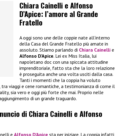
Chiara Cainelli e Alfonso
D’Apice: l’amore al Grande
Fratello
A oggi sono une delle coppie nate all’interno
della Casa del Grande Fratello più amate in
assoluto. Stiamo parlando di
Chiara Cainelli
e
Alfonso D’Apice
. Lei ex Miss Italia, lui
napoletano doc con una spiccata attitudine
imprenditoriale, fatto sta che la loro relazione
è proseguita anche una volta usciti dalla casa.
Tanti i momenti che la coppia ha voluto
i, tra viaggi e cene romantiche, a testimonianza di come il
ality, sia vero e oggi più forte che mai. Proprio nelle
raggiungimento di un grande traguardo.
nnuncio di Chiara Cainelli e Alfonso
inelli e
Alfonso D’Apice
sta per iniziare. La coppia infatti