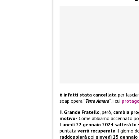
è infatti stata cancellata
per lascia
soap opera “
Terra Amara
“, i cui
protago
Il
Grande Fratello
, però,
cambia pr
motivo
? Come abbiamo accennato poc’
Lunedì 22 gennaio 2024
salterà lo
puntata
verrà recuperata
il giorno 
raddoppierà
poi
giovedì 25 gennaio