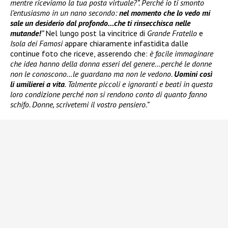
mentre riceviamo la tua posta virtuale?”. Perché io ti smonto
l’entusiasmo in un nano secondo:
nel momento che lo vedo mi
sale un desiderio dal profondo…che ti rinsecchisca nelle
mutande!
”
Nel lungo post la vincitrice di
Grande Fratello
e
Isola dei Famosi
appare chiaramente infastidita dalle
continue foto che riceve, asserendo che:
è facile immaginare
che idea hanno della donna esseri del genere…perché le donne
non le conoscono…le guardano ma non le vedono.
Uomini così
li umilierei a vita
. Talmente piccoli e ignoranti e beati in questa
loro condizione perché non si rendono conto di quanto fanno
schifo. Donne, scrivetemi il vostro pensiero.”