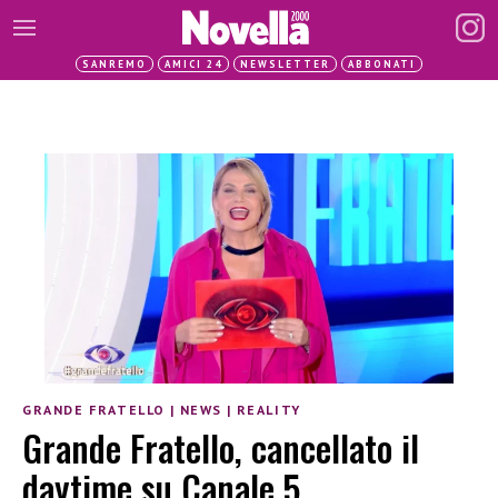
SANREMO
AMICI 24
NEWSLETTER
ABBONATI
GRANDE FRATELLO
|
NEWS
|
REALITY
Grande Fratello, cancellato il
daytime su Canale 5