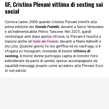
GF, Cristina Plevani vittima di sexting sui
social
Correva l’anno 2000 quando Cristina Plevani trionfò alla
prima edizione del
Grande Fratello
, davanti a Salvo Veneziano
e all’indimenticabile Pietro Taricone. Nel 2025, quindi
venticinque anni dopo quella vittoria, la Plevani è riuscita a
imporsi anche all’
Isola dei Famosi
, davanti a Mario Adinolfi e
Jey Lillo. Qualche giorno fa l’ex gieffina ed ex naufraga, si è
sfogata su Instagram, rivelando di essere
vittima di
sexting.
A molte donne purtroppo capita di ricevere foto
indesiderate da parte di uomini, spesso accompagnate da
squallidi messaggi, proprio come accaduto alla Plevani. Ecco
le sue parole.