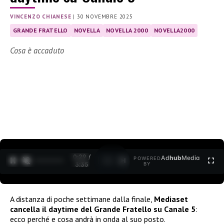
VINCENZO CHIANESE
|
30 NOVEMBRE 2025
GRANDE FRATELLO
NOVELLA
NOVELLA 2000
NOVELLA2000
Cosa è accaduto
0:30 /
Ad
hub
Media
POWERED
1
/
2
3:35
BY
A distanza di poche settimane dalla finale,
Mediaset
cancella il daytime del Grande Fratello su Canale 5
:
ecco perché e cosa andrà in onda al suo posto.