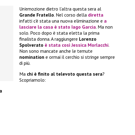
Un’emozione dietro l’altra questa sera al
Grande Fratello
. Nel corso della
diretta
infatti c’è stata una nuova eliminazione e
a
lasciare la casa è stato
Iago Garcia
. Ma non
solo. Poco dopo è stata eletta la prima
finalista donna. A raggiungere
Lorenzo
Spolverato
è stata così
Jessica Morlacchi
.
Non sono mancate anche le temute
nomination
e ormai il cerchio si stringe sempre
di più.
Ma
chi è finito al televoto questa sera
?
Scopriamolo:
a