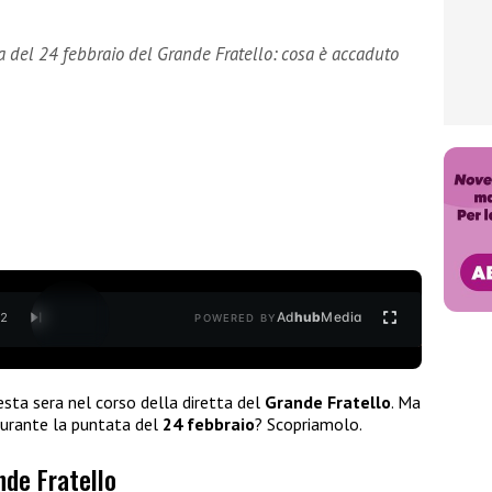
a del 24 febbraio del Grande Fratello: cosa è accaduto
Ad
hub
Media
/
2
POWERED BY
sta sera nel corso della diretta del
Grande Fratello
. Ma
o durante la puntata del
24 febbraio
? Scopriamolo.
nde Fratello