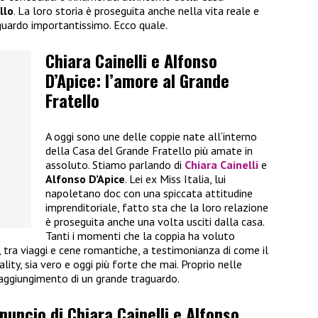
llo
. La loro storia è proseguita anche nella vita reale e
guardo importantissimo. Ecco quale.
Chiara Cainelli e Alfonso
D’Apice: l’amore al Grande
Fratello
A oggi sono une delle coppie nate all’interno
della Casa del Grande Fratello più amate in
assoluto. Stiamo parlando di
Chiara Cainelli
e
Alfonso D’Apice
. Lei ex Miss Italia, lui
napoletano doc con una spiccata attitudine
imprenditoriale, fatto sta che la loro relazione
è proseguita anche una volta usciti dalla casa.
Tanti i momenti che la coppia ha voluto
i, tra viaggi e cene romantiche, a testimonianza di come il
ality, sia vero e oggi più forte che mai. Proprio nelle
raggiungimento di un grande traguardo.
nnuncio di Chiara Cainelli e Alfonso