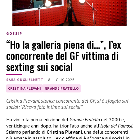
GOSSIP
“Ho la galleria piena di…”, l’ex
concorrente del GF vittima di
sexting sui social
SARA GUGLIELMETTI
|
8 LUGLIO 2026
CRISTINA PLEVANI
GRANDE FRATELLO
Cristina Plevani, storica concorrente del GF, si è sfogata sui
social: “Ricevo foto intime sui social”
Ha vinto la prima edizione del
Grande Fratello
nel 2000 e,
venticinque anni dopo, ha trionfato anche all’
Isola dei Famosi
.
Stiamo parlando di
Cristina Plevani
, una delle concorrenti
più amate in assoluto. L’ex gieffina si è sfogata sui social, in