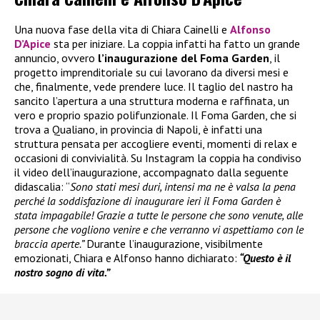
Una nuova fase della vita di Chiara Cainelli e
Alfonso
D’Apice
sta per iniziare. La coppia infatti ha fatto un grande
annuncio, ovvero
l’inaugurazione del Foma Garden
, il
progetto imprenditoriale su cui lavorano da diversi mesi e
che, finalmente, vede prendere luce. Il taglio del nastro ha
sancito l’apertura a una struttura moderna e raffinata, un
vero e proprio spazio polifunzionale. Il Foma Garden, che si
trova a Qualiano, in provincia di Napoli, è infatti una
struttura pensata per accogliere eventi, momenti di relax e
occasioni di convivialità. Su Instagram la coppia ha condiviso
il video dell’inaugurazione, accompagnato dalla seguente
didascalia: “
Sono stati mesi duri, intensi ma ne è valsa la pena
perché la soddisfazione di inaugurare ieri il Foma Garden è
stata impagabile! Grazie a tutte le persone che sono venute, alle
persone che vogliono venire e che verranno vi aspettiamo con le
braccia aperte.”
Durante l’inaugurazione, visibilmente
emozionati, Chiara e Alfonso hanno dichiarato:
“Questo è il
nostro sogno di vita.”