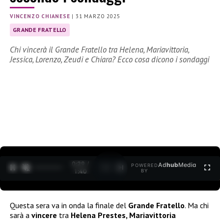
VINCENZO CHIANESE
|
31 MARZO 2025
GRANDE FRATELLO
Chi vincerà il Grande Fratello tra Helena, Mariavittoria,
Jessica, Lorenzo, Zeudi e Chiara? Ecco cosa dicono i sondaggi
0:30 /
Ad
hub
Media
POWERED
1
/
2
1:40
BY
Questa sera va in onda la finale del
Grande Fratello
. Ma chi
sarà a
vincere
tra
Helena Prestes, Mariavittoria