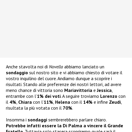
Anche stavolta noi di
Novella
abbiamo lanciato un
sondaggio
sul nostro sito e vi abbiamo chiesto di votare il
vostro inquilino del cuore. Andiamo dunque a scoprire i
risultati. Stando alle preferenze dei nostri lettori, ad avere
meno chance di vittoria sono
Mariavittoria
e
Jessica
,
entrambe con l’
1% dei voti
. A seguire troviamo
Lorenzo
con
il
4%
,
Chiara
con l’
11%
,
Helena
con il
14%
e infine
Zeudi
,
risultata la più votata con il
70%
.
Insomma i
sondaggi
sembrerebbero parlare chiaro.
Potrebbe infatti essere la Di Palma a vincere il Grande
Fratello
. Tuttavia solo stasera scopriremo quale sarà il