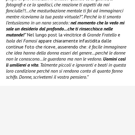
fotografi e ce lo spedisci, che reazione ti aspetti da noi
fanciulle?!…che masturbazione mentale ti fai ad immaginarci
mentre riceviamo la tua posta virtuale?”. Perché io ti smonto
l’entusiasmo in un nano secondo:
nel momento che lo vedo mi
sale un desiderio dal profondo…che ti rinsecchisca nelle
mutande!
”
Nel lungo post la vincitrice di
Grande Fratello
e
Isola dei Famosi
appare chiaramente infastidita dalle
continue foto che riceve, asserendo che:
è facile immaginare
che idea hanno della donna esseri del genere…perché le donne
non le conoscono…le guardano ma non le vedono.
Uomini così
li umilierei a vita
. Talmente piccoli e ignoranti e beati in questa
loro condizione perché non si rendono conto di quanto fanno
schifo. Donne, scrivetemi il vostro pensiero.”