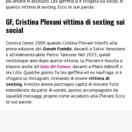
più amate in assoluto. L’ex gieffina si è sfogata sui social, in
quanto vittima di sexting. Ecco le sue parole.
GF, Cristina Plevani vittima di sexting sui
social
Correva l’anno 2000 quando Cristina Plevani trionfò alla
prima edizione del
Grande Fratello
, davanti a Salvo Veneziano
e all’indimenticabile Pietro Taricone. Nel 2025, quindi
venticinque anni dopo quella vittoria, la Plevani è riuscita a
imporsi anche all’
Isola dei Famosi
, davanti a Mario Adinolfi e
Jey Lillo. Qualche giorno fa l’ex gieffina ed ex naufraga, si è
sfogata su Instagram, rivelando di essere
vittima di
sexting.
A molte donne purtroppo capita di ricevere foto
indesiderate da parte di uomini, spesso accompagnate da
squallidi messaggi, proprio come accaduto alla Plevani. Ecco
le sue parole.