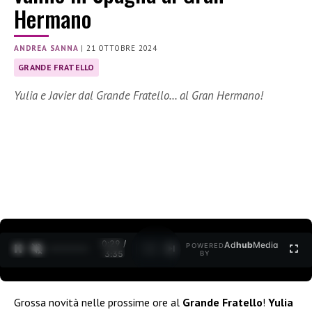
Hermano
ANDREA SANNA
|
21 OTTOBRE 2024
GRANDE FRATELLO
Yulia e Javier dal Grande Fratello… al Gran Hermano!
0:30 /
Ad
hub
Media
POWERED
1
/
2
3:35
BY
Grossa novità nelle prossime ore al
Grande Fratello
!
Yulia