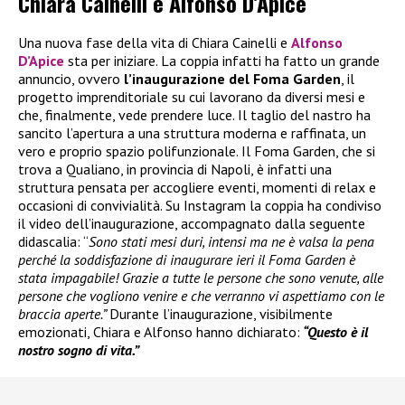
Chiara Cainelli e Alfonso D’Apice
Una nuova fase della vita di Chiara Cainelli e
Alfonso
D’Apice
sta per iniziare. La coppia infatti ha fatto un grande
annuncio, ovvero
l’inaugurazione del Foma Garden
, il
progetto imprenditoriale su cui lavorano da diversi mesi e
che, finalmente, vede prendere luce. Il taglio del nastro ha
sancito l’apertura a una struttura moderna e raffinata, un
vero e proprio spazio polifunzionale. Il Foma Garden, che si
trova a Qualiano, in provincia di Napoli, è infatti una
struttura pensata per accogliere eventi, momenti di relax e
occasioni di convivialità. Su Instagram la coppia ha condiviso
il video dell’inaugurazione, accompagnato dalla seguente
didascalia: “
Sono stati mesi duri, intensi ma ne è valsa la pena
perché la soddisfazione di inaugurare ieri il Foma Garden è
stata impagabile! Grazie a tutte le persone che sono venute, alle
persone che vogliono venire e che verranno vi aspettiamo con le
braccia aperte.”
Durante l’inaugurazione, visibilmente
emozionati, Chiara e Alfonso hanno dichiarato:
“Questo è il
nostro sogno di vita.”