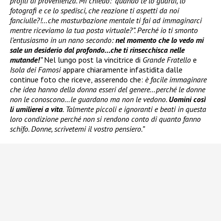
profili di provenienza. Mi chiedo: “quando te lo guardi, lo
fotografi e ce lo spedisci, che reazione ti aspetti da noi
fanciulle?!…che masturbazione mentale ti fai ad immaginarci
mentre riceviamo la tua posta virtuale?”. Perché io ti smonto
l’entusiasmo in un nano secondo:
nel momento che lo vedo mi
sale un desiderio dal profondo…che ti rinsecchisca nelle
mutande!
”
Nel lungo post la vincitrice di
Grande Fratello
e
Isola dei Famosi
appare chiaramente infastidita dalle
continue foto che riceve, asserendo che:
è facile immaginare
che idea hanno della donna esseri del genere…perché le donne
non le conoscono…le guardano ma non le vedono.
Uomini così
li umilierei a vita
. Talmente piccoli e ignoranti e beati in questa
loro condizione perché non si rendono conto di quanto fanno
schifo. Donne, scrivetemi il vostro pensiero.”